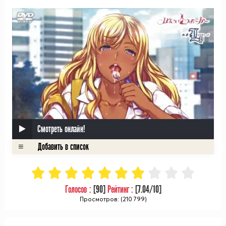
ᅠ
Смотреть онлайн!
Голосов :
[
90
]
Рейтинг :
[
7.04
/10]
Просмотров: (210 799)