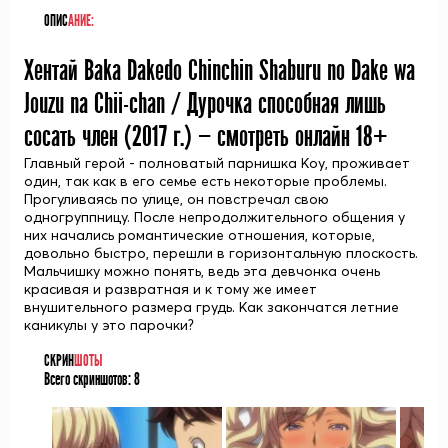
ОПИС
АНИЕ:
Хентай Baka Dakedo Chinchin Shaburu no Dake wa
Jouzu na Chii-chan / Дурочка способная лишь
сосать член (
2017
г.) — смотреть онлайн 18+
Главный герой - полноватый парнишка Коу, проживает
один, так как в его семье есть некоторые проблемы.
Прогуливаясь по улице, он повстречал свою
одногруппницу. После непродолжительного общения у
них начались романтические отношения, которые,
довольно быстро, перешли в горизонтальную плоскость.
Мальчишку можно понять, ведь эта девчонка очень
красивая и развратная и к тому же имеет
внушительного размера грудь. Как закончатся летние
каникулы у это парочки?
СКРИН
ШОТЫ
Всего скриншотов:
8