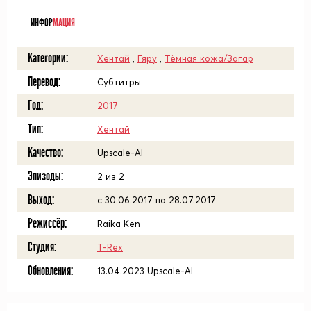
ᅠ
ИНФОР
МАЦИЯ
Категории:
Хентай
,
Гяру
,
Тёмная кожа/Загар
Перевод:
Субтитры
Год:
2017
Тип:
Хентай
Качество:
Upscale-AI
Эпизоды:
2 из 2
Выход:
с 30.06.2017 по 28.07.2017
Режиссёр:
Raika Ken
Студия:
T-Rex
Обновления:
13.04.2023 Upscale-AI