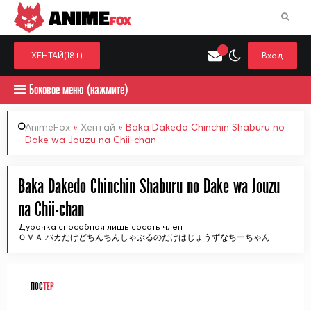
ANIME
FOX
ХЕНТАЙ(18+)
Вход
Боковое меню (нажмите)
AnimeFox
»
Хентай
» Baka Dakedo Chinchin Shaburu no
Dake wa Jouzu na Chii-chan
Искать только в категор
Выберите одну категорию для поиска
Аниме
Хент
Baka Dakedo Chinchin Shaburu no Dake wa Jouzu
na Chii-chan
Дурочка способная лишь сосать член
ＯＶＡ バカだけどちんちんしゃぶるのだけはじょうずなちーちゃん
ПОС
ТЕР