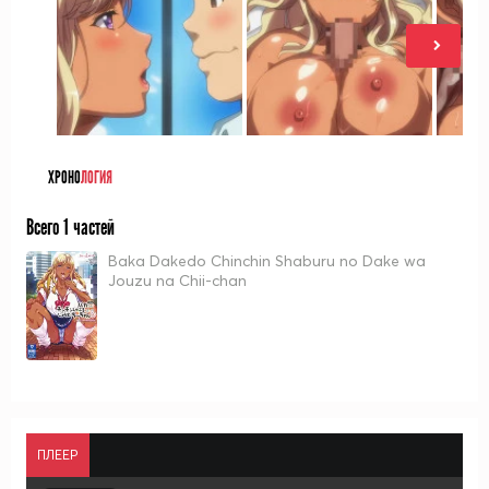
ХРОНО
ЛОГИЯ
Всего 1 частей
Baka Dakedo Chinchin Shaburu no Dake wa
Jouzu na Chii-chan
ПЛЕЕР