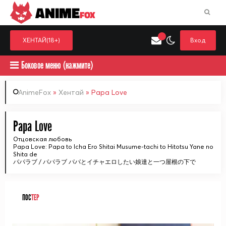
ANIME
FOX
ХЕНТАЙ(18+)
Вход
Боковое меню (нажмите)
AnimeFox
»
Хентай
» Papa Love
Искать только в категор
Papa Love
Выберите одну категорию для поиска
Аниме
Хент
Отцовская любовь
Papa Love: Papa to Icha Ero Shitai Musume-tachi to Hitotsu Yane no
Shita de
パパラブ / パパラブ パパとイチャエロしたい娘達と一つ屋根の下で
ПОС
ТЕР
ᅠ