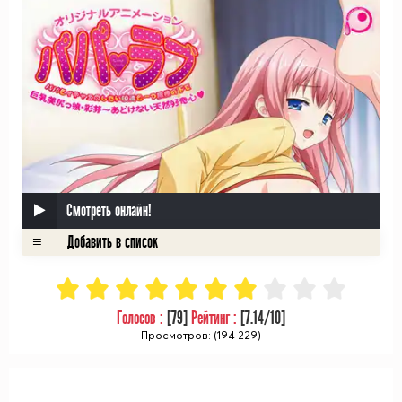
Смотреть онлайн!
Голосов :
[
79
]
Рейтинг :
[
7.14
/10]
Просмотров: (194 229)
ᅠ