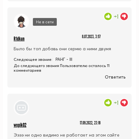
+1
Не в сети
8.07.2023, 3:57
R1dkun
Было бы топ добавь они сермю а ними двумя
РАНГ - III
Следующее звание:
До следующего звания Пользователю осталось 11
комментариев
Ответить
+1
17.09.2022, 23:16
wopik02
Ээээ ни одно видимо не работает на этом сайте