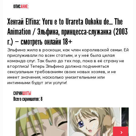
ОПИС
АНИЕ:
Хентай Elfina: Yoru e to Urareta Oukoku de... The
Animation / Эльфина, принцесса-служанка (
2003
г.) — смотреть онлайн 18+
Эльфина жила в роскоши, как член королевской семьи. Ей
прислуживали по всем статьям, и у неё была целая
команда слуг. Так было до тех пор, пока в её страну не
вторглись! Теперь Эльфина должна подчиняться
сексуальным требованиям своих новых хозяев, и не
имеет значения, насколько унизительными или
интимными будут эти услуги!
СКРИН
ШОТЫ
Всего скриншотов:
8