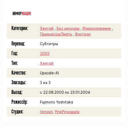
ᅠ
ИНФОР
МАЦИЯ
Категории:
Хентай
,
Без цензуры
,
Изнасилование
,
Принцессы/Знать
,
Фэнтези
Перевод:
Субтитры
Год:
2003
Тип:
Хентай
Качество:
Upscale-AI
Эпизоды:
3 из 3
Выход:
с 22.08.2003 по 23.01.2004
Режиссёр:
Fujimoto Yoshitaka
Студия:
Himajin
,
PinkPineapple