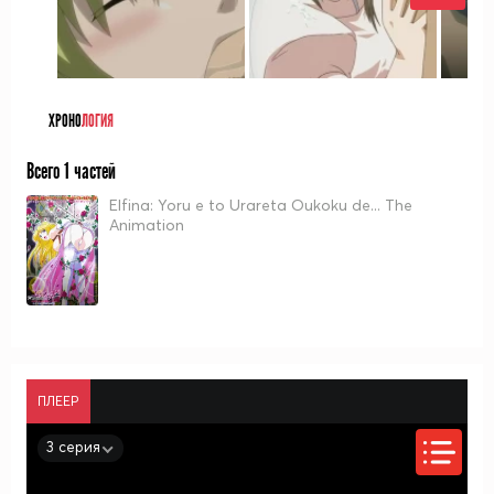
ХРОНО
ЛОГИЯ
Всего 1 частей
Elfina: Yoru e to Urareta Oukoku de... The
Animation
ПЛЕЕР
3 серия