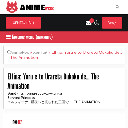
ANIME
FOX
ХЕНТАЙ(18+)
Вход
Боковое меню (нажмите)
AnimeFox
»
Хентай
» Elfina: Yoru e to Urareta Oukoku de...
The Animation
Искать только в категор
Выберите одну категорию для поиска
Аниме
Хент
Elfina: Yoru e to Urareta Oukoku de... The
Animation
Эльфина, принцесса-служанка
Servant Princess
エルフィーナ ~淫夜へと売られた王国で...~ THE ANIMATION
ПОС
ТЕР