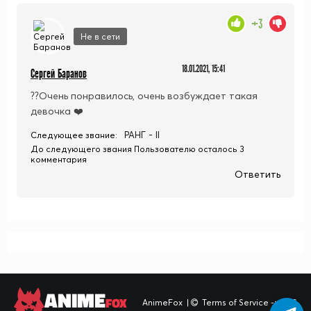
+3
Не в сети
18.01.2021, 15:41
Сергей Баранов
??Очень понравилось, очень возбуждает такая
девочка ❤️
РАНГ - II
Следующее звание:
До следующего звания Пользователю осталось 3
комментария
Ответить
ANIME
FOX
AnimeFox
|
Terms of Service -> TOS