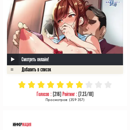
Смотреть онлайн!
Голосов :
[
216
]
Рейтинг :
[
7.23
/10]
Просмотров: (359 357)
ᅠ
ИНФОР
МАЦИЯ