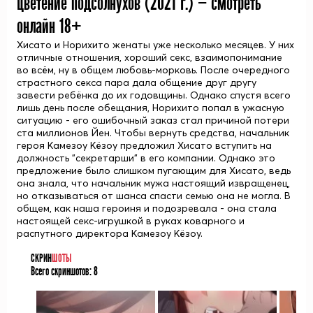
цветение подсолнухов (
2021
г.) — смотреть
онлайн 18+
Хисато и Норихито женаты уже несколько месяцев. У них
отличные отношения, хороший секс, взаимопонимание
во всём, ну в общем любовь-морковь. После очередного
страстного секса пара дала общение друг другу
завести ребёнка до их годовщины. Однако спустя всего
лишь день после обещания, Норихито попал в ужасную
ситуацию - его ошибочный заказ стал причиной потери
ста миллионов Йен. Чтобы вернуть средства, начальник
героя Камезоу Кёзоу предложил Хисато вступить на
должность "секретарши" в его компании. Однако это
предложение было слишком пугающим для Хисато, ведь
она знала, что начальник мужа настоящий извращенец,
но отказываться от шанса спасти семью она не могла. В
общем, как наша героиня и подозревала - она стала
настоящей секс-игрушкой в руках коварного и
распутного директора Камезоу Кёзоу.
СКРИН
ШОТЫ
Всего скриншотов:
8