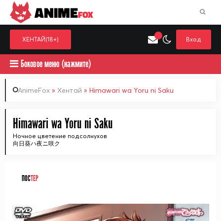
ANIME
FOX
ХЕНТАЙ(18+)
Вход
Боковое меню (нажмите)
AnimeFox
»
Хентай
» Himawari wa Yoru ni Saku
Искать только в категор
Himawari wa Yoru ni Saku
Выберите одну категорию для поиска
Аниме
Хент
Ночное цветение подсолнухов
向日葵ハ夜ニ咲ク
ПОС
ТЕР
ᅠ