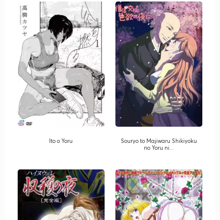
Ito o Yoru
Souryo to Majiwaru Shikiyoku
no Yoru ni...