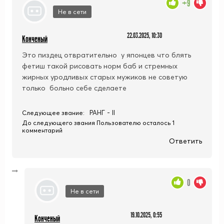
+9
Не в сети
22.03.2025, 10:30
Конченый
Это пиздец отвратительно у японцев что блять
фетиш такой рисовать норм баб и стремных
жирных уродливых старых мужиков не советую
только больно себе сделаете
РАНГ - II
Следующее звание:
До следующего звания Пользователю осталось 1
комментарий
Ответить
0
Не в сети
19.10.2025, 0:55
Конченый