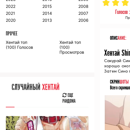
2018
2009
2001
2022
2015
2008
Голосов 
2017
2008
2000
2021
2014
2007
Пр
2016
2020
2013
2006
ПРОЧЕЕ
ПРОЧЕЕ
ОПИС
АНИЕ:
Хентай топ
Хентай топ
Аниме фильмы
Аниме OVA
(100) Голосов
(100)
Хентай Shi
Просмотров
Сакурай Син
хорошо смот
Затем Сино 
СЛУЧАЙНОЕ
АНИМЕ
СКРИН
ШОТЫ
СЛУЧАЙНЫЙ
ХЕНТАЙ
Всего скриншо
ЕЩЕ
РАНДОМА
ЕЩЕ
РАНДОМА
[senpainoticeme]
ВЫ НЕДАВНО
СМОТРЕЛИ