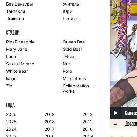
Без цензуры
Учитель
Романтика
Школа
Тентакли
Юри
Этти
Боевые
искусства
Лоликон
Шотакон
Вампиры
Военные
СТУДИИ
Гарем
Демоны
Драма
Игры
PinkPineapple
Queen Bee
Исторический
Магия
Mary Jane
Gold Bear
Фантастика
Фэнтези
Lune
T-Rex
Мистика
Попаданцы в
Suzuki Mirano
Nur
другой мир
White Bear
Poro
Хентай
Majin
Ms pictures
Ziz
Collaboration
ПО ГОДУ
works
2024
2015
2007
ГОДА
2023
2014
2006
2022
2013
2005
Смотре
2026
2019
2012
2021
2012
2004
2025
2018
2011
2020
2011
2003
2024
2017
2010
2019
2010
2002
2023
2016
2009