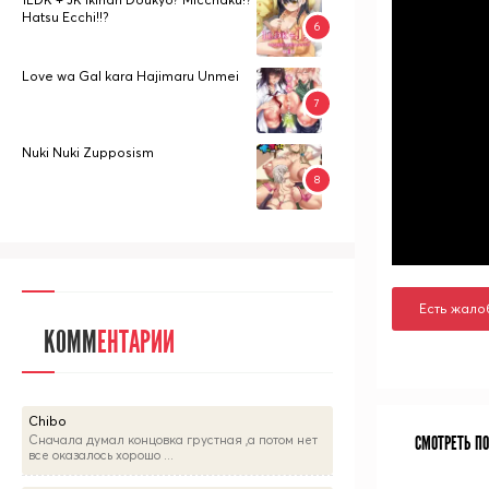
Hatsu Ecchi!!?
Love wa Gal kara Hajimaru Unmei
Nuki Nuki Zupposism
Есть жало
КОММ
ЕНТАРИИ
Chibo
СМОТРЕТЬ П
Сначала думал концовка грустная ,а потом нет
все оказалось хорошо ...