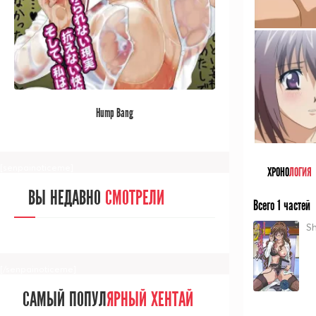
[/senpainoticeme]
САМЫЙ ПОПУЛ
ЯРНЫЙ АНИМЕ
Hump Bang
ЗА МЕСЯЦ
[senpainoticeme]
ХРОНО
ЛОГИЯ
ВЫ НЕДАВНО
СМОТРЕЛИ
Всего 1 частей
S
[/senpainoticeme]
САМЫЙ ПОПУЛ
ЯРНЫЙ ХЕНТАЙ