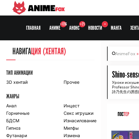
ANIME
FOX
+1356
+25
+
ГЛАВНАЯ
АНИМЕ
АНОНС
НОВОСТИ
МАНГА
ХЕНТ
НАВИГА
НАВИГА
ЦИЯ
ЦИЯ (ХЕНТАЯ)
AnimeFox
СЕЗОНЫ
ТИП АНИМАЦИИ
Shino-sens
3D хентай
Прочее
Уроки искуше
Professor Shin
ПО ПРОЕКТАМ
詩乃先生の誘惑
ЖАНРЫ
Anidub
Anilibria
Animedia
Анал
Kansai studio
Инцест
Onibaku
Горничные
Shiza project
Секс игрушки
ПОС
ТЕР
БДСМ
Изнасилование
ПО ЖАНРАМ
Гипноз
Милфы
ᅠ
Футанари
Измена
Комедия
Приключения