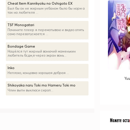
Cheat Item Kanrikyoku no Oshigoto EX
Был бы он не жирным уебаном было бы норм а
так на любителя ...
TSF Monogatari
Почините плеер я перематываю и видео опять
само перезапускается ...
Bondage Game
Нашёлся тут жирный вонючий маменькин
любитель бсдм,я через экран вонь...
Inko
Неплохо, концовка хорошая добрая ...
Yu
Shikoyaka naru Toki mo Hameru Toki mo
Члин выпн выклюси сироп...
Можете оста