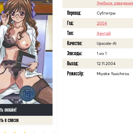
Учебное заведени
Перевод:
Субтитры
Год:
2004
Тип:
Хентай
Качество:
Upscale-AI
Эпизоды:
1 из 1
Выход:
12.11.2004
Режиссёр:
Miyake Yuuichirou
ть онлайн!