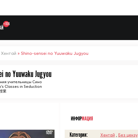
+1174
АЙ
»
Хентай
» Shino-sensei no Yuuwaku Jugyou
ei no Yuuwaku Jugyou
Выберите одну категорию дл
ния учительницы Сино
o's Classes in Seduction
授業
ᅠ
ИНФОР
МАЦИЯ
Категории:
Хентай
,
Без ценз