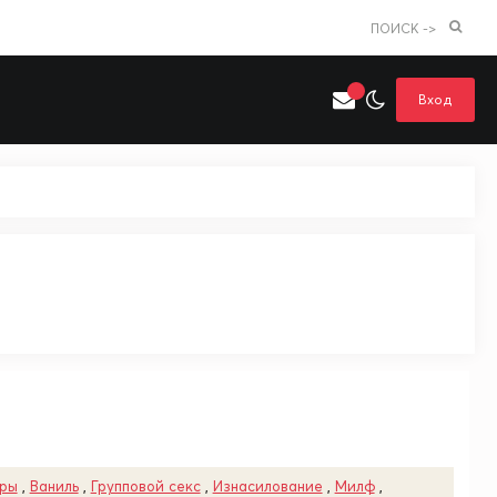
ПОИСК ->
Вход
Искать только в категории
я поиска
Аниме
Хентай
уры
,
Ваниль
,
Групповой секс
,
Изнасилование
,
Милф
,