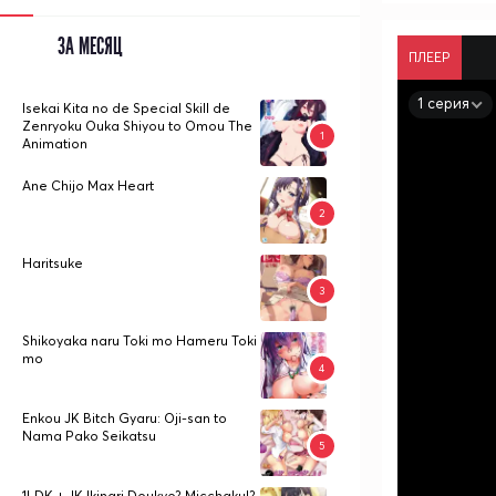
ЗА МЕСЯЦ
ПЛЕЕР
1 серия
Isekai Kita no de Special Skill de
Zenryoku Ouka Shiyou to Omou The
Animation
Ane Chijo Max Heart
Haritsuke
Shikoyaka naru Toki mo Hameru Toki
mo
Enkou JK Bitch Gyaru: Oji-san to
Nama Pako Seikatsu
1LDK + JK Ikinari Doukyo? Micchaku!?