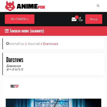
ANIME
FOX
ХЕНТАЙ(18+)
Вход
Боковое меню (нажмите)
AnimeFox
»
Хентай
» Darcrows
Искать только в категор
Darcrows
Выберите одну категорию для поиска
Аниме
Хент
Даркроуз
ダークロウズ
ПОС
ТЕР
ᅠ