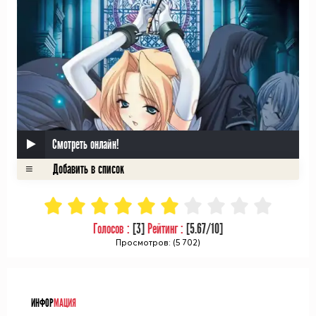
Смотреть онлайн!
Голосов :
[
3
]
Рейтинг :
[
5.67
/10]
Просмотров: (5 702)
ᅠ
ИНФОР
МАЦИЯ