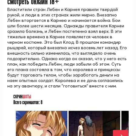
смотреть онлайн 18+
Властители стран Лебен и Карнея правили твердой
рукой, и люди в этих странах жили мирно. Внезапно
Лебен вторгается в Карнею и начинается война. Бои
шли более шести месяцев. Однажды правителя Карнеи
сразила болезнь, и Лебен постепенно взял верх. В эти
тяжелые времена в Карнее появляется человек в
черном костюме. Это был Клод. В прошлом командир
рыцарей, который внезапно исчез восемь лет назад. Его
внешность сильно изменилась, что выглядело очень
подозрительно. Однако когда он сказал, что у него есть
план, как победить Лебен, люди забыли об этом. Суть
его плана состояла в том, что королева и принцессы
будут торговать телом, чтобы заработать деньги на
наем опытных солдат. Королева и ее дочь согласились
на эту авантюру, и стали "готовиться" вместе с ним.
СКРИН
ШОТЫ
Всего скриншотов:
8