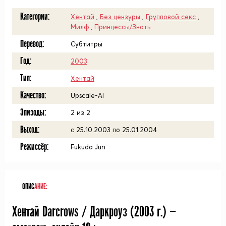
Категории:
Хентай
,
Без цензуры
,
Групповой секс
,
Милф
,
Принцессы/Знать
Перевод:
Субтитры
Год:
2003
Тип:
Хентай
Качество:
Upscale-AI
Эпизоды:
2 из 2
Выход:
с 25.10.2003 по 25.01.2004
Режиссёр:
Fukuda Jun
ОПИС
АНИЕ:
Хентай Darcrows / Даркроуз (
2003
г.) —