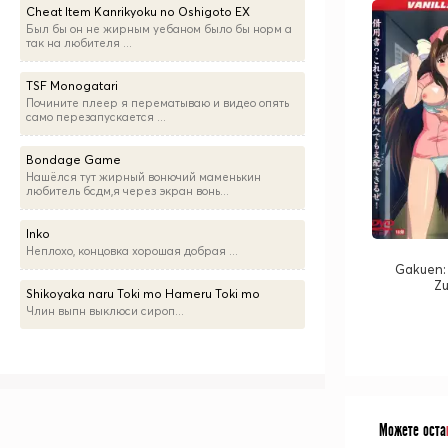
Cheat Item Kanrikyoku no Oshigoto EX
Был бы он не жирным уебаном было бы норм а
так на любителя ...
TSF Monogatari
Почините плеер я перематываю и видео опять
само перезапускается ...
Bondage Game
Нашёлся тут жирный вонючий маменькин
любитель бсдм,я через экран вонь...
Inko
Неплохо, концовка хорошая добрая ...
Gakuen:
Zu
Shikoyaka naru Toki mo Hameru Toki mo
Члин выпн выклюси сироп...
Можете оста