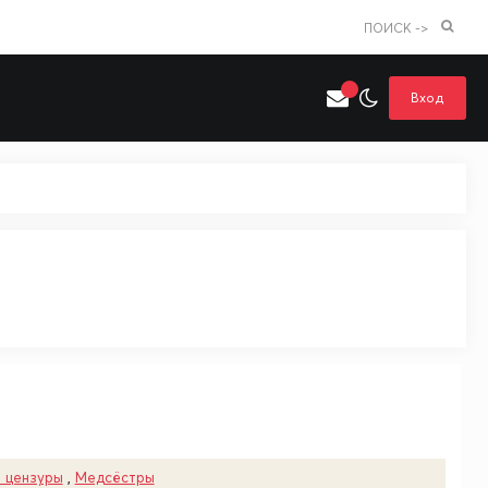
ПОИСК ->
Вход
Искать только в категории
я поиска
Аниме
Хентай
 цензуры
,
Медсёстры