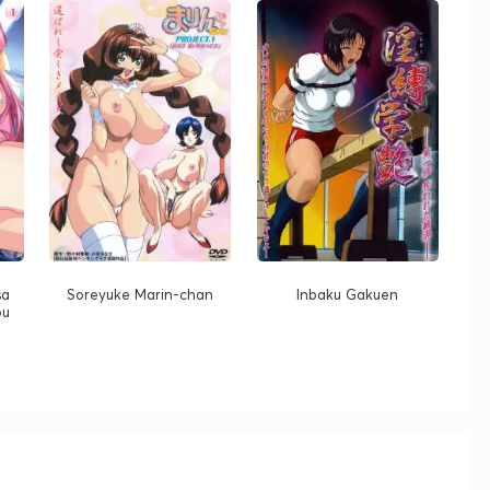
sa
Soreyuke Marin-chan
Inbaku Gakuen
ou