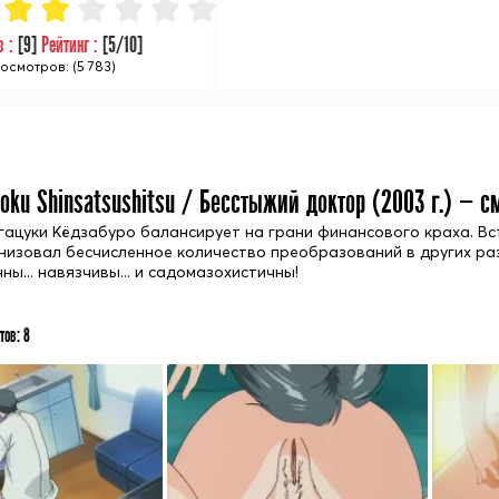
в :
[
9
]
Рейтинг :
[
5
/10]
осмотров: (5 783)
joku Shinsatsushitsu / Бесстыжий доктор (
2003
г.) — с
гацуки Кёдзабуро балансирует на грани финансового краха. Вс
анизовал бесчисленное количество преобразований в других р
ы... навязчивы... и садомазохистичны!
тов:
8