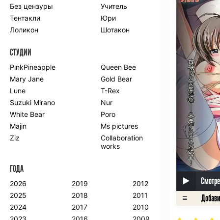
Без цензуры
Учитель
Романтика
Школа
Тентакли
Юри
Этти
Боевые
искусства
Лоликон
Шотакон
Вампиры
Военные
СТУДИИ
Гарем
Демоны
Драма
Игры
PinkPineapple
Queen Bee
Исторический
Магия
Mary Jane
Gold Bear
Фантастика
Фэнтези
Lune
T-Rex
Мистика
Попаданцы в
Suzuki Mirano
Nur
другой мир
White Bear
Poro
Хентай
Majin
Ms pictures
Ziz
Collaboration
ПО ГОДУ
works
2024
2015
2007
ГОДА
2023
2014
2006
Смотре
2022
2013
2005
2026
2019
2012
2021
2012
2004
2025
2018
2011
2020
2011
2003
2024
2017
2010
2019
2010
2002
2023
2016
2009