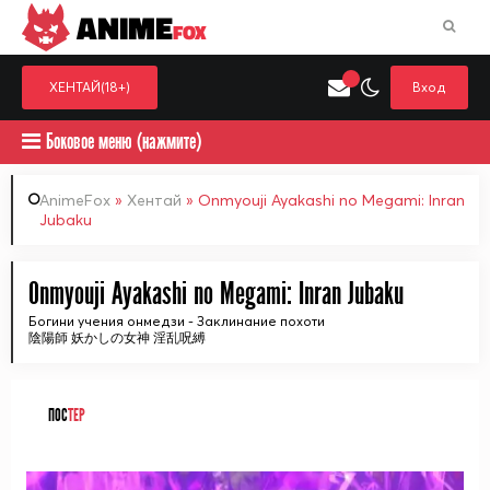
ANIME
FOX
ХЕНТАЙ(18+)
Вход
Боковое меню (нажмите)
AnimeFox
»
Хентай
» Onmyouji Ayakashi no Megami: Inran
Jubaku
Искать только в категор
Выберите одну категорию для поиска
Аниме
Хент
Onmyouji Ayakashi no Megami: Inran Jubaku
Богини учения онмедзи - Заклинание похоти
陰陽師 妖かしの女神 淫乱呪縛
ПОС
ТЕР
ᅠ