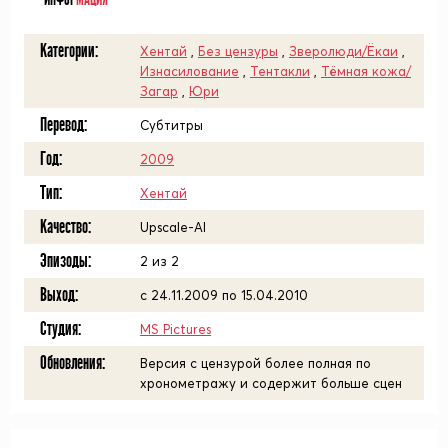
ИНФОР
МАЦИЯ
Категории:
Хентай
,
Без цензуры
,
Зверолюди/Ёкаи
,
Изнасилование
,
Тентакли
,
Тёмная кожа/
Загар
,
Юри
Перевод:
Субтитры
Год:
2009
Тип:
Хентай
Качество:
Upscale-AI
Эпизоды:
2 из 2
Выход:
с 24.11.2009 по 15.04.2010
Студия:
MS Pictures
Обновления:
Версия с цензурой более полная по
хронометражу и содержит больше сцен