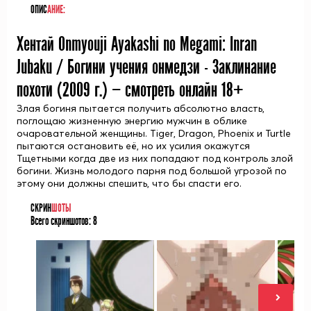
ОПИС
АНИЕ:
Хентай Onmyouji Ayakashi no Megami: Inran
Jubaku / Богини учения онмедзи - Заклинание
похоти (
2009
г.) — смотреть онлайн 18+
Злая богиня пытается получить абсолютно власть,
поглощаю жизненную энергию мужчин в облике
очаровательной женщины. Tiger, Dragon, Phoenix и Turtle
пытаются остановить её, но их усилия окажутся
Тщетными когда две из них попадают под контроль злой
богини. Жизнь молодого парня под большой угрозой по
этому они должны спешить, что бы спасти его.
СКРИН
ШОТЫ
Всего скриншотов:
8