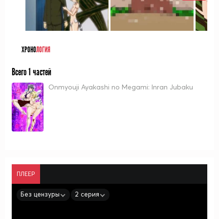
ХРОНО
ЛОГИЯ
Всего 1 частей
Onmyouji Ayakashi no Megami: Inran Jubaku
ПЛЕЕР
Без цензуры
2 серия