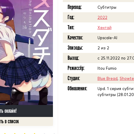
Перевод:
Субтитры
Год:
2022
Тип:
Хентай
Качество:
Upscale-AI
Эпизоды:
2 из 2
Выход:
с 25.11.2022 по 27.
Режиссёр:
Itou Fumio
Студия:
Blue Bread
,
Showte
Обновления:
Upd. 1 серия субтит
субтитры (28.01.20
ть онлайн!