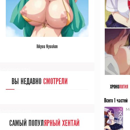
[/senpainoticeme]
САМЫЙ ПОПУЛ
ЯРНЫЙ АНИМЕ
Ikkyuu Nyuukon
ЗА МЕСЯЦ
[senpainoticeme]
ВЫ НЕДАВНО
СМОТРЕЛИ
ХРОНО
ЛОГИЯ
Всего 1 частей
M
[/senpainoticeme]
САМЫЙ ПОПУЛ
ЯРНЫЙ ХЕНТАЙ