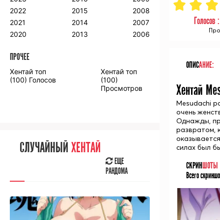
2018
2009
2001
2022
2015
2008
2017
2008
2000
Голосов 
2021
2014
2007
Про
2016
2020
2013
2006
ПРОЧЕЕ
ПРОЧЕЕ
ОПИС
АНИЕ:
Хентай топ
Хентай топ
Аниме фильмы
Аниме OVA
(100) Голосов
(100)
Хентай Mes
Просмотров
Mesudachi р
очень женст
Однажды, пр
развратом, 
СЛУЧАЙНОЕ
АНИМЕ
оказывается
СЛУЧАЙНЫЙ
ХЕНТАЙ
силах был бы
ЕЩЕ
РАНДОМА
ЕЩЕ
СКРИН
ШОТЫ
РАНДОМА
Всего скриншо
[senpainoticeme]
ВЫ НЕДАВНО
СМОТРЕЛИ