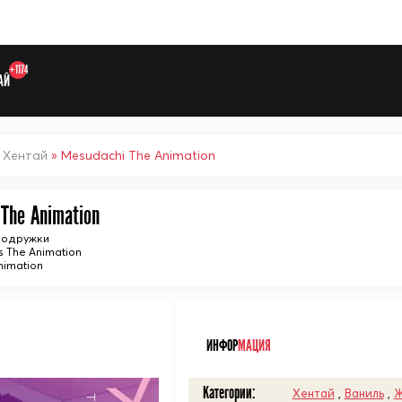
+1174
АЙ
»
Хентай
» Mesudachi The Animation
The Animation
подружки
s The Animation
imation
Выберите одну категорию дл
ᅠ
ИНФОР
МАЦИЯ
Категории:
Хентай
,
Ваниль
,
Ж