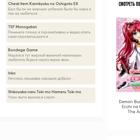
СМОТРЕТЬ П
Cheat Item Kanrikyoku no Oshigoto EX
Был бы он не жирным уебаном было бы норм а
так на любителя ...
TSF Monogatari
Почините плеер я перематываю и видео опять
само перезапускается ...
Bondage Game
Нашёлся тут жирный вонючий маменькин
любитель бсдм,я через экран вонь...
Inko
Неплохо, концовка хорошая добрая ...
Shikoyaka naru Toki mo Hameru Toki mo
Члин выпн выклюси сироп...
Demon Bus
Ecchi na
The A