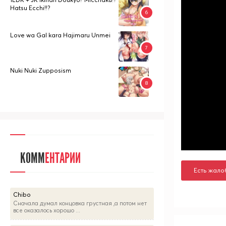
Hatsu Ecchi!!?
Love wa Gal kara Hajimaru Unmei
Nuki Nuki Zupposism
КОММ
ЕНТАРИИ
Есть жало
Chibo
Сначала думал концовка грустная ,а потом нет
все оказалось хорошо ...