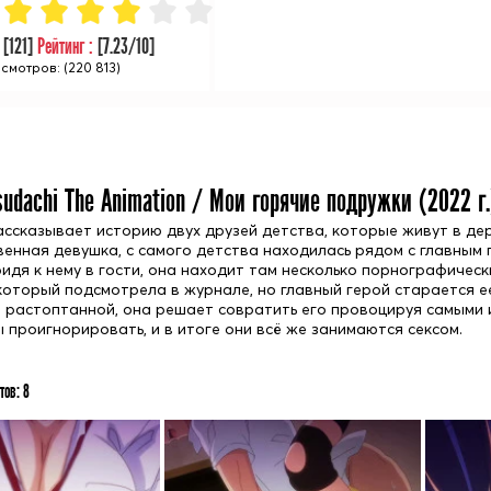
:
[
121
]
Рейтинг :
[
7.23
/10]
смотров: (220 813)
udachi The Animation / Мои горячие подружки (
2022
г.
ассказывает историю двух друзей детства, которые живут в дер
венная девушка, с самого детства находилась рядом с главным 
идя к нему в гости, она находит там несколько порнографическ
который подсмотрела в журнале, но главный герой старается ее
 растоптанной, она решает совратить его провоцируя самыми 
 проигнорировать, и в итоге они всё же занимаются сексом.
тов:
8