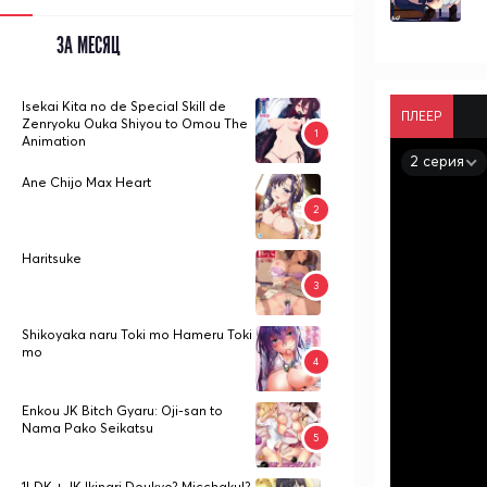
ЗА МЕСЯЦ
Isekai Kita no de Special Skill de
ПЛЕЕР
Zenryoku Ouka Shiyou to Omou The
Animation
2 серия
Ane Chijo Max Heart
Haritsuke
Shikoyaka naru Toki mo Hameru Toki
mo
Enkou JK Bitch Gyaru: Oji-san to
Nama Pako Seikatsu
1LDK + JK Ikinari Doukyo? Micchaku!?