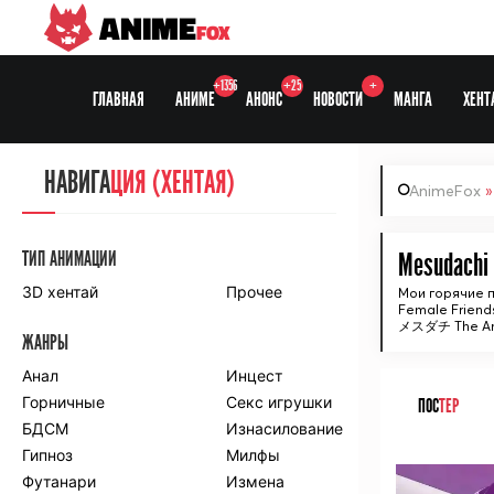
ANIME
FOX
+1356
+25
+
ГЛАВНАЯ
АНИМЕ
АНОНС
НОВОСТИ
МАНГА
ХЕНТ
НАВИГА
НАВИГА
ЦИЯ
ЦИЯ (ХЕНТАЯ)
AnimeFox
СЕЗОНЫ
ТИП АНИМАЦИИ
Mesudachi 
3D хентай
Прочее
Мои горячие 
Female Friend
ПО ПРОЕКТАМ
メスダチ The An
ЖАНРЫ
Anidub
Anilibria
Animedia
Анал
Kansai studio
Инцест
Onibaku
Горничные
Shiza project
Секс игрушки
ПОС
ТЕР
БДСМ
Изнасилование
ПО ЖАНРАМ
Гипноз
Милфы
ᅠ
Футанари
Измена
Комедия
Приключения