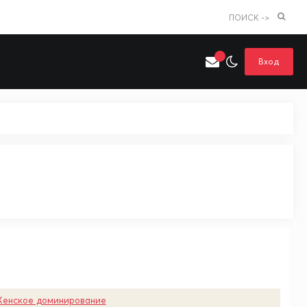
ПОИСК ->
Вход
Искать только в категории
я поиска
Аниме
Хентай
енское доминирование