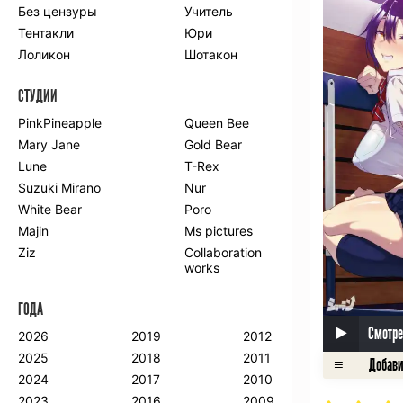
Без цензуры
Учитель
Романтика
Школа
Тентакли
Юри
Этти
Боевые
искусства
Лоликон
Шотакон
Вампиры
Военные
СТУДИИ
Гарем
Демоны
Драма
Игры
PinkPineapple
Queen Bee
Исторический
Магия
Mary Jane
Gold Bear
Фантастика
Фэнтези
Lune
T-Rex
Мистика
Попаданцы в
Suzuki Mirano
Nur
другой мир
White Bear
Poro
Хентай
Majin
Ms pictures
Ziz
Collaboration
ПО ГОДУ
works
2024
2015
2007
ГОДА
2023
2014
2006
2022
2013
2005
Смотре
2026
2019
2012
2021
2012
2004
2025
2018
2011
2020
2011
2003
2024
2017
2010
2019
2010
2002
2023
2016
2009