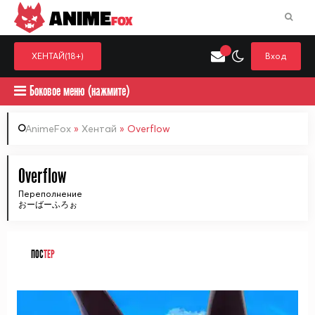
ANIME
FOX
ХЕНТАЙ(18+)
Вход
Боковое меню (нажмите)
AnimeFox
»
Хентай
» Overflow
Искать только в категор
Overflow
Выберите одну категорию для поиска
Аниме
Хент
Переполнение
おーばーふろぉ
ПОС
ТЕР
ᅠ