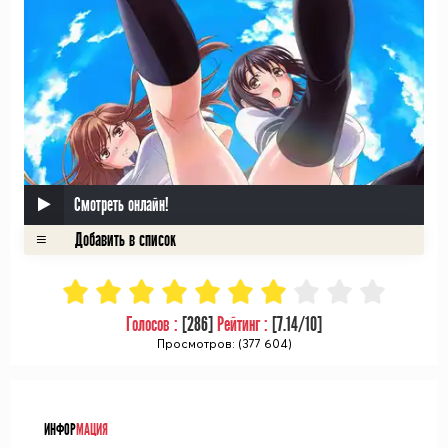
Смотреть онлайн!
Голосов :
[
286
]
Рейтинг :
[
7.14
/10]
Просмотров: (377 604)
ᅠ
ИНФОР
МАЦИЯ