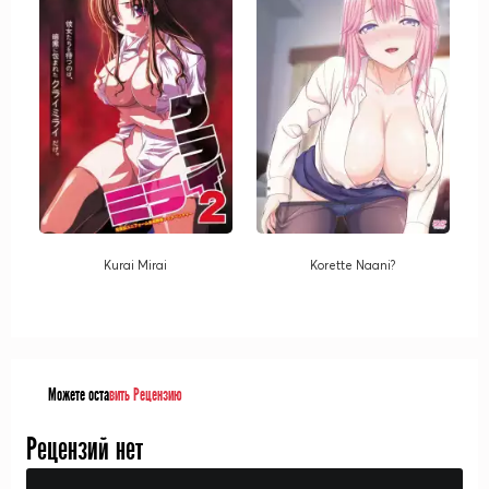
Kurai Mirai
Korette Naani?
Можете оста
вить Рецензию
Рецензий нет