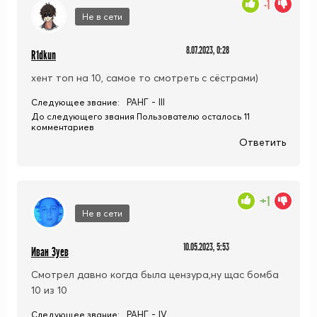
-1
Не в сети
8.07.2023, 0:28
R1dkun
хент топ на 10, самое то смотреть с сёстрами)
РАНГ - III
Следующее звание:
До следующего звания Пользователю осталось 11
комментариев
Ответить
+1
Не в сети
10.05.2023, 5:53
Иван Зуев
Смотрел давно когда была цензура,ну щас бомба
10 из 10
РАНГ - IV
Следующее звание: