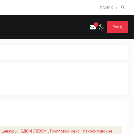
ПОИСК ->
Вход
Искать только в категории
я поиска
Аниме
Хентай
 цензуры
,
БДСМ / BDSM
,
Групповой секс
,
Изнасилование
,