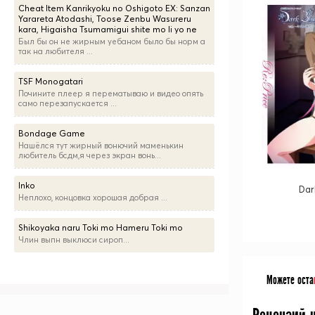
Cheat Item Kanrikyoku no Oshigoto EX: Sanzan
Yarareta Atodashi, Toose Zenbu Wasureru
kara, Higaisha Tsumamigui shite mo Ii yo ne
Был бы он не жирным уебаном было бы норм а
так на любителя ...
TSF Monogatari
Почините плеер я перематываю и видео опять
само перезапускается ...
Bondage Game
Нашёлся тут жирный вонючий маменькин
любитель бсдм,я через экран вонь...
Inko
Dar
Неплохо, концовка хорошая добрая ...
Shikoyaka naru Toki mo Hameru Toki mo
Члин выпн выклюси сироп...
Можете оста