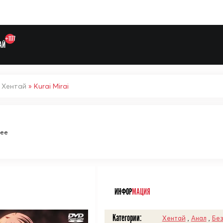
+1177
АЙ
»
Хентай
» Kurai Mirai
Выберите одну категорию дл
щее
ᅠ
ИНФОР
МАЦИЯ
Категории:
Хентай
,
Анал
,
Без