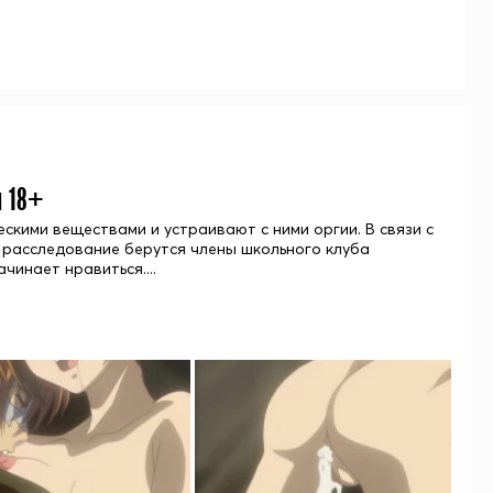
н 18+
кими веществами и устраивают с ними оргии. В связи с
за расследование берутся члены школьного клуба
чинает нравиться....