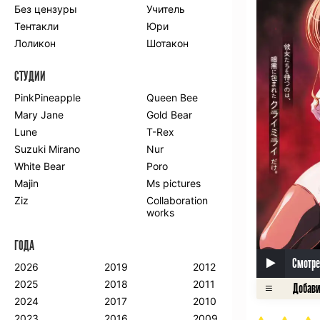
Без цензуры
Учитель
Романтика
Школа
Тентакли
Юри
Этти
Боевые
искусства
Лоликон
Шотакон
Вампиры
Военные
СТУДИИ
Гарем
Демоны
Драма
Игры
PinkPineapple
Queen Bee
Исторический
Магия
Mary Jane
Gold Bear
Фантастика
Фэнтези
Lune
T-Rex
Мистика
Попаданцы в
Suzuki Mirano
Nur
другой мир
White Bear
Poro
Хентай
Majin
Ms pictures
Ziz
Collaboration
ПО ГОДУ
works
2024
2015
2007
ГОДА
2023
2014
2006
Смотре
2022
2013
2005
2026
2019
2012
2021
2012
2004
2025
2018
2011
2020
2011
2003
2024
2017
2010
2019
2010
2002
2023
2016
2009