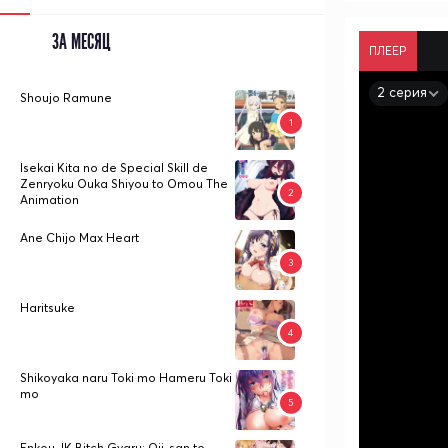
ЗА МЕСЯЦ
ПЛЕЕР
2 серия
Shoujo Ramune
Isekai Kita no de Special Skill de
Zenryoku Ouka Shiyou to Omou The
Animation
Ane Chijo Max Heart
Haritsuke
Shikoyaka naru Toki mo Hameru Toki
mo
Enkou JK Bitch Gyaru: Oji-san to