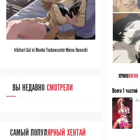
[/senpainoticeme]
САМЫЙ ПОПУЛ
ЯРНЫЙ АНИМЕ
Iribitari Gal ni Manko Tsukawasete Morau Hanashi
ЗА МЕСЯЦ
[senpainoticeme]
ХРОНО
ЛОГИЯ
ВЫ НЕДАВНО
СМОТРЕЛИ
Всего 1 частей
Ku
[/senpainoticeme]
САМЫЙ ПОПУЛ
ЯРНЫЙ ХЕНТАЙ