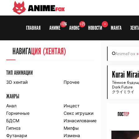
ANIME
FOX
+1356
+25
+
ГЛАВНАЯ
АНИМЕ
АНОНС
НОВОСТИ
МАНГА
ХЕНТ
НАВИГА
НАВИГА
ЦИЯ
ЦИЯ (ХЕНТАЯ)
AnimeFox
СЕЗОНЫ
ТИП АНИМАЦИИ
Kurai Mirai
3D хентай
Прочее
Тёмное буду
Dark Future
ПО ПРОЕКТАМ
クライミライ
ЖАНРЫ
Anidub
Anilibria
Animedia
Анал
Kansai studio
Инцест
Onibaku
Горничные
Shiza project
Секс игрушки
ПОС
ТЕР
БДСМ
Изнасилование
ПО ЖАНРАМ
Гипноз
Милфы
ᅠ
Футанари
Измена
Комедия
Приключения