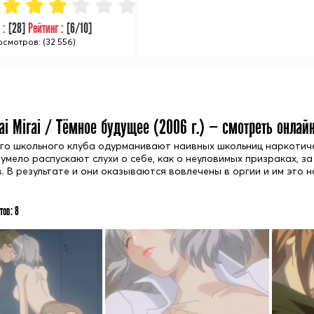
 :
[
28
]
Рейтинг :
[
6
/10]
смотров: (32 556)
ai Mirai / Тёмное будущее (
2006
г.) — смотреть онлай
го школьного клуба одурманивают наивных школьниц наркотичес
 умело распускают слухи о себе, как о неуловимых призраках, 
 В результате и они оказываются вовлечены в оргии и им это на
тов:
8