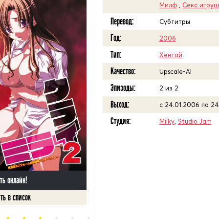
Милф
,
Секс игруш
Перевод:
Субтитры
Год:
2006
Тип:
Хентай
Качество:
Upscale-AI
Эпизоды:
2 из 2
Выход:
с 24.01.2006 по 2
Студия:
Milky
,
Studio Jam
ть онлайн!