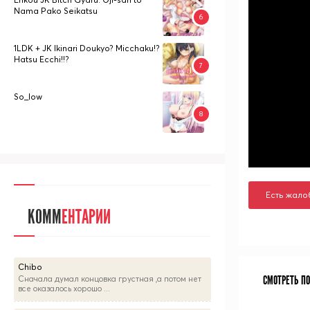
Nama Pako Seikatsu
1LDK + JK Ikinari Doukyo? Micchaku!?
Hatsu Ecchi!!?
So_low
Есть жало
КОММ
ЕНТАРИИ
Chibo
СМОТРЕТЬ П
Сначала думал концовка грустная ,а потом нет
все оказалось хорошо ...