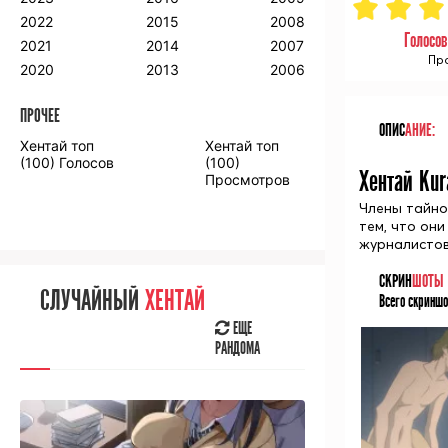
2018
2009
2001
2022
2015
2008
Голосов
2017
2008
2000
2021
2014
2007
Про
2016
2020
2013
2006
ПРОЧЕЕ
ПРОЧЕЕ
ОПИС
АНИЕ:
Хентай топ
Хентай топ
Аниме фильмы
Аниме OVA
(100) Голосов
(100)
Хентай Kur
Просмотров
Члены тайно
тем, что они
журналистов.
СЛУЧАЙНОЕ
АНИМЕ
СКРИН
ШОТЫ
СЛУЧАЙНЫЙ
ХЕНТАЙ
Всего скриншо
ЕЩЕ
РАНДОМА
ЕЩЕ
РАНДОМА
[senpainoticeme]
ВЫ НЕДАВНО
СМОТРЕЛИ