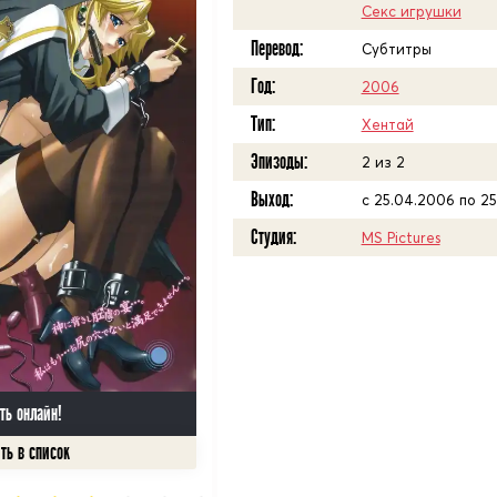
Секс игрушки
Перевод:
Субтитры
Год:
2006
Тип:
Хентай
Эпизоды:
2 из 2
Выход:
c 25.04.2006 по 25
Студия:
MS Pictures
ть онлайн!