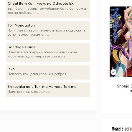
Cheat Item Kanrikyoku no Oshigoto EX
Был бы он не жирным уебаном было бы норм а
так на любителя ...
TSF Monogatari
Почините плеер я перематываю и видео опять
само перезапускается ...
Bondage Game
Нашёлся тут жирный вонючий маменькин
любитель бсдм,я через экран вонь...
Inko
Неплохо, концовка хорошая добрая ...
Shoujo 
Shikoyaka naru Toki mo Hameru Toki mo
J
Члин выпн выклюси сироп...
Можете оста