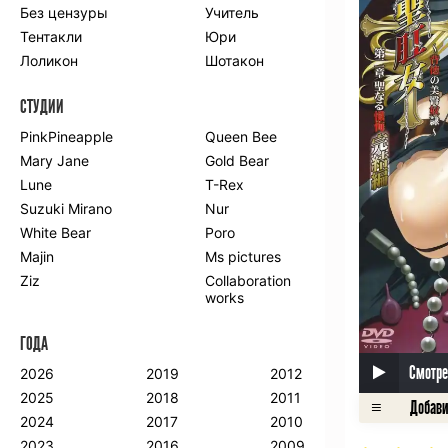
Без цензуры
Учитель
Романтика
Школа
Тентакли
Юри
Этти
Боевые
искусства
Лоликон
Шотакон
Вампиры
Военные
СТУДИИ
Гарем
Демоны
Драма
Игры
PinkPineapple
Queen Bee
Исторический
Магия
Mary Jane
Gold Bear
Фантастика
Фэнтези
Lune
T-Rex
Мистика
Попаданцы в
Suzuki Mirano
Nur
другой мир
White Bear
Poro
Хентай
Majin
Ms pictures
Ziz
Collaboration
ПО ГОДУ
works
2024
2015
2007
ГОДА
2023
2014
2006
2022
2013
2005
Смотре
2026
2019
2012
2021
2012
2004
2025
2018
2011
2020
2011
2003
2024
2017
2010
2019
2010
2002
2023
2016
2009