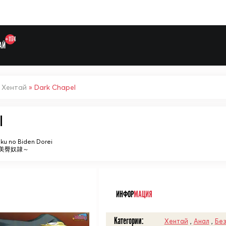
+1174
АЙ
»
Хентай
» Dark Chapel
l
Выберите одну категорию дл
oku no Biden Dorei
美臀奴隷～
ᅠ
ИНФОР
МАЦИЯ
Категории:
Хентай
,
Анал
,
Без