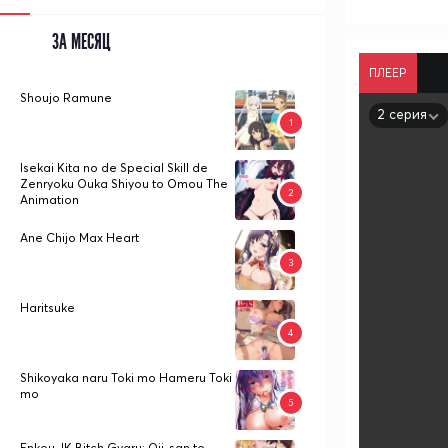
ЗА МЕСЯЦ
ПЛЕЕР
Shoujo Ramune
2 серия
Isekai Kita no de Special Skill de
Zenryoku Ouka Shiyou to Omou The
Animation
Ane Chijo Max Heart
Haritsuke
Shikoyaka naru Toki mo Hameru Toki
mo
Enkou JK Bitch Gyaru: Oji-san to