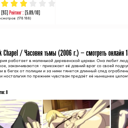
:
[
93
]
Рейтинг :
[
5.89
/10]
смотров: (178 188)
k Chapel / Часовня тьмы (
2006
г.) — смотреть онлайн 
рия работает в маленькой деревенской церкви. Она любит людей 
окое, заканчиваются - приезжает её давний враг со своей подр
ни в бегах от полиции и за ними тянется длинный след ограбле
 и ностальгия по прежним чувствам предаёт её нынешнее целому
тов:
8