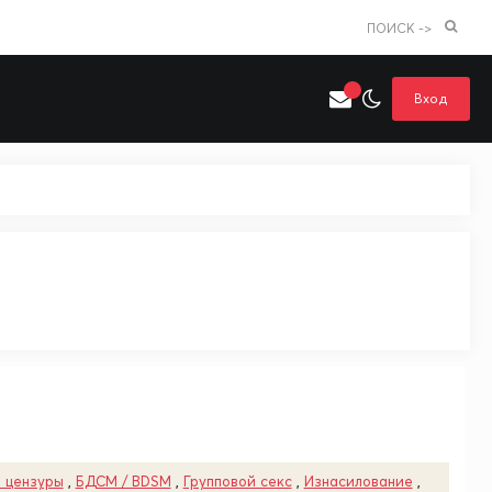
ПОИСК ->
Вход
Искать только в категории
я поиска
Аниме
Хентай
 цензуры
,
БДСМ / BDSM
,
Групповой секс
,
Изнасилование
,