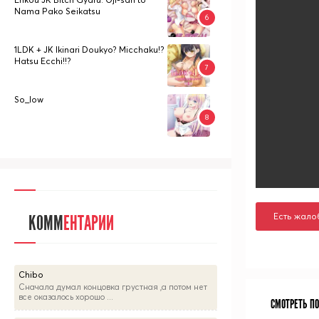
Nama Pako Seikatsu
1LDK + JK Ikinari Doukyo? Micchaku!?
Hatsu Ecchi!!?
So_low
Есть жало
КОММ
ЕНТАРИИ
Chibo
Сначала думал концовка грустная ,а потом нет
все оказалось хорошо ...
СМОТРЕТЬ П