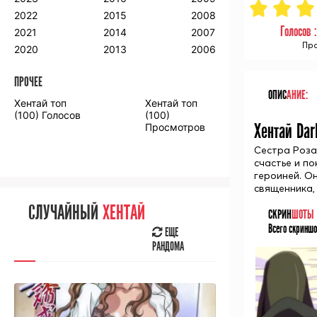
2018
2009
2001
2022
2015
2008
2017
2008
2000
Голосов 
2021
2014
2007
2016
Про
2020
2013
2006
ПРОЧЕЕ
ПРОЧЕЕ
ОПИС
АНИЕ:
Хентай топ
Хентай топ
Аниме фильмы
Аниме OVA
(100) Голосов
(100)
Хентай Dar
Просмотров
Сестра Роза
счастье и п
героиней. О
священника,
СЛУЧАЙНОЕ
АНИМЕ
СЛУЧАЙНЫЙ
ХЕНТАЙ
СКРИН
ШОТЫ
ЕЩЕ
Всего скриншо
РАНДОМА
ЕЩЕ
РАНДОМА
[senpainoticeme]
ВЫ НЕДАВНО
СМОТРЕЛИ