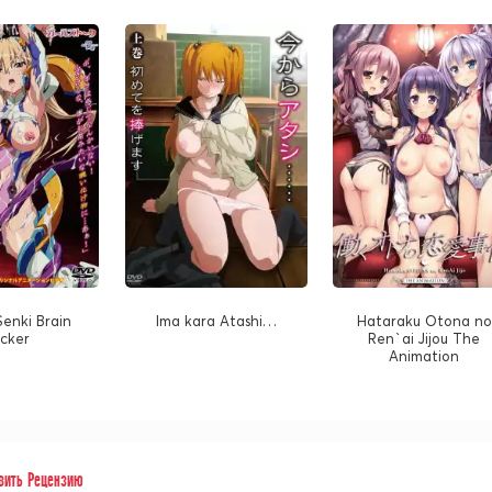
Senki Brain
Ima kara Atashi…
Hataraku Otona no
acker
Ren`ai Jijou The
Animation
вить Рецензию