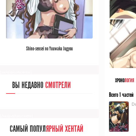
[/senpainoticeme]
САМЫЙ ПОПУЛ
ЯРНЫЙ АНИМЕ
Shino-sensei no Yuuwaku Jugyou
ЗА МЕСЯЦ
[senpainoticeme]
ХРОНО
ЛОГИЯ
ВЫ НЕДАВНО
СМОТРЕЛИ
Всего 1 частей
D
[/senpainoticeme]
САМЫЙ ПОПУЛ
ЯРНЫЙ ХЕНТАЙ