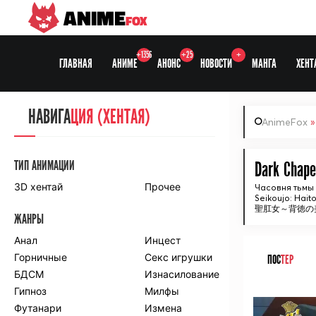
ANIME
FOX
+1356
+25
+
ГЛАВНАЯ
АНИМЕ
АНОНС
НОВОСТИ
МАНГА
ХЕНТ
НАВИГА
НАВИГА
ЦИЯ
ЦИЯ (ХЕНТАЯ)
AnimeFox
СЕЗОНЫ
ТИП АНИМАЦИИ
Dark Chape
3D хентай
Прочее
Часовня тьмы
Seikoujo: Hait
ПО ПРОЕКТАМ
聖肛女～背徳の
ЖАНРЫ
Anidub
Anilibria
Animedia
Анал
Kansai studio
Инцест
Onibaku
Горничные
Shiza project
Секс игрушки
ПОС
ТЕР
БДСМ
Изнасилование
ПО ЖАНРАМ
Гипноз
Милфы
ᅠ
Футанари
Измена
Комедия
Приключения