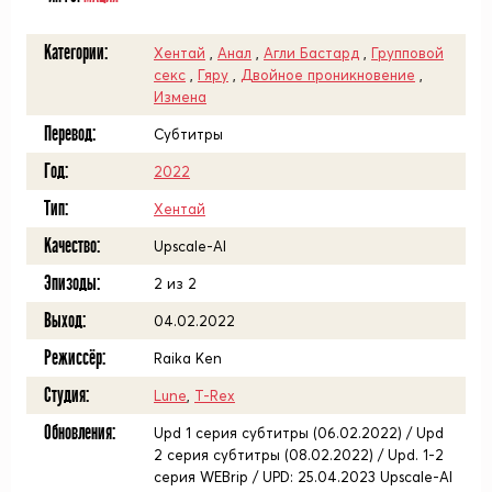
Категории:
Хентай
,
Анал
,
Агли Бастард
,
Групповой
секс
,
Гяру
,
Двойное проникновение
,
Измена
Перевод:
Субтитры
Год:
2022
Тип:
Хентай
Качество:
Upscale-AI
Эпизоды:
2 из 2
Выход:
04.02.2022
Режиссёр:
Raika Ken
Студия:
Lune
,
T-Rex
Обновления:
Upd 1 серия субтитры (06.02.2022) / Upd
2 серия субтитры (08.02.2022) / Upd. 1-2
серия WEBrip / UPD: 25.04.2023 Upscale-AI