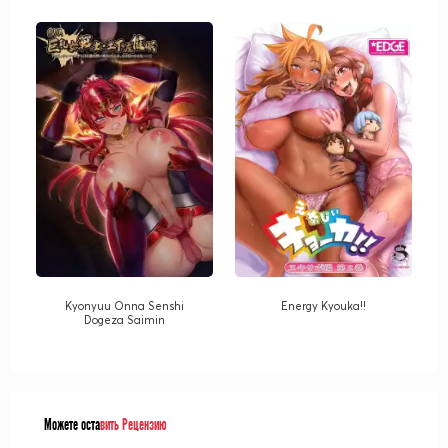
Kyonyuu Onna Senshi
Energy Kyouka!!
Dogeza Saimin
Можете оста
вить Рецензию