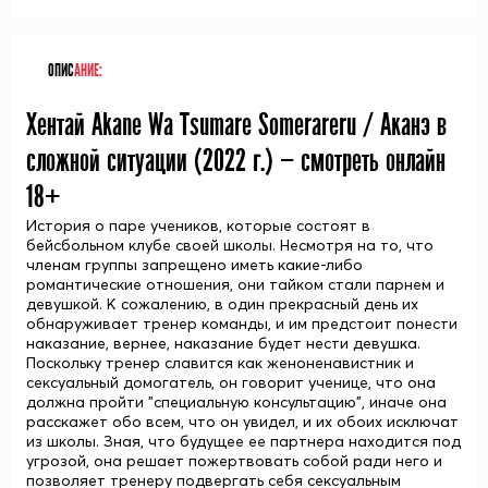
ОПИС
АНИЕ:
Хентай Akane Wa Tsumare Somerareru / Аканэ в
сложной ситуации (
2022
г.) — смотреть онлайн
18+
История о паре учеников, которые состоят в
бейсбольном клубе своей школы. Несмотря на то, что
членам группы запрещено иметь какие-либо
романтические отношения, они тайком стали парнем и
девушкой. К сожалению, в один прекрасный день их
обнаруживает тренер команды, и им предстоит понести
наказание, вернее, наказание будет нести девушка.
Поскольку тренер славится как женоненавистник и
сексуальный домогатель, он говорит ученице, что она
должна пройти "специальную консультацию", иначе она
расскажет обо всем, что он увидел, и их обоих исключат
из школы. Зная, что будущее ее партнера находится под
угрозой, она решает пожертвовать собой ради него и
позволяет тренеру подвергать себя сексуальным