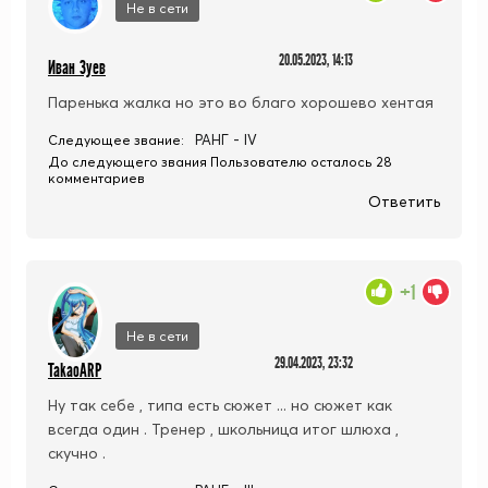
Не в сети
20.05.2023, 14:13
Иван Зуев
Паренька жалка но это во благо хорошево хентая
РАНГ - IV
Следующее звание:
До следующего звания Пользователю осталось 28
комментариев
Ответить
+1
Не в сети
29.04.2023, 23:32
TakaoARP
Ну так себе , типа есть сюжет ... но сюжет как
всегда один . Тренер , школьница итог шлюха ,
скучно .