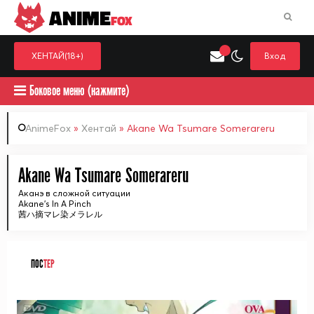
ANIME
FOX
ХЕНТАЙ(18+)
Вход
Боковое меню (нажмите)
AnimeFox
»
Хентай
» Akane Wa Tsumare Somerareru
Искать только в категор
Akane Wa Tsumare Somerareru
Выберите одну категорию для поиска
Аниме
Хент
Аканэ в сложной ситуации
Akane's In A Pinch
茜ハ摘マレ染メラレル
ПОС
ТЕР
ᅠ