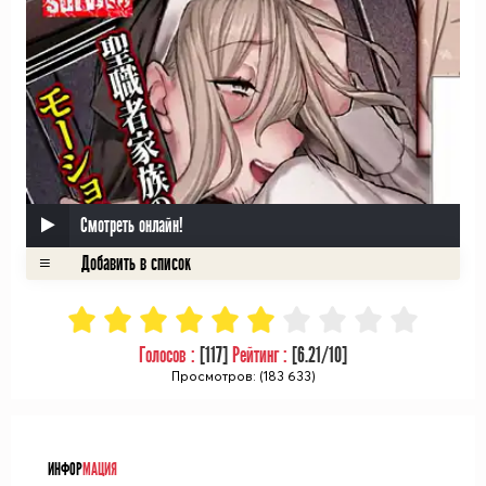
Смотреть онлайн!
Голосов :
[
117
]
Рейтинг :
[
6.21
/10]
Просмотров: (183 633)
ᅠ
ИНФОР
МАЦИЯ