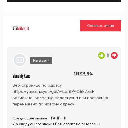
Оставить отзыв
ОТЗ
ЫВЫ (11)
0
Не в сети
3.05.2025, 21:24
VkusniyKvas
Веб-страница по адресу
https://yuricon.cyou/gpl/v/LJif6PAQ6F7eiEH,
возможно, временно недоступна или постоянно
перемещена по новому адресу.
РАНГ - II
Следующее звание:
До следующего звания Пользователю осталось 1