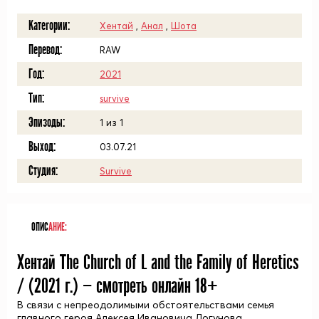
Категории:
Хентай
,
Анал
,
Шота
Перевод:
RAW
Год:
2021
Тип:
survive
Эпизоды:
1 из 1
Выход:
03.07.21
Студия:
Survive
ОПИС
АНИЕ:
Хентай The Church of L and the Family of Heretics
/ (
2021
г.) — смотреть онлайн 18+
В связи с непреодолимыми обстоятельствами семья
главного героя Алексея Ивановича Логунова,