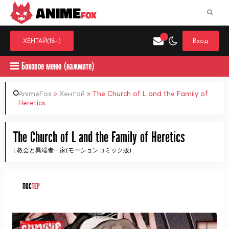
ANIME
FOX
ХЕНТАЙ(18+)
Вход
Боковое меню (нажмите)
AnimeFox
»
Хентай
» The Church of L and the Family of
Heretics
Искать только в категор
Выберите одну категорию для поиска
Аниме
Хент
The Church of L and the Family of Heretics
L教会と異端者一家(モーションコミック版)
ПОС
ТЕР
ᅠ