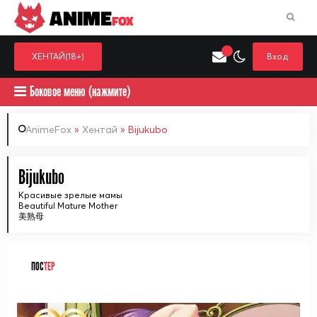
ANIME
FOX
ХЕНТАЙ(18+)
Вход
Боковое меню (нажмите)
AnimeFox
»
Хентай
» Bijukubo
Искать только в категор
Bijukubo
Выберите одну категорию для поиска
Аниме
Хент
Красивые зрелые мамы
Beautiful Mature Mother
美熟母
ПОС
ТЕР
ᅠ