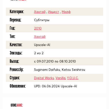
Категории:
Хентай
,
Инцест
,
Милф
Перевод:
Субтитры
Год:
2010
Тип:
Хентай
Качество:
Upscale-AI
Эпизоды:
2 из 2
Выход:
с 09.07.2010 по 08.10.2010
Режиссёр:
Suginami Daifuku, Katou Seishirou
Студия:
Digital Works
,
Vanilla
,
Y.O.U.C.
Обновления:
UPD: 06.06.2024 Upscale-AI
ОПИС
АНИЕ: