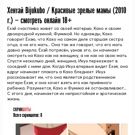
Хентай Bijukubo / Красивые зрелые мамы (
2010
г.) — смотреть онлайн 18+
Ёхэй счастливо живёт со своей матерью, Кахо и своим
двоюродной кузиной, Фумикой. Но однажды, Кахо
говорит Ёхэю, что Кахо на самом деле старшая сестра
отца, а не его мать... Она так же говорит, что его мать
давно умерла. Ёхэй потрясён, узнав это, он начинает
смотреть на Кахо как на женщину, а не как на свою мать.
Спустя несколько дней, женщина, Икуэ переезжает в
соседний с ними дом. Когда Икуэ впервые видит Ёхэя, она
вдруг начинает плакать а Кахо бледнеет. Икуэ
рассказывает им, что она является родственником
матери Ёхэя, и она хочет взять его как приёмного
ребенка. Разумеется, Кахо и Фумика её останавливают...
С этого дня, начинается их непристойная и эротическая
жизнь.
СКРИН
ШОТЫ
Всего скриншотов:
8