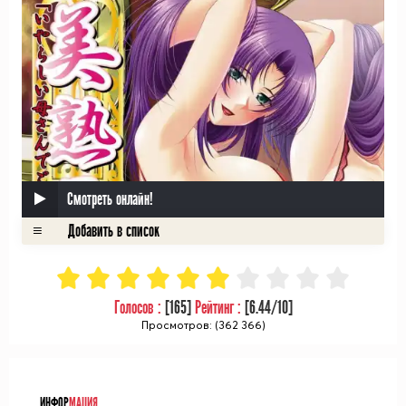
Смотреть онлайн!
Голосов :
[
165
]
Рейтинг :
[
6.44
/10]
Просмотров: (362 366)
ᅠ
ИНФОР
МАЦИЯ