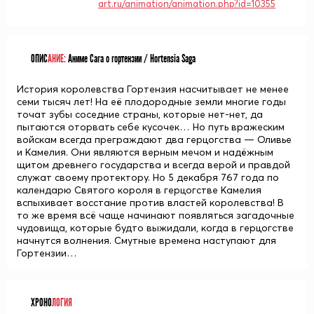
art.ru/animation/animation.php?id=10355
ОПИС
АНИЕ:
Аниме Сага о гортензии / Hortensia Saga
История королевства Гортензия насчитывает не менее
семи тысяч лет! На её плодородные земли многие годы
точат зубы соседние страны, которые нет-нет, да
пытаются оторвать себе кусочек… Но путь вражеским
войскам всегда преграждают два герцогства — Оливье
и Камелия. Они являются верным мечом и надёжным
щитом древнего государства и всегда верой и правдой
служат своему протектору. Но 5 декабря 767 года по
календарю Святого короля в герцогстве Камелия
вспыхивает восстание против властей королевства! В
то же время всё чаще начинают появляться загадочные
чудовища, которые будто выжидали, когда в герцогстве
начнутся волнения. Смутные времена наступают для
Гортензии…
ХРОНО
ЛОГИЯ