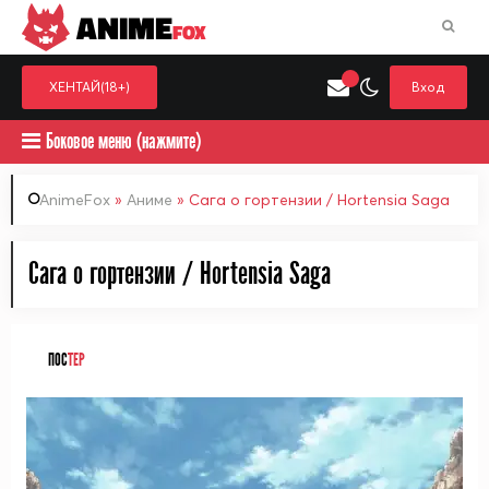
ANIME
FOX
ХЕНТАЙ(18+)
Вход
Боковое меню (нажмите)
AnimeFox
»
Аниме
» Сага о гортензии / Hortensia Saga
Искать только в категор
Сага о гортензии / Hortensia Saga
Выберите одну категорию для поиска
Аниме
Хент
ПОС
ТЕР