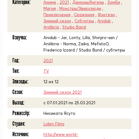
Категории:
Аниме
,
2021
,
Демоны/Ангелы
,
Зомби
,
Магия
,
Монстры/Зверолюди
,
Приключения
,
Сражения
,
Фэнтези
,
Зимний сезон
,
Субтитры
,
Anidub
,
Anilibria
,
Studio Band
Озвучка:
Anidub - Jar, Lonty, Lilla, Shinjiro-san /
Anilibria - Norma, Zaika, MefistoO,
Frederica Izzard / Studio Bund / субтитры
Год:
2021
Тип:
TV
Эпизоды:
12 из 12
Сезон:
Зимний сезон 2021
Выход:
c 07.01.2021 по 25.03.2021
Режиссёр:
Нисиката Ясуто
Студия:
Liden Films
Источник:
http://www.world-