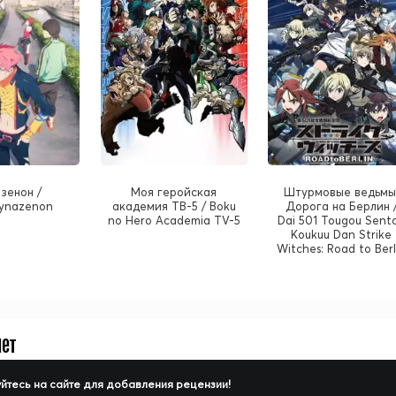
зенон /
Моя геройская
Штурмовые ведьмы
ynazenon
академия ТВ-5 / Boku
Дорога на Берлин 
no Hero Academia TV-5
Dai 501 Tougou Sent
Koukuu Dan Strike
Witches: Road to Berl
нет
йтесь на сайте для добавления рецензии!