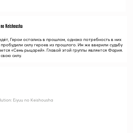
 no Keishousha
дёт, Герои остались в прошлом, однако потребность в них
пробудили силу героев из прошлого. Им же вверили судьбу
ется «Семь рыцарей». Главой этой группы является Фария.
свою силу.
tion: Eiyuu no Keishousha