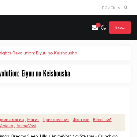
ПОИСК ->
Вход
ghts Revolution: Eiyuu no Keishousha
Искать только в категории
lution: Eiyuu no Keishousha
я поиска
Аниме
Хентай
демия магии
,
Магия
,
Приключения
,
Фэнтези
,
Весенний
Anidub
,
AnimeVost
aman, Dreamy Sleep, Lilla / AnimeVost / субтитры - Crunchyroll