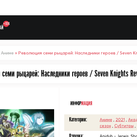
+1174
АЙ
»
Аниме
» Революция семи рыцарей: Наследники героев / Seven Kni
семи рыцарей: Наследники героев / Seven Knights Revo
Выберите одну категорию дл
ᅠ
ИНФОР
МАЦИЯ
Категории:
Аниме
,
2021
,
Ака
сезон
,
Субтитры
,
Озвучка:
Anidub - Jerwis, Sh