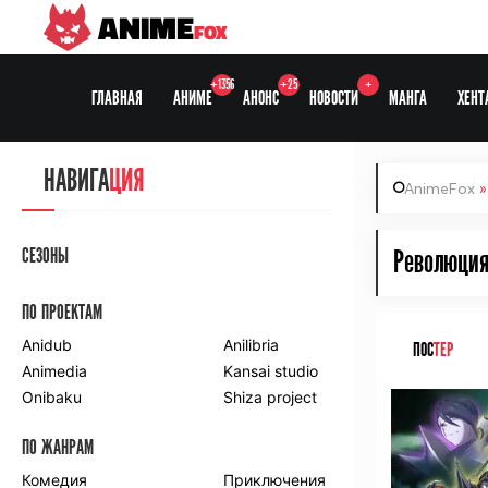
ANIME
FOX
+1356
+25
+
ГЛАВНАЯ
АНИМЕ
АНОНС
НОВОСТИ
МАНГА
ХЕНТ
НАВИГА
ЦИЯ
AnimeFox
СЕЗОНЫ
Революция 
ПО ПРОЕКТАМ
Anidub
Anilibria
ПОС
ТЕР
Animedia
Kansai studio
Onibaku
Shiza project
ПО ЖАНРАМ
Комедия
Приключения