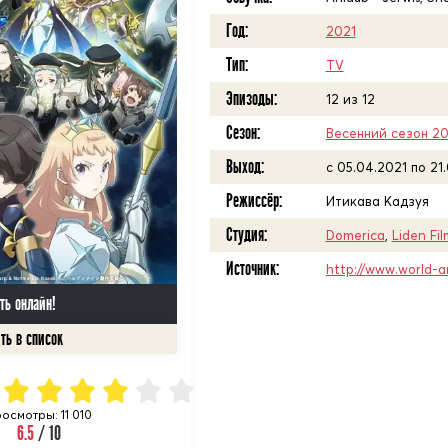
Год:
2021
Тип:
TV
Эпизоды:
12 из 12
Сезон:
Весенний сезон 20
Выход:
c 05.04.2021 по 21
Режиссёр:
Итикава Кадзуя
Студия:
Domerica
,
Liden Fil
Источник:
http://www.world-a
ть онлайн!
осмотры: 11 010
6.5
/ 10