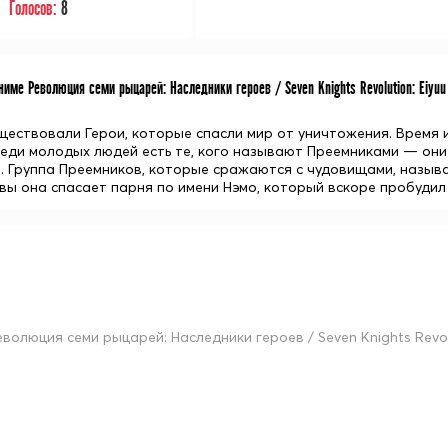
Голосов:
8
име Революция семи рыцарей: Наследники героев / Seven Knights Revolution: Eiyuu
ествовали Герои, которые спасли мир от уничтожения. Время и
реди молодых людей есть те, кого называют Преемниками — они 
. Группа Преемников, которые сражаются с чудовищами, называ
вы она спасает парня по имени Нэмо, который вскоре пробудил 
еволюция семи рыцарей: Наследники героев / Seven Knights Revolu