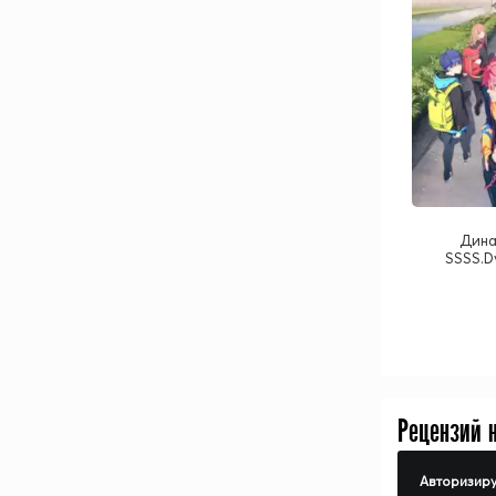
Дина
SSSS.D
Рецензий 
Авторизиру