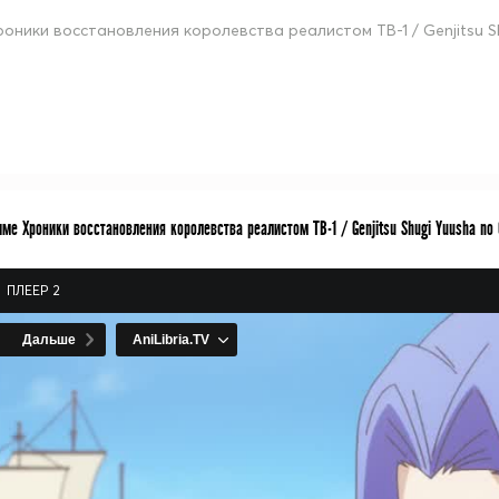
роники восстановления королевства реалистом ТВ-1 / Genjitsu Sh
ме Хроники восстановления королевства реалистом ТВ-1 / Genjitsu Shugi Yuusha no O
ПЛЕЕР 2