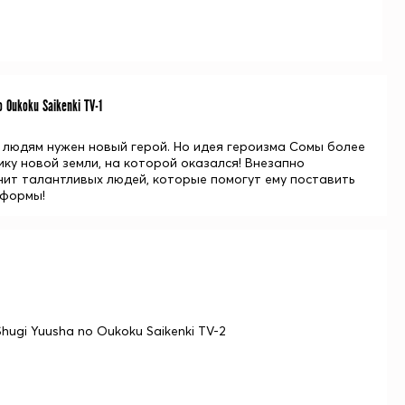
 Oukoku Saikenki TV-1
о людям нужен новый герой. Но идея героизма Сомы более
ку новой земли, на которой оказался! Внезапно
нит талантливых людей, которые помогут ему поставить
еформы!
hugi Yuusha no Oukoku Saikenki TV-2