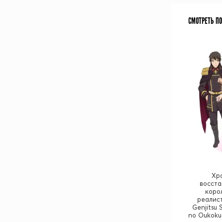
СМОТРЕТЬ П
Хр
восста
коро
реалист
Genjitsu 
no Oukoku