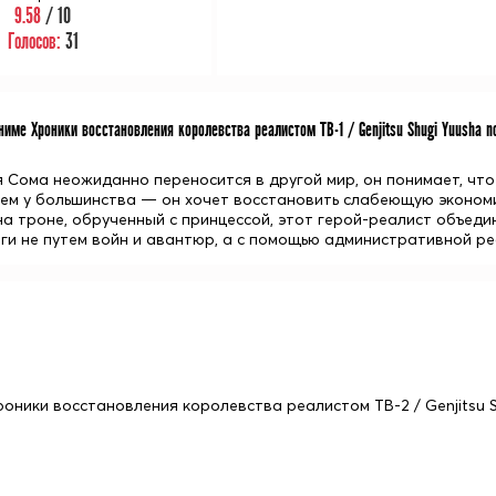
9.58
/ 10
Голосов:
31
име Хроники восстановления королевства реалистом ТВ-1 / Genjitsu Shugi Yuusha no
я Сома неожиданно переносится в другой мир, он понимает, чт
чем у большинства — он хочет восстановить слабеющую экономи
на троне, обрученный с принцессой, этот герой-реалист объеди
оги не путем войн и авантюр, а с помощью административной р
роники восстановления королевства реалистом ТВ-2 / Genjitsu S