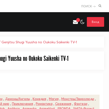
ПОИСК ->
Вход
enjitsu Shugi Yuusha no Oukoku Saikenki TV-1
ugi Yuusha no Oukoku Saikenki TV-1
Искать только в категории
я поиска
Аниме
Хентай
ем
,
Демоны/Ангелы
,
Комедия
,
Магия
,
Монстры/Зверолюди
,
ой мир
,
Приключения
,
Романтика
,
Сражения
,
Фэнтези
,
dub
,
Anilibria
,
Animedia
,
AnimeVost
,
FRONDA
,
SHIZA-Project