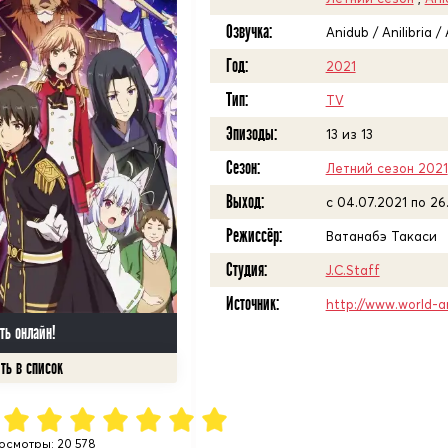
Озвучка:
Anidub / Anilibria 
Год:
2021
Тип:
TV
Эпизоды:
13 из 13
Сезон:
Летний сезон 2021
Выход:
c 04.07.2021 по 26
Режиссёр:
Ватанабэ Такаси
Студия:
J.C.Staff
Источник:
http://www.world-a
ть онлайн!
осмотры: 20 578