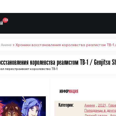
+1174
АЙ
»
Аниме
» Хроники восстановления королевства реалистом ТВ-1 / G
сстановления королевства реалистом ТВ-1 / Genjitsu Sh
ал перестраивает королевство ТВ-1
Выберите одну категорию дл
ᅠ
ИНФОР
МАЦИЯ
Категории:
Аниме
,
2021
,
Гар
Попаданцы в друг
Летний сезон
,
Ani