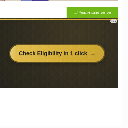
Режим кинотеатра
м