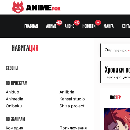
ANIME
FOX
+1356
+25
+
ГЛАВНАЯ
АНИМЕ
АНОНС
НОВОСТИ
МАНГА
ХЕНТ
НАВИГА
ЦИЯ
AnimeFox
СЕЗОНЫ
Хроники во
Герой-рацион
ПО ПРОЕКТАМ
Anidub
Anilibria
ПОС
ТЕР
Animedia
Kansai studio
Onibaku
Shiza project
ПО ЖАНРАМ
Комедия
Приключения