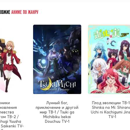
ОХОЖИЕ
АНИМЕ ПО ЖАНРУ
оники
Лунный бог,
Плод эволюции ТВ-1
новления
приключение и другой
Shinka no Mi: Shiran
левства
мир ТВ-1 / Tsuki ga
Uchi ni Kachigumi Jins
ом ТВ-2 /
Michibiku Isekai
TV-1
Shugi Yuusha
Douchuu TV-1
 Saikenki TV-