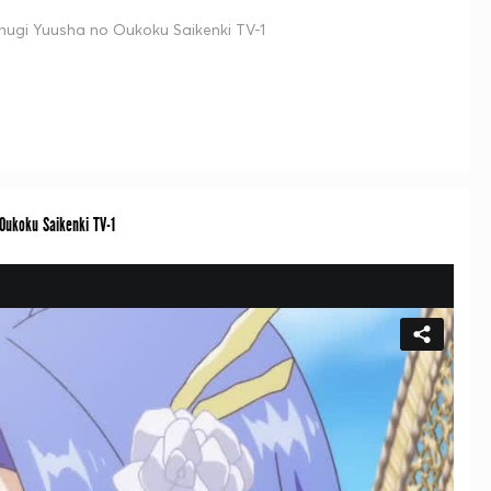
ugi Yuusha no Oukoku Saikenki TV-1
ukoku Saikenki TV-1