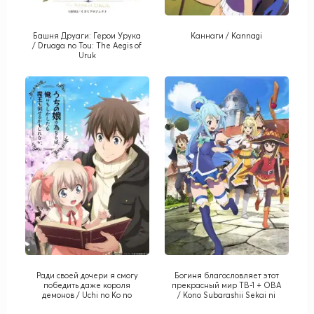
Башня Друаги: Герои Урука
Каннаги / Kannagi
/ Druaga no Tou: The Aegis of
Uruk
Ради своей дочери я смогу
Богиня благословляет этот
победить даже короля
прекрасный мир ТВ-1 + ОВА
демонов / Uchi no Ko no
/ Kono Subarashii Sekai ni
Tame Naraba, Ore wa
Shukufuku wo! TV-1 + OVA