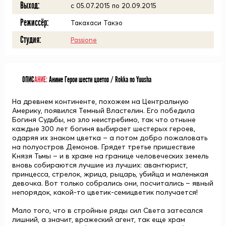
Выход:
c 05.07.2015 по 20.09.2015
Режиссёр:
Такахаси Такэо
Студия:
Passione
ОПИС
АНИЕ:
Аниме Герои шести цветов / Rokka no Yuusha
На древнем континенте, похожем на Центральную
Америку, появился Темный Властелин. Его победила
Богиня Судьбы, но зло неистребимо, так что отныне
каждые 300 лет богиня выбирает шестерых героев,
одаряя их знаком цветка – а потом добро пожаловать
на полуостров Демонов. Грядет третье пришествие
Князя Тьмы – и в храме на границе человеческих земель
вновь собираются лучшие из лучших: авантюрист,
принцесса, стрелок, жрица, рыцарь, убийца и маленькая
девочка. Вот только собрались они, посчитались – явный
непорядок, какой-то цветик-семицветик получается!
Мало того, что в стройные ряды сил Света затесался
лишний, а значит, вражеский агент, так еще храм