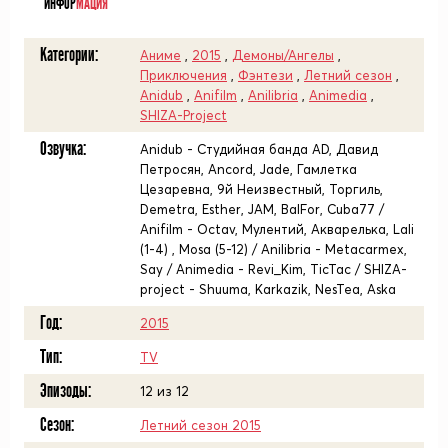
ИНФОР
МАЦИЯ
Категории:
Аниме
,
2015
,
Демоны/Ангелы
,
Приключения
,
Фэнтези
,
Летний сезон
,
Anidub
,
Anifilm
,
Anilibria
,
Animedia
,
SHIZA-Project
Озвучка:
Anidub - Студийная банда AD, Давид
Петросян, Ancord, Jade, Гамлетка
Цезаревна, 9й Неизвестный, Торгиль,
Demetra, Esther, JAM, BalFor, Cuba77 /
Anifilm - Octav, Мулентий, Акварелька, Lali
(1-4) , Mosa (5-12) / Anilibria - Metacarmex,
Say / Animedia - Revi_Kim, TicTac / SHIZA-
project - Shuuma, Karkazik, NesTea, Aska
Год:
2015
Тип:
TV
Эпизоды:
12 из 12
Сезон:
Летний сезон 2015