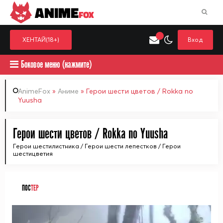
ANIME
FOX
ХЕНТАЙ(18+)
Вход
Боковое меню (нажмите)
AnimeFox
»
Аниме
» Герои шести цветов / Rokka no
Yuusha
Искать только в категор
Выберите одну категорию для поиска
Аниме
Хент
Герои шести цветов / Rokka no Yuusha
Герои шестилистника / Герои шести лепестков / Герои
шестицветия
ПОС
ТЕР