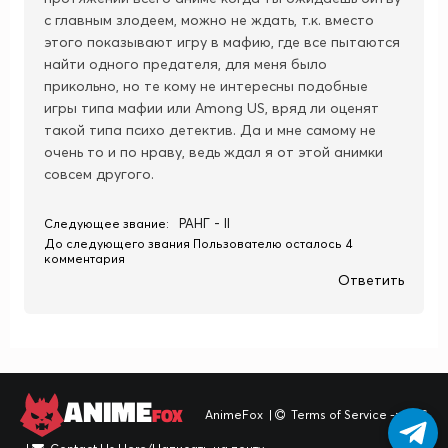
с главным злодеем, можно не ждать, т.к. вместо
этого показывают игру в мафию, где все пытаются
найти одного предателя, для меня было
прикольно, но те кому не интересны подобные
игры типа мафии или Among US, вряд ли оценят
такой типа психо детектив. Да и мне самому не
очень то и по нраву, ведь ждал я от этой анимки
совсем другого.
РАНГ - II
Следующее звание:
До следующего звания Пользователю осталось 4
комментария
Ответить
ANIME
FOX
AnimeFox
|
Terms of Service -> TOS