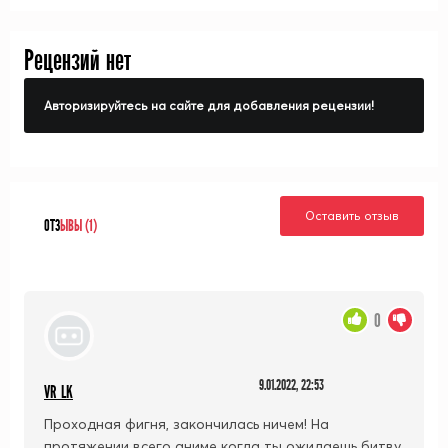
Moshikashitara Maou mo
Taoseru Kamo Shirenai.
Рецензий нет
Авторизируйтесь на сайте для добавления рецензии!
Оставить отзыв
ОТЗ
ЫВЫ (1)
0
9.01.2022, 22:53
VR LK
Проходная фигня, закончилась ничем! На
протяжении всего аниме когда ты ожидаешь битву