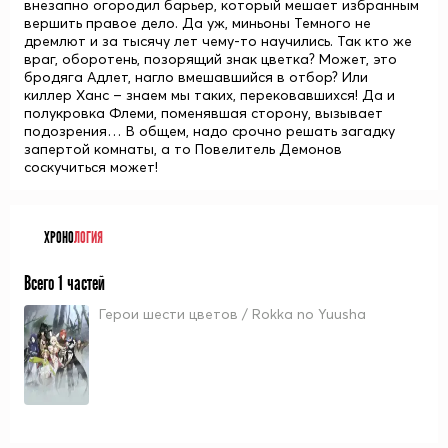
внезапно огородил барьер, который мешает избранным
вершить правое дело. Да уж, миньоны Темного не
дремлют и за тысячу лет чему-то научились. Так кто же
враг, оборотень, позорящий знак цветка? Может, это
бродяга
Адлет
, нагло вмешавшийся в отбор? Или
киллер
Ханс
– знаем мы таких, перековавшихся! Да и
полукровка
Флеми
, поменявшая сторону, вызывает
подозрения… В общем, надо срочно решать загадку
запертой комнаты, а то Повелитель Демонов
соскучиться может!
ХРОНО
ЛОГИЯ
Всего 1 частей
Герои шести цветов / Rokka no Yuusha