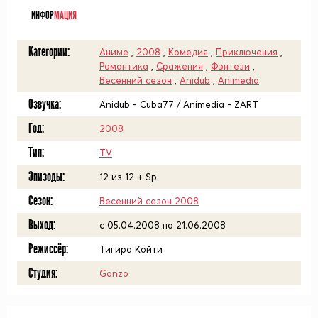
ИНФОР
МАЦИЯ
Категории:
Аниме
,
2008
,
Комедия
,
Приключения
,
Романтика
,
Сражения
,
Фэнтези
,
Весенний сезон
,
Anidub
,
Animedia
Озвучка:
Anidub - Cuba77 / Animedia - ZART
Год:
2008
Тип:
TV
Эпизоды:
12 из 12 + Sp.
Сезон:
Весенний сезон 2008
Выход:
c 05.04.2008 по 21.06.2008
Режиссёр:
Тигира Койти
Студия:
Gonzo