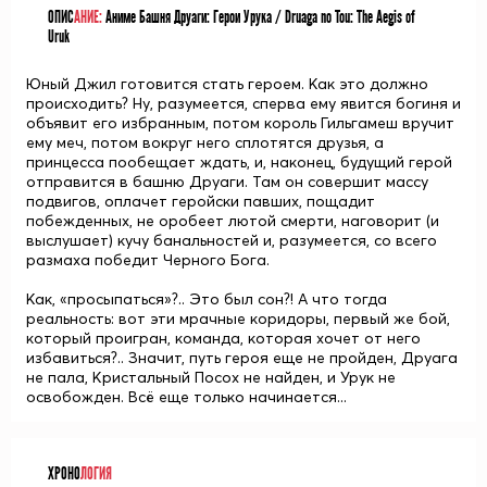
ОПИС
АНИЕ:
Аниме Башня Друаги: Герои Урука / Druaga no Tou: The Aegis of
Uruk
Юный Джил готовится стать героем. Как это должно
происходить? Ну, разумеется, сперва ему явится богиня и
объявит его избранным, потом король Гильгамеш вручит
ему меч, потом вокруг него сплотятся друзья, а
принцесса пообещает ждать, и, наконец, будущий герой
отправится в башню Друаги. Там он совершит массу
подвигов, оплачет геройски павших, пощадит
побежденных, не оробеет лютой смерти, наговорит (и
выслушает) кучу банальностей и, разумеется, со всего
размаха победит Черного Бога.
Как, «просыпаться»?.. Это был сон?! А что тогда
реальность: вот эти мрачные коридоры, первый же бой,
который проигран, команда, которая хочет от него
избавиться?.. Значит, путь героя еще не пройден, Друага
не пала, Кристальный Посох не найден, и Урук не
освобожден. Всё еще только начинается...
ХРОНО
ЛОГИЯ