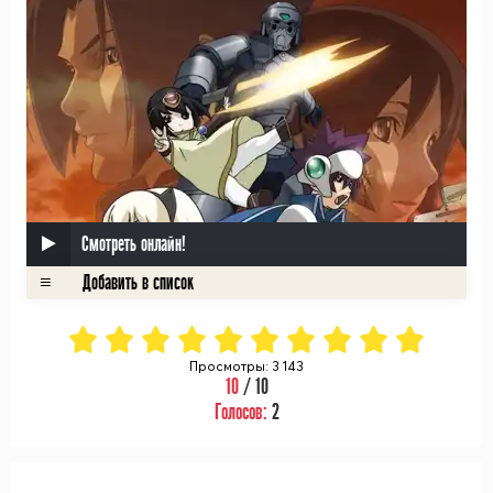
Смотреть онлайн!
Просмотры: 3 143
10
/ 10
Голосов:
2
ᅠ