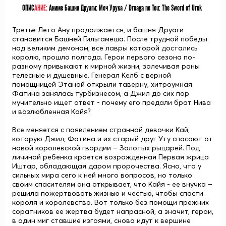
ОПИС
АНИЕ:
Аниме Башня Друаги: Меч Урука / Druaga no Tou: The Sword of Uruk
Третье Лето Ану продолжается, и башня Друаги
становится Башней Гильгамеша. После трудной победы
над великим демоном, все лавры которой достались
королю, прошло полгода. Герои первого сезона по-
разному привыкают к мирной жизни, залечивая раны
телесные и душевные. Генерал Келб с верной
помощницей Этаной открыли таверну, хитроумная
Фатина занялась турбизнесом, а Джил до сих пор
мучительно ищет ответ - почему его предали брат Нива
и возлюбленная Кайя?
Все меняется с появлением странной девочки Кай,
которую Джил, Фатина и их старый друг Уту спасают от
новой королевской гвардии – Золотых рыцарей. Под
личиной ребенка кроется возрожденная Первая жрица
Иштар, обладающая даром пророчества. Ясно, что у
сильных мира сего к ней много вопросов, но только
своим спасителям она открывает, что Кайя - ее внучка –
решила пожертвовать жизнью и честью, чтобы спасти
короля и королевство. Вот только без помощи прежних
соратников ее жертва будет напрасной, а значит, герои,
в один миг ставшие изгоями, снова идут к вершине