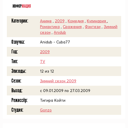
ИНФОР
МАЦИЯ
Категории:
Аниме
,
2009
,
Комедия
,
Кулинария
,
Романтика
,
Сражения
,
Фэнтези
,
Зимний
сезон
,
Anidub
Озвучка:
Anidub - Cuba77
Год:
2009
Тип:
TV
Эпизоды:
12 из 12
Сезон:
Зимний сезон 2009
Выход:
c 09.01.2009 по 27.03.2009
Режиссёр:
Тигира Койти
Студия:
Gonzo