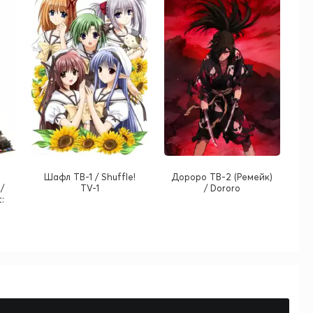
Шафл ТВ-1 / Shuffle!
Дороро ТВ-2 (Ремейк)
/
TV-1
/ Dororo
: