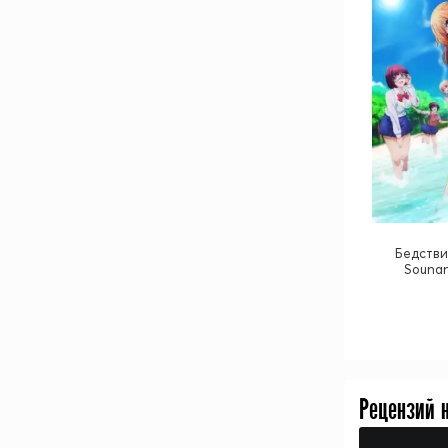
Бедстви
Sounan
Рецензий 