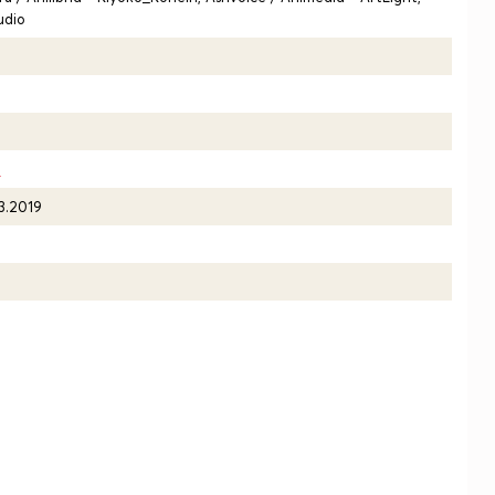
udio
9
03.2019