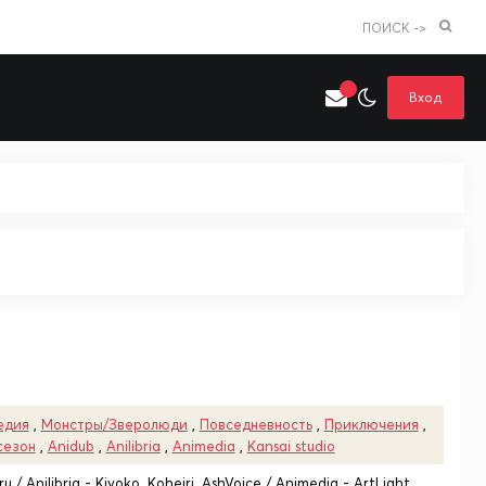
ПОИСК ->
Вход
Искать только в категории
я поиска
Аниме
Хентай
едия
,
Монстры/Зверолюди
,
Повседневность
,
Приключения
,
сезон
,
Anidub
,
Anilibria
,
Animedia
,
Kansai studio
u / Anilibria - Kiyoko_Koheiri, AshVoice / Animedia - ArtLight,