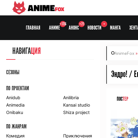
ANIME
FOX
+1356
+25
+
ГЛАВНАЯ
АНИМЕ
АНОНС
НОВОСТИ
МАНГА
ХЕНТ
НАВИГА
ЦИЯ
AnimeFox
СЕЗОНЫ
Эндро! / E
ПО ПРОЕКТАМ
Anidub
Anilibria
ПОС
ТЕР
Animedia
Kansai studio
Onibaku
Shiza project
ПО ЖАНРАМ
Комедия
Приключения