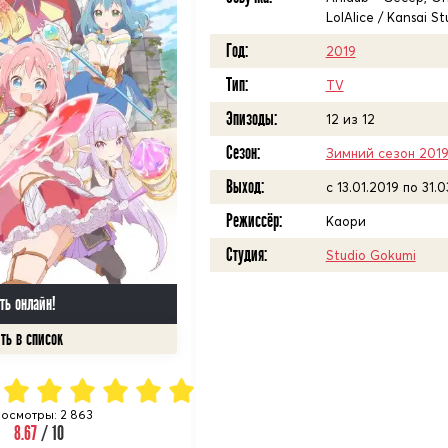
LolAlice / Kansai St
Год:
2019
Тип:
TV
Эпизоды:
12 из 12
Сезон:
Зимний сезон 201
Выход:
c 13.01.2019 по 31.
Режиссёр:
Каори
Студия:
Studio Gokumi
ть онлайн!
осмотры: 2 863
8.67
/ 10