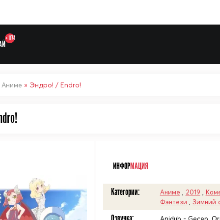
+1174
АЙ
»
Аниме
» Эндро! / Endro!
ndro!
Выберите одну категорию дл
ᅠ
ИНФОР
МАЦИЯ
Категории:
Аниме
,
2019
,
Ком
Фэнтези
,
Зимний 
Озвучка:
Anidub - Gecep, Orr