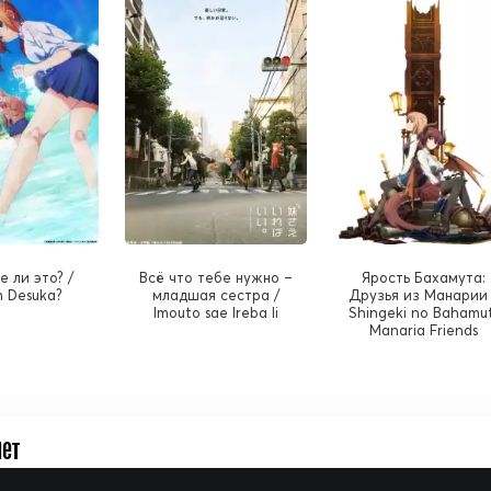
е ли это? /
Всё что тебе нужно –
Ярость Бахамута:
 Desuka?
младшая сестра /
Друзья из Манарии 
Imouto sae Ireba Ii
Shingeki no Bahamut
Manaria Friends
нет