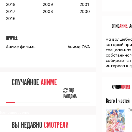
2018
2009
2001
2017
2008
2000
2016
ОПИС
АНИЕ:
Ан
ПРОЧЕЕ
На волшебно
который при
Аниме фильмы
Аниме OVA
специальная
собственног
собираются 
интереса к 
СЛУЧАЙНОЕ
АНИМЕ
ХРОНО
ЛОГИЯ
ЕЩЕ
РАНДОМА
Всего 1 частей
Эн
[senpainoticeme]
ВЫ НЕДАВНО
СМОТРЕЛИ