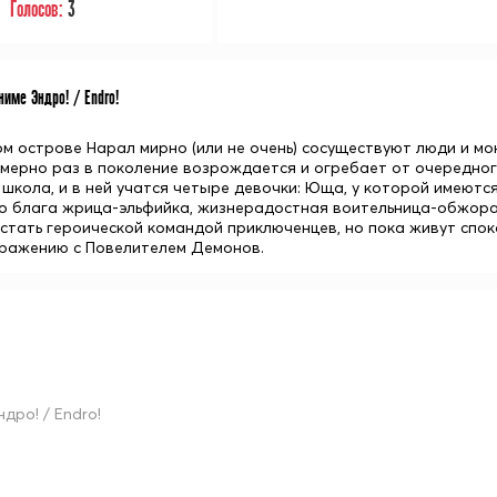
Голосов:
3
име Эндро! / Endro!
м острове Нарал мирно (или не очень) сосуществуют люди и мо
мерно раз в поколение возрождается и огребает от очередного
 школа, и в ней учатся четыре девочки: Юща, у которой имеются
о блага жрица-эльфийка, жизнерадостная воительница-обжора 
стать героической командой приключенцев, но пока живут спо
сражению с Повелителем Демонов.
дро! / Endro!