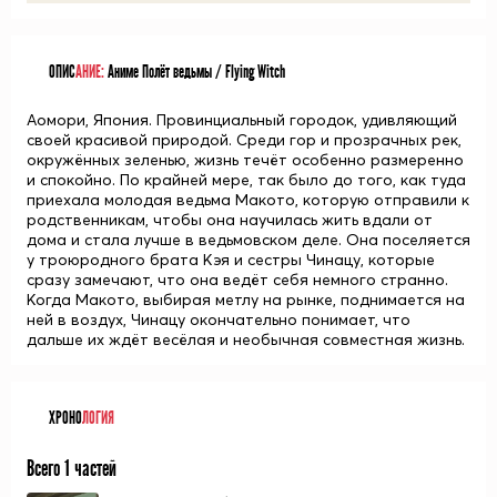
ОПИС
АНИЕ:
Аниме Полёт ведьмы / Flying Witch
Аомори, Япония. Провинциальный городок, удивляющий
своей красивой природой. Среди гор и прозрачных рек,
окружённых зеленью, жизнь течёт особенно размеренно
и спокойно. По крайней мере, так было до того, как туда
приехала молодая ведьма Макото, которую отправили к
родственникам, чтобы она научилась жить вдали от
дома и стала лучше в ведьмовском деле. Она поселяется
у троюродного брата Кэя и сестры Чинацу, которые
сразу замечают, что она ведёт себя немного странно.
Когда Макото, выбирая метлу на рынке, поднимается на
ней в воздух, Чинацу окончательно понимает, что
дальше их ждёт весёлая и необычная совместная жизнь.
ХРОНО
ЛОГИЯ
Всего 1 частей