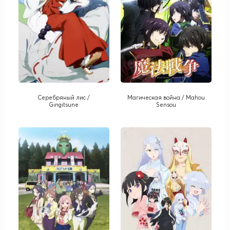
Серебряный лис /
Магическая война / Mahou
Gingitsune
Sensou