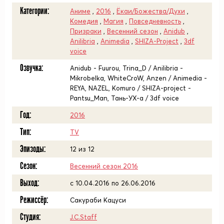
Категории:
Аниме
,
2016
,
Ёкаи/Божества/Духи
,
Комедия
,
Магия
,
Повседневность
,
Призраки
,
Весенний сезон
,
Anidub
,
Anilibria
,
Animedia
,
SHIZA-Project
,
3df
voice
Озвучка:
Anidub - Fuurou, Trina_D / Anilibria -
Mikrobelka, WhiteCroW, Anzen / Animedia -
REYA, NAZEL, Komuro / SHIZA-project -
Pantsu_Man, Тань-УХ-а / 3df voice
Год:
2016
Тип:
TV
Эпизоды:
12 из 12
Сезон:
Весенний сезон 2016
Выход:
c 10.04.2016 по 26.06.2016
Режиссёр:
Сакураби Кацуси
Студия:
J.C.Staff