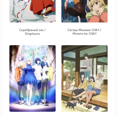
Серебряный лис /
Сёстры Минами OVA-1 /
Gingitsune
Minami-ke OVA-1