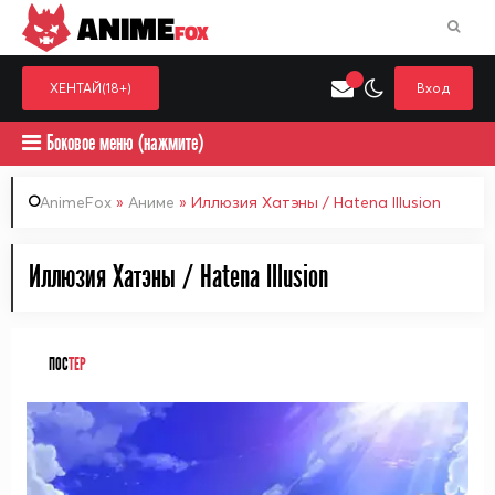
ANIME
FOX
ХЕНТАЙ(18+)
Вход
Боковое меню (нажмите)
AnimeFox
»
Аниме
» Иллюзия Хатэны / Hatena Illusion
Искать только в категор
Иллюзия Хатэны / Hatena Illusion
Выберите одну категорию для поиска
Аниме
Хент
ПОС
ТЕР