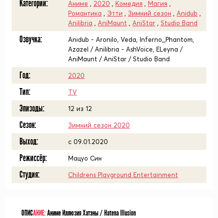
Категории:
Аниме
,
2020
,
Комедия
,
Магия
,
Романтика
,
Этти
,
Зимний сезон
,
Anidub
,
Anilibria
,
AniMaunt
,
AniStar
,
Studio Band
Озвучка:
Anidub - Aronilo, Veda, Inferno_Phantom,
Azazel / Anilibria - AshVoice, ELeyna /
AniMaunt / AniStar / Studio Band
Год:
2020
Тип:
TV
Эпизоды:
12 из 12
Сезон:
Зимний сезон 2020
Выход:
c 09.01.2020
Режиссёр:
Мацуо Син
Студия:
Childrens Playground Entertainment
ОПИС
АНИЕ:
Аниме Иллюзия Хатэны / Hatena Illusion