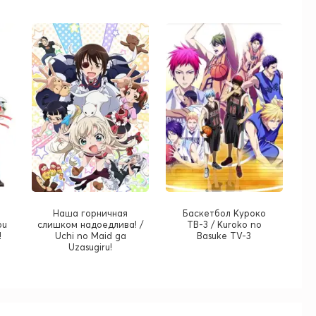
Наша горничная
Баскетбол Куроко
bu
слишком надоедлива! /
ТВ-3 / Kuroko no
!
Uchi no Maid ga
Basuke TV-3
Uzasugiru!