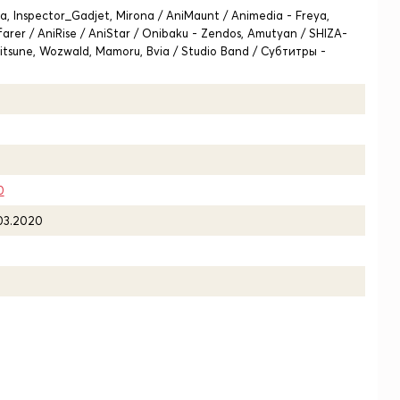
a, Inspector_Gadjet, Mirona / AniMaunt / Animedia - Freya,
arer / AniRise / AniStar / Onibaku - Zendos, Amutyan / SHIZA-
Kitsune, Wozwald, Mamoru, Bvia / Studio Band / Субтитры -
0
.03.2020