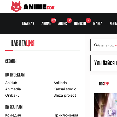
ANIME
FOX
+1356
+25
+
ГЛАВНАЯ
АНИМЕ
АНОНС
НОВОСТИ
МАНГА
ХЕНТ
НАВИГА
ЦИЯ
AnimeFox
СЕЗОНЫ
Улыбайся 
ПО ПРОЕКТАМ
Anidub
Anilibria
ПОС
ТЕР
Animedia
Kansai studio
Onibaku
Shiza project
ПО ЖАНРАМ
Комедия
Приключения