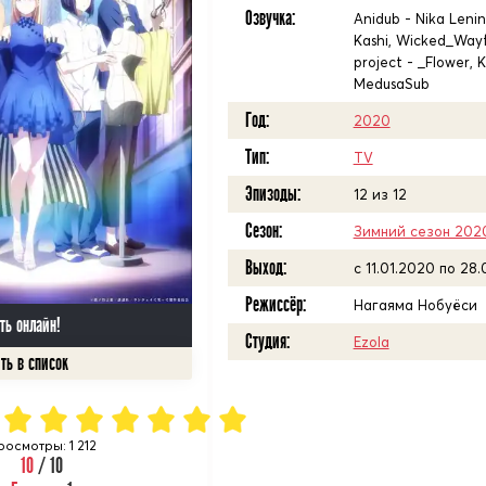
Озвучка:
Anidub - Nika Lenin
Kashi, Wicked_Wayf
project - _Flower, 
MedusaSub
Год:
2020
Тип:
TV
Эпизоды:
12 из 12
Сезон:
Зимний сезон 202
Выход:
c 11.01.2020 по 28
Режиссёр:
Нагаяма Нобуёси
ть онлайн!
Студия:
Ezola
росмотры: 1 212
10
/ 10