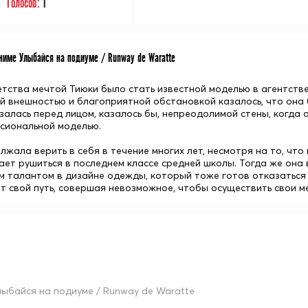
Голосов:
1
име Улыбайся на подиуме / Runway de Waratte
етства мечтой Тиюки было стать известной моделью в агентстве
й внешностью и благоприятной обстановкой казалось, что она б
залась перед лицом, казалось бы, непреодолимой стены, когда о
сиональной моделью.
жала верить в себя в течение многих лет, несмотря на то, что
ает рушиться в последнем классе средней школы. Тогда же она 
м талантом в дизайне одежды, который тоже готов отказаться 
т свой путь, совершая невозможное, чтобы осуществить свои м
лыбайся на подиуме / Runway de Waratte