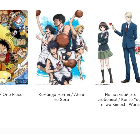
/ One Piece
Команда мечты / Ahiru
Не называй это
no Sora
любовью! / Koi to Yo
ni wa Kimochi Warui