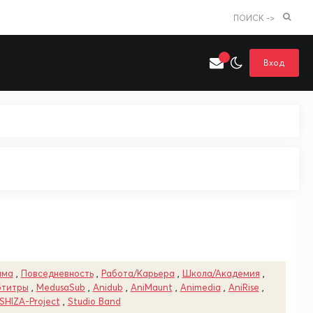
ПОИСК ->
Вход
Искать только в категории
я поиска
Аниме
Хентай
ама
,
Повседневность
,
Работа/Карьера
,
Школа/Академия
,
бтитры
,
MedusaSub
,
Anidub
,
AniMaunt
,
Animedia
,
AniRise
,
SHIZA-Project
,
Studio Band