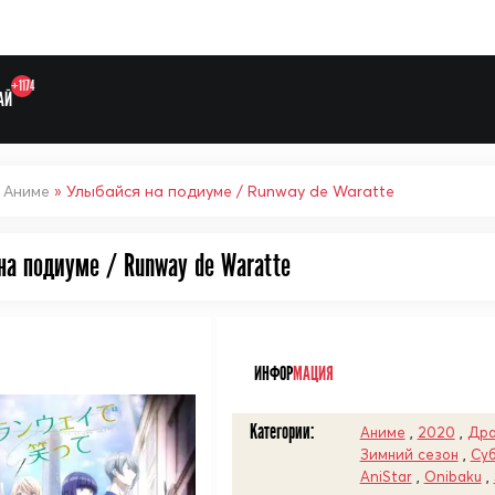
+1174
АЙ
»
Аниме
» Улыбайся на подиуме / Runway de Waratte
на подиуме / Runway de Waratte
Выберите одну категорию дл
ᅠ
ИНФОР
МАЦИЯ
Категории:
Аниме
,
2020
,
Др
Зимний сезон
,
Су
AniStar
,
Onibaku
,