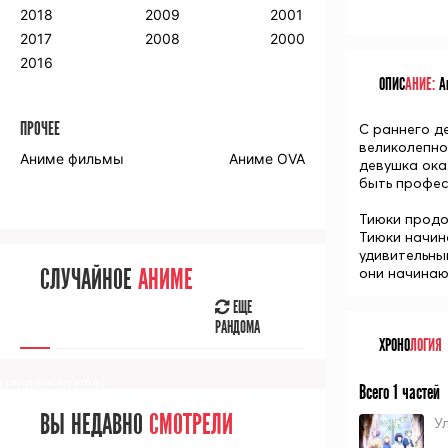
2018
2009
2001
2017
2008
2000
2016
ОПИС
АНИЕ:
Ан
ПРОЧЕЕ
С раннего д
великолепно
Аниме фильмы
Аниме OVA
девушка ока
быть профес
Тиюки продол
Тиюки начин
удивительны
они начинаю
СЛУЧАЙНОЕ
АНИМЕ
ЕЩЕ
РАНДОМА
ХРОНО
ЛОГИЯ
[senpainoticeme]
Всего 1 частей
ВЫ НЕДАВНО
СМОТРЕЛИ
У