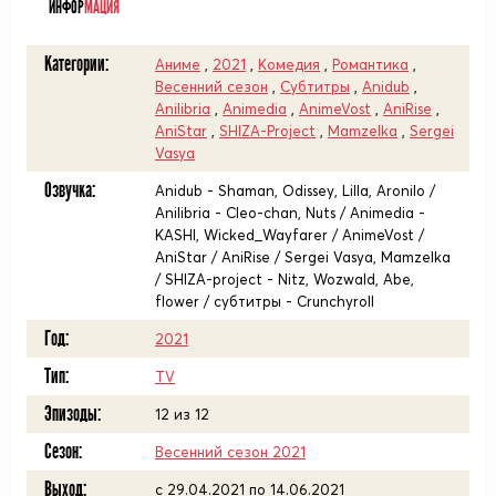
ИНФОР
МАЦИЯ
Категории:
Аниме
,
2021
,
Комедия
,
Романтика
,
Весенний сезон
,
Субтитры
,
Anidub
,
Anilibria
,
Animedia
,
AnimeVost
,
AniRise
,
AniStar
,
SHIZA-Project
,
Mamzelka
,
Sergei
Vasya
Озвучка:
Anidub - Shaman, Odissey, Lilla, Aronilo /
Anilibria - Cleo-chan, Nuts / Animedia -
KASHI, Wicked_Wayfarer / AnimeVost /
AniStar / AniRise / Sergei Vasya, Mamzelka
/ SHIZA-project - Nitz, Wozwald, Abe,
flower / субтитры - Crunchyroll
Год:
2021
Тип:
TV
Эпизоды:
12 из 12
Сезон:
Весенний сезон 2021
Выход:
c 29.04.2021 по 14.06.2021