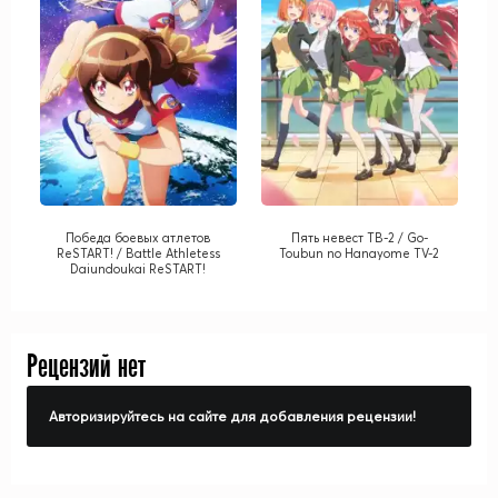
Победа боевых атлетов
Пять невест ТВ-2 / Go-
ReSTART! / Battle Athletess
Toubun no Hanayome TV-2
Daiundoukai ReSTART!
Рецензий нет
Авторизируйтесь на сайте для добавления рецензии!