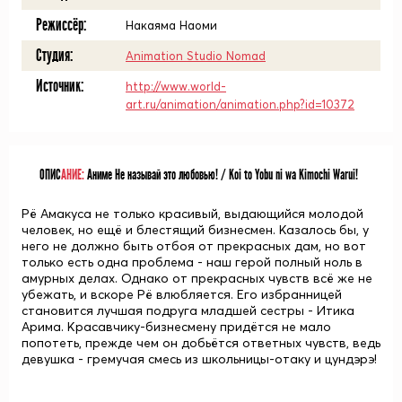
Режиссёр:
Накаяма Наоми
Студия:
Animation Studio Nomad
Источник:
http://www.world-
art.ru/animation/animation.php?id=10372
ОПИС
АНИЕ:
Аниме Не называй это любовью! / Koi to Yobu ni wa Kimochi Warui!
Рё Амакуса не только красивый, выдающийся молодой
человек, но ещё и блестящий бизнесмен. Казалось бы, у
него не должно быть отбоя от прекрасных дам, но вот
только есть одна проблема - наш герой полный ноль в
амурных делах. Однако от прекрасных чувств всё же не
убежать, и вскоре Рё влюбляется. Его избранницей
становится лучшая подруга младшей сестры - Итика
Арима. Красавчику-бизнесмену придётся не мало
попотеть, прежде чем он добьётся ответных чувств, ведь
девушка - гремучая смесь из школьницы-отаку и цундэрэ!