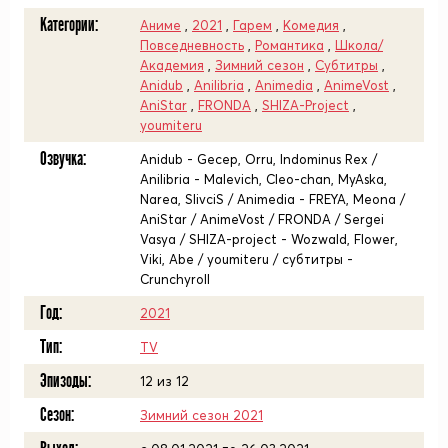
Категории:
Аниме
,
2021
,
Гарем
,
Комедия
,
Повседневность
,
Романтика
,
Школа/
Академия
,
Зимний сезон
,
Субтитры
,
Anidub
,
Anilibria
,
Animedia
,
AnimeVost
,
AniStar
,
FRONDA
,
SHIZA-Project
,
youmiteru
Озвучка:
Anidub - Gecep, Orru, Indominus Rex /
Anilibria - Malevich, Cleo-chan, MyAska,
Narea, SlivciS / Animedia - FREYA, Meona /
AniStar / AnimeVost / FRONDA / Sergei
Vasya / SHIZA-project - Wozwald, Flower,
Viki, Abe / youmiteru / субтитры -
Crunchyroll
Год:
2021
Тип:
TV
Эпизоды:
12 из 12
Сезон:
Зимний сезон 2021