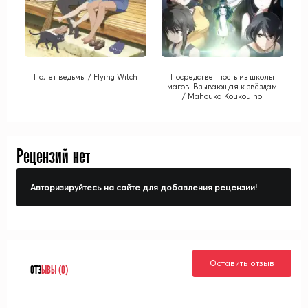
Полёт ведьмы / Flying Witch
Посредственность из школы
магов: Взывающая к звёздам
/ Mahouka Koukou no
Rettousei Movie: Hoshi wo
Yobu Shoujo
Рецензий нет
Авторизируйтесь на сайте для добавления рецензии!
Оставить отзыв
ОТЗ
ЫВЫ (0)