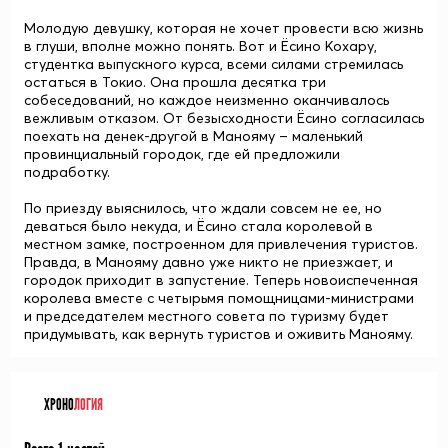
Молодую девушку, которая не хочет провести всю жизнь
в глуши, вполне можно понять. Вот и Ёсино Кохару,
студентка выпускного курса, всеми силами стремилась
остаться в Токио. Она прошла десятка три
собеседований, но каждое неизменно оканчивалось
вежливым отказом. От безысходности Ёсино согласилась
поехать на денек-другой в Манояму – маленький
провинциальный городок, где ей предложили
подработку.
По приезду выяснилось, что ждали совсем не ее, но
деваться было некуда, и Ёсино стала королевой в
местном замке, построенном для привлечения туристов.
Правда, в Манояму давно уже никто не приезжает, и
городок приходит в запустение. Теперь новоиспеченная
королева вместе с четырьмя помощницами-министрами
и председателем местного совета по туризму будет
придумывать, как вернуть туристов и оживить Манояму.
ХРОНО
ЛОГИЯ