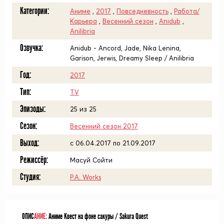
Категории:
Аниме
,
2017
,
Повседневность
,
Работа/
Карьера
,
Весенний сезон
,
Anidub
,
Anilibria
Озвучка:
Anidub - Ancord, Jade, Nika Lenina,
Garison, Jerwis, Dreamy Sleep / Anilibria
Год:
2017
Тип:
TV
Эпизоды:
25 из 25
Сезон:
Весенний сезон 2017
Выход:
c 06.04.2017 по 21.09.2017
Режиссёр:
Масуй Сойти
Студия:
P.A. Works
ОПИС
АНИЕ:
Аниме Квест на фоне сакуры / Sakura Quest