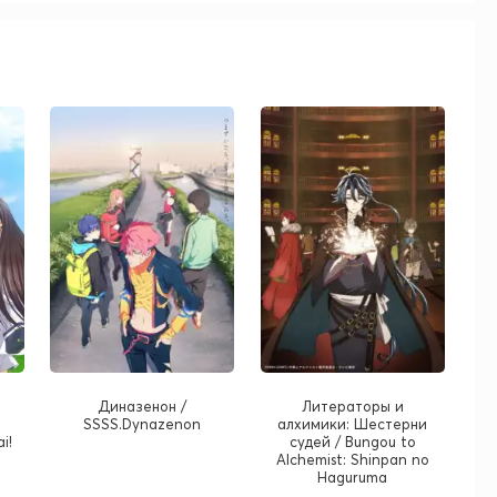
Диназенон /
Литераторы и
SSSS.Dynazenon
алхимики: Шестерни
i!
судей / Bungou to
Alchemist: Shinpan no
Haguruma