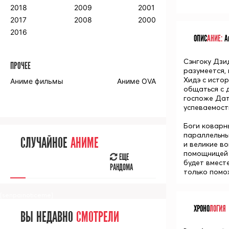
2018
2009
2001
2017
2008
2000
2016
ОПИС
АНИЕ:
Ан
Сэнгоку Дзи
ПРОЧЕЕ
разумеется, 
Хидэ с истор
Аниме фильмы
Аниме OVA
общаться с 
госпоже Дат
успеваемост
Боги коварны
параллельный
СЛУЧАЙНОЕ
АНИМЕ
и великие во
помощницей 
ЕЩЕ
будет вмест
РАНДОМА
только помо
[senpainoticeme]
ХРОНО
ЛОГИЯ
ВЫ НЕДАВНО
СМОТРЕЛИ