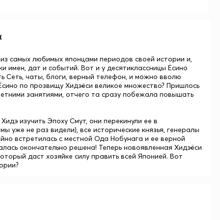
x
н из самых любимых японцами периодов своей истории и,
и имен, дат и событий. Вот и у десятиклассницы Ёсино
ть Сеть, чаты, блоги, верный телефон, и можно вволю
 Ёсино по прозвищу Хидэёси великое множество? Пришлось
летними занятиями, отчего та сразу побежала повышать
Хидэ изучить Эпоху Смут, они перекинули ее в
мы уже не раз видели), все исторические князья, генералы
чайно встретилась с местной Ода Нобунага и ее верной
алась окончательно решена! Теперь новоявленная Хидэёси
оторый даст хозяйке силу править всей Японией. Вот
ории?