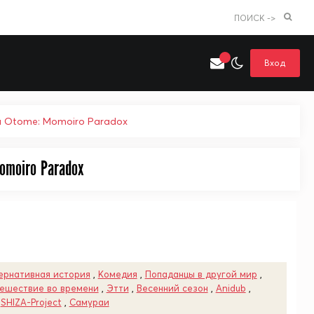
ПОИСК ->
Вход
u Otome: Momoiro Paradox
omoiro Paradox
Искать только в категории
я поиска
Аниме
Хентай
ернативная история
,
Комедия
,
Попаданцы в другой мир
,
ешествие во времени
,
Этти
,
Весенний сезон
,
Anidub
,
,
SHIZA-Project
,
Самураи