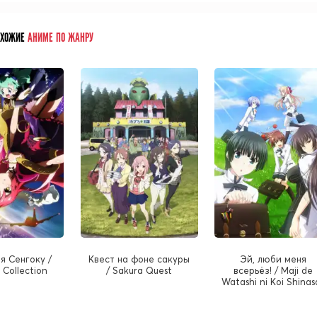
ОХОЖИЕ
АНИМЕ ПО ЖАНРУ
я Сенгоку /
Квест на фоне сакуры
Эй, люби меня
 Collection
/ Sakura Quest
всерьёз! / Maji de
Watashi ni Koi Shinasa