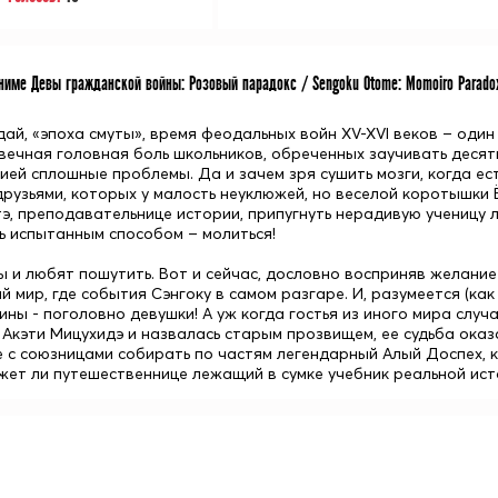
име Девы гражданской войны: Розовый парадокс / Sengoku Otome: Momoiro Parado
дай, «эпоха смуты», время феодальных войн XV-XVI веков – оди
вечная головная боль школьников, обреченных заучивать десятк
ией сплошные проблемы. Да и зачем зря сушить мозги, когда ес
друзьями, которых у малость неуклюжей, но веселой коротышки
э, преподавательнице истории, припугнуть нерадивую ученицу 
ь испытанным способом – молиться!
 и любят пошутить. Вот и сейчас, дословно восприняв желание 
 мир, где события Сэнгоку в самом разгаре. И, разумеется (как 
ины - поголовно девушки! А уж когда гостья из иного мира слу
Акэти Мицухидэ и назвалась старым прозвищем, ее судьба оказ
е с союзницами собирать по частям легендарный Алый Доспех, к
жет ли путешественнице лежащий в сумке учебник реальной ист