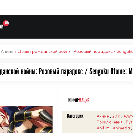
+1174
АЙ
»
Аниме
» Девы гражданской войны: Розовый парадокс / Sengok
данской войны: Розовый парадокс / Sengoku Otome: M
Выберите одну категорию дл
ᅠ
ИНФОР
МАЦИЯ
Категории:
Аниме
,
2011
,
Альт
Приключения
,
Пут
Anifilm
,
Animedia