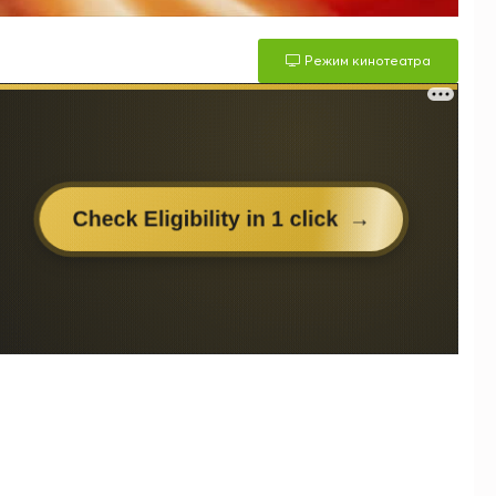
Режим кинотеатра
м