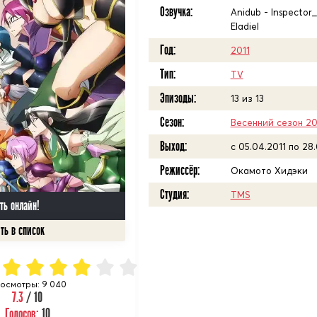
Озвучка:
Anidub - Inspector_
Eladiel
Год:
2011
Тип:
TV
Эпизоды:
13 из 13
Сезон:
Весенний сезон 20
Выход:
c 05.04.2011 по 28.
Режиссёр:
Окамото Хидэки
Студия:
TMS
ть онлайн!
осмотры: 9 040
7.3
/ 10
Голосов:
10