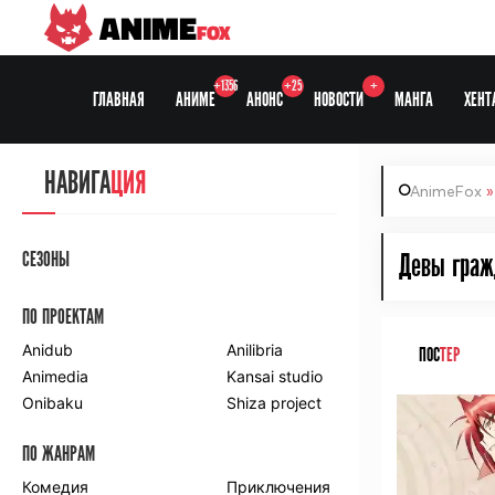
ANIME
FOX
+1356
+25
+
ГЛАВНАЯ
АНИМЕ
АНОНС
НОВОСТИ
МАНГА
ХЕНТ
НАВИГА
ЦИЯ
AnimeFox
СЕЗОНЫ
Девы граж
ПО ПРОЕКТАМ
Anidub
Anilibria
ПОС
ТЕР
Animedia
Kansai studio
Onibaku
Shiza project
ПО ЖАНРАМ
Комедия
Приключения