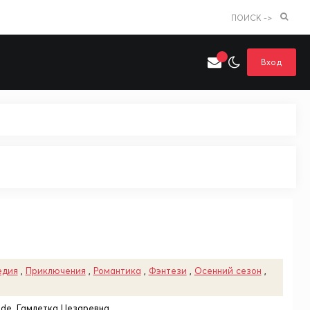
ПОИСК ->
Вход
Искать только в категории
я поиска
Аниме
Хентай
едия
,
Приключения
,
Романтика
,
Фэнтези
,
Осенний сезон
,
Jade, Гамлетка Цезаревна