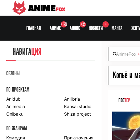
ANIME
FOX
+1356
+25
+
ГЛАВНАЯ
АНИМЕ
АНОНС
НОВОСТИ
МАНГА
ХЕНТ
НАВИГА
ЦИЯ
AnimeFox
СЕЗОНЫ
Копьё и м
ПО ПРОЕКТАМ
Anidub
Anilibria
ПОС
ТЕР
Animedia
Kansai studio
Onibaku
Shiza project
ПО ЖАНРАМ
Комедия
Приключения