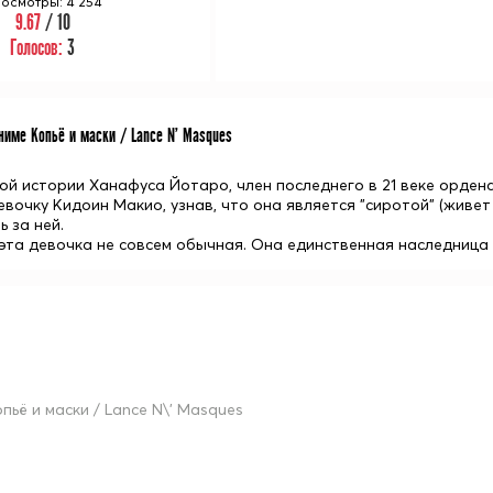
осмотры: 4 254
9.67
/ 10
Голосов:
3
име Копьё и маски / Lance N' Masques
ой истории Ханафуса Йотаро, член последнего в 21 веке орде
вочку Кидоин Макио, узнав, что она является "сиротой" (живет
 за ней.
 эта девочка не совсем обычная. Она единственная наследница
опьё и маски / Lance N\' Masques