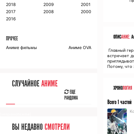
Пр
2018
2009
2001
2017
2008
2000
2016
ОПИС
АНИЕ:
Ан
ПРОЧЕЕ
Аниме фильмы
Аниме OVA
Главный гер
встречает де
приглядывать
Потому, что
СЛУЧАЙНОЕ
АНИМЕ
ХРОНО
ЛОГИЯ
ЕЩЕ
РАНДОМА
Всего 1 частей
К
[senpainoticeme]
ВЫ НЕДАВНО
СМОТРЕЛИ