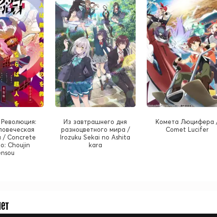
 Революция:
Из завтрашнего дня
Комета Люцифера 
ловеческая
разноцветного мира /
Comet Lucifer
 / Concrete
Irozuku Sekai no Ashita
io: Choujin
kara
nsou
нет