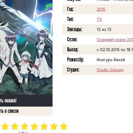
Год:
2015
Тип:
TV
Эпизоды:
12 из 12
Сезон:
Осенний сезон 20
Выход:
c 02.10.2015 по 18.
Режиссёр:
Исигуро Кёхэй
Студия:
Studio Gokumi
ть онлайн!