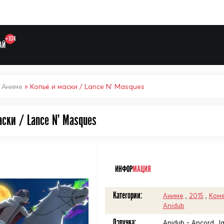
+1174
АЙ
»
Аниме
» Копьё и маски / Lance N' Masques
аски / Lance N' Masques
Выберите одну категорию дл
ᅠ
ИНФОР
МАЦИЯ
Категории:
Аниме
,
2015
,
Ком
Anidub
Озвучка:
Anidub - Ancord, 