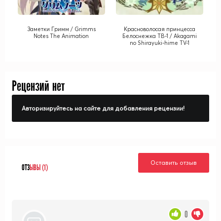
Заметки Гримм / Grimms
Красноволосая принцесса
Notes The Animation
Белоснежка ТВ-1 / Akagami
no Shirayuki-hime TV-1
Рецензий нет
Авторизируйтесь на сайте для добавления рецензии!
Оставить отзыв
ОТЗ
ЫВЫ (1)
0