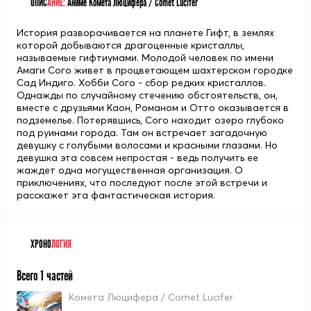
ОПИС
АНИЕ:
Аниме Комета Люцифера / Comet Lucifer
История разворачивается на планете Гифт, в землях
которой добываются драгоценные кристаллы,
называемые гифтиумами. Молодой человек по имени
Амаги Сого живет в процветающем шахтерском городке
Сад Индиго. Хобби Сого - сбор редких кристаллов.
Однажды по случайному стечению обстоятельств, он,
вместе с друзьями Каон, Романом и Отто оказывается в
подземелье. Потерявшись, Сого находит озеро глубоко
под руинами города. Там он встречает загадочную
девушку с голубыми волосами и красными глазами. Но
девушка эта совсем непростая - ведь получить ее
жаждет одна могущественная организация. О
приключениях, что последуют после этой встречи и
расскажет эта фантастическая история.
ХРОНО
ЛОГИЯ
Всего 1 частей
Комета Люцифера / Comet Lucifer