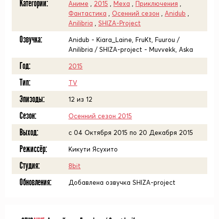
Категории:
Аниме
,
2015
,
Меха
,
Приключения
,
Фантастика
,
Осенний сезон
,
Anidub
,
Anilibria
,
SHIZA-Project
Озвучка:
Anidub - Kiara_Laine, FruKt, Fuurou /
Anilibria / SHIZA-project - Muvvekk, Aska
Год:
2015
Тип:
TV
Эпизоды:
12 из 12
Сезон:
Осенний сезон 2015
Выход:
с 04 Октября 2015 по 20 Декабря 2015
Режиссёр:
Кикути Ясухито
Студия:
8bit
Обновления:
Добавлена озвучка SHIZA-project