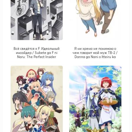
Всё сведётся к F: Идеальный
Я ни хрена не понимаю о
инсайдер / Subete ga F ni
чем говорит мой муж ТВ-2 /
Naru: The Perfect Insider
Danna ga Nani o Itteiru ka
Wakaranai Ken TV-2