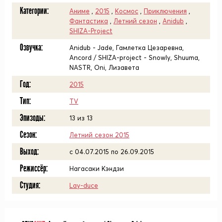
Категории:
Аниме
,
2015
,
Космос
,
Приключения
,
Фантастика
,
Летний сезон
,
Anidub
,
SHIZA-Project
Озвучка:
Anidub - Jade, Гамлетка Цезаревна,
Ancord / SHIZA-project - Snowly, Shuuma,
NASTR, Oni, Лизавета
Год:
2015
Тип:
TV
Эпизоды:
13 из 13
Сезон:
Летний сезон 2015
Выход:
c 04.07.2015 по 26.09.2015
Режиссёр:
Нагасаки Кэндзи
Студия:
Lay-duce