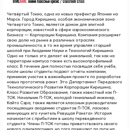
ОПИС
АНИЕ:
Аниме Классный кризис / Classroom Crisis
Четвёртый Токио, одна из новых префектур Японии на
Марсе. Город Киришина, особая экономическая зона
Четвертого Токио, является домом для элитной
корпорации, известной в сфере аэрокосмического
бизнеса — Корпорации Киришина. Компания расширяет
свою долю на рынке в различных отраслях
промышленности, в то же время управляя старшей
школой при Академии Науки и Технологий Киришина.
Одно не только это делает её уникальной, так как на
территории кампуса также есть высокопрофильный
класс. В течение дня полностью посвящая себя учёбе,
после школы студенты подают отчёты компании,
принимая участие в важнейшем проекте по разработке
новых прототипов ракет. Это Департамент Передового
Технологического Развития Корпорации Киришина,
Класс Развития Образования, также известный как П-
ТОК. Начальник П-ТОК, молодой гениальный инженер,
Кайто Сэра, также является классным руководителем
посещающих академию студентов П-ТОК, ласково
именующих его «учитель Ревущая Ракета». История
начинается с прибытием в школу переведённого
студента. Члены П-ТОК готовы приветствовать своего
нового одноклассника, но того похищают по пути на