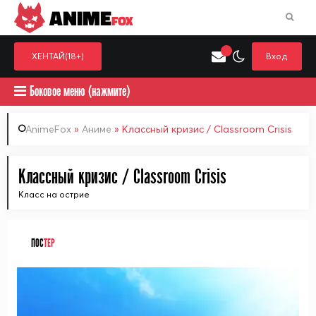
ANIME
FOX
ХЕНТАЙ(18+)
Вход
Боковое меню (нажмите)
AnimeFox
»
Аниме
» Классный кризис / Classroom Crisis
Искать только в категор
Классный кризис / Classroom Crisis
Выберите одну категорию для поиска
Аниме
Хент
Класс на острие
ПОС
ТЕР