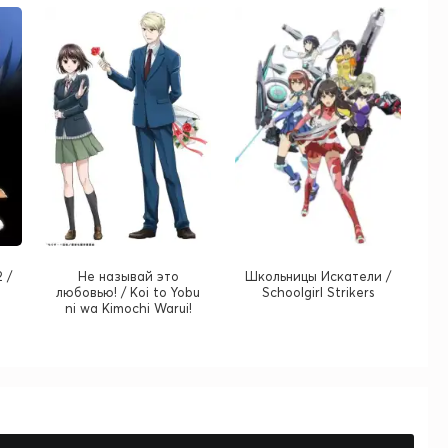
 /
Не называй это
Школьницы Искатели /
любовью! / Koi to Yobu
Schoolgirl Strikers
ni wa Kimochi Warui!