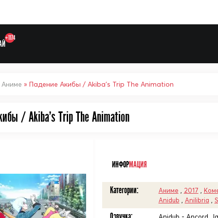
+1174
АЙ
»
Аниме
» Падение Акибы / Akiba's Trip The Animation
ибы / Akiba's Trip The Animation
Выберите одну категорию дл
ᅠ
ИНФОР
МАЦИЯ
Категории:
Аниме
,
2017
,
Ком
Anidub
,
Anilibria
,
S
Озвучка:
Anidub - Ancord, Jad