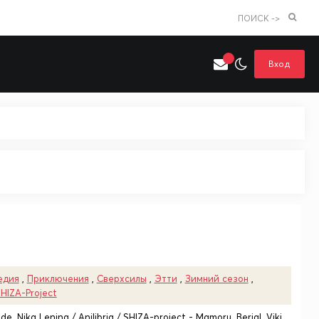
ПОИСК ->
Вход
Искать только в категории
я поиска
Аниме
Хентай
едия
,
Приключения
,
Сверхсилы
,
Этти
,
Зимний сезон
,
HIZA-Project
e, Nika Lenina / Anilibria / SHIZA-project - Mamoru, Berial, Viki