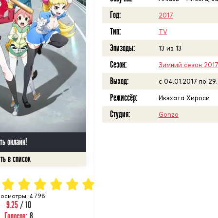
Год:
2017
Тип:
TV
Эпизоды:
13 из 13
Сезон:
Зимний сезон 201
Выход:
c 04.01.2017 по 29
Режиссёр:
Икэхата Хироси
Студия:
Gonzo
ть онлайн!
осмотры: 4 798
9.25
/ 10
Голосов:
8