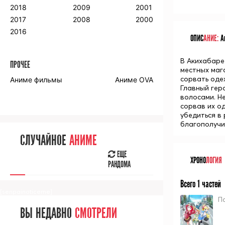
2018
2009
2001
2017
2008
2000
2016
ОПИС
АНИЕ:
Ан
В Акихабаре
ПРОЧЕЕ
местных маг
сорвать оде
Аниме фильмы
Аниме OVA
Главный гер
волосами. Н
сорвав их о
убедиться в
благополучи
СЛУЧАЙНОЕ
АНИМЕ
ЕЩЕ
ХРОНО
ЛОГИЯ
РАНДОМА
Всего 1 частей
[senpainoticeme]
П
ВЫ НЕДАВНО
СМОТРЕЛИ