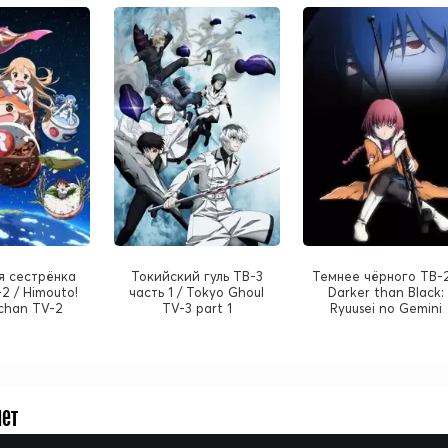
я сестрёнка
Токийский гуль ТВ-3
Темнее чёрного ТВ-2
2 / Himouto!
часть 1 / Tokyo Ghoul
Darker than Black:
chan TV-2
TV-3 part 1
Ryuusei no Gemini
нет