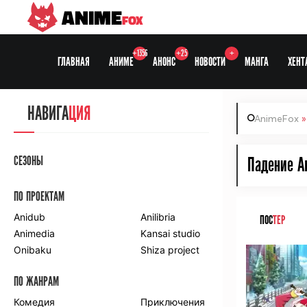
ANIME
FOX
+1356
+25
+
ГЛАВНАЯ
АНИМЕ
АНОНС
НОВОСТИ
МАНГА
ХЕНТ
НАВИГА
ЦИЯ
AnimeFox
СЕЗОНЫ
Падение Ак
ПО ПРОЕКТАМ
Anidub
Anilibria
ПОС
ТЕР
Animedia
Kansai studio
Onibaku
Shiza project
ПО ЖАНРАМ
Комедия
Приключения