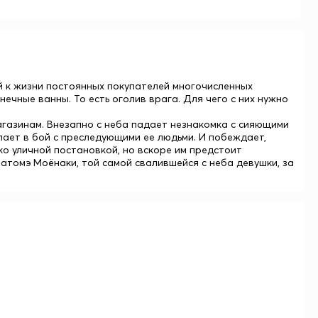
й к жизни постоянных покупателей многочисленных
ечные ванны. То есть оголив врага. Для чего с них нужно
агазинам. Внезапно с неба падает незнакомка с сияющими
упает в бой с преследующими ее людьми. И побеждает,
ко уличной постановкой, но вскоре им предстоит
атомэ Моёнаки, той самой свалившейся с неба девушки, за