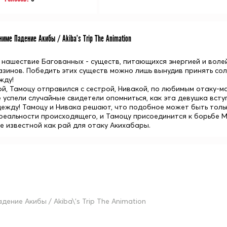
име Падение Акибы / Akiba's Trip The Animation
 нашествие Багованных - существ, питающихся энергией и воле
азинов. Победить этих существ можно лишь вынудив принять солн
жду!
ой, Тамоцу отправился с сестрой, Нивакой, по любимым отаку-м
е успели случайные свидетели опомниться, как эта девушка вст
дежду! Тамоцу и Нивака решают, что подобное может быть толь
 реальности происходящего, и Тамоцу присоединится к борьбе М
е известной как рай для отаку Акихабары.
адение Акибы / Akiba\'s Trip The Animation