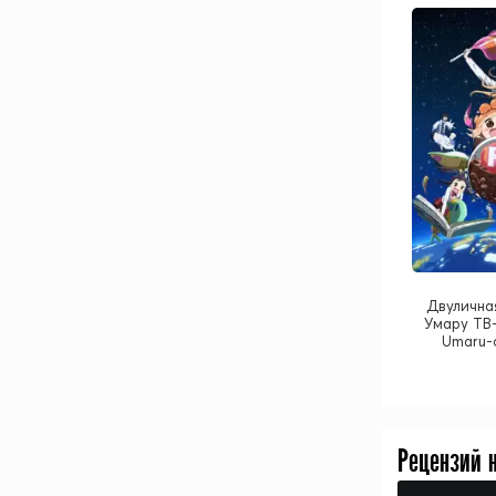
Двулична
Умару ТВ-
Umaru-
Рецензий 