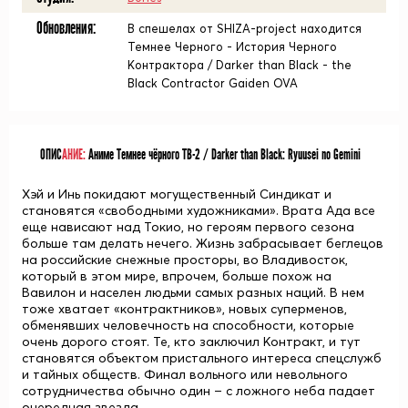
Обновления:
В спешелах от SHIZA-project находится
Темнее Черного - История Черного
Контрактора / Darker than Black - the
Black Contractor Gaiden OVA
ОПИС
АНИЕ:
Аниме Темнее чёрного ТВ-2 / Darker than Black: Ryuusei no Gemini
Хэй и Инь покидают могущественный Синдикат и
становятся «свободными художниками». Врата Ада все
еще нависают над Токио, но героям первого сезона
больше там делать нечего. Жизнь забрасывает беглецов
на российские снежные просторы, во Владивосток,
который в этом мире, впрочем, больше похож на
Вавилон и населен людьми самых разных наций. В нем
тоже хватает «контрактников», новых суперменов,
обменявших человечность на способности, которые
очень дорого стоят. Те, кто заключил Контракт, и тут
становятся объектом пристального интереса спецслужб
и тайных обществ. Финал вольного или невольного
сотрудничества обычно один – с ложного неба падает
очередная звезда…