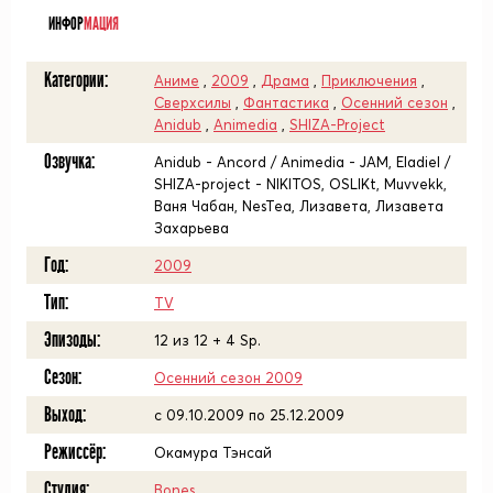
ИНФОР
МАЦИЯ
Категории:
Аниме
,
2009
,
Драма
,
Приключения
,
Сверхсилы
,
Фантастика
,
Осенний сезон
,
Anidub
,
Animedia
,
SHIZA-Project
Озвучка:
Anidub - Ancord / Animedia - JAM, Eladiel /
SHIZA-project - NIKITOS, OSLIKt, Muvvekk,
Ваня Чабан, NesTea, Лизавета, Лизавета
Захарьева
Год:
2009
Тип:
TV
Эпизоды:
12 из 12 + 4 Sp.
Сезон:
Осенний сезон 2009
Выход:
c 09.10.2009 по 25.12.2009
Режиссёр:
Окамура Тэнсай
Студия:
Bones