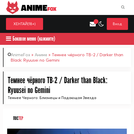
ANIME
FOX
ХЕНТАЙ(18+)
Вход
Боковое меню (нажмите)
AnimeFox
»
Аниме
» Темнее чёрного ТВ-2 / Darker than
Black: Ryuusei no Gemini
Искать только в категор
Выберите одну категорию для поиска
Аниме
Хент
Темнее чёрного ТВ-2 / Darker than Black:
Ryuusei no Gemini
Темнее Черного: Близнецы и Падающая Звезда
ПОС
ТЕР