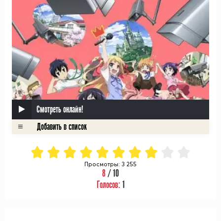
Смотреть онлайн!
Просмотры: 3 255
8
/ 10
Голосов:
1
ᅠ