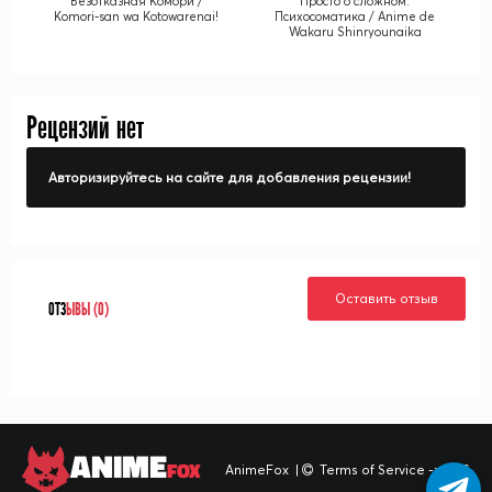
Безотказная Комори /
Просто о сложном:
Komori-san wa Kotowarenai!
Психосоматика / Anime de
Wakaru Shinryounaika
Рецензий нет
Авторизируйтесь на сайте для добавления рецензии!
Оставить отзыв
ОТЗ
ЫВЫ (0)
ANIME
FOX
AnimeFox
|
Terms of Service -> TOS