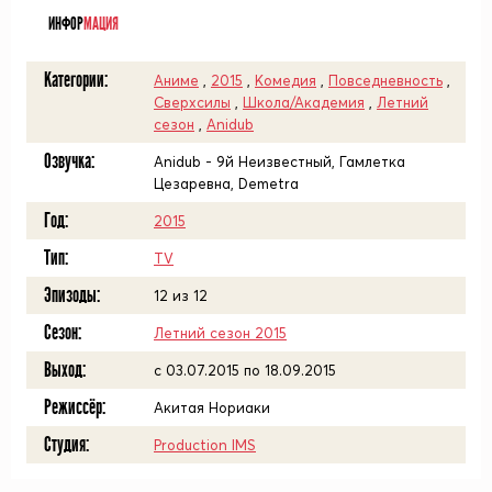
ИНФОР
МАЦИЯ
Категории:
Аниме
,
2015
,
Комедия
,
Повседневность
,
Сверхсилы
,
Школа/Академия
,
Летний
сезон
,
Anidub
Озвучка:
Anidub - 9й Неизвестный, Гамлетка
Цезаревна, Demetra
Год:
2015
Тип:
TV
Эпизоды:
12 из 12
Сезон:
Летний сезон 2015
Выход:
c 03.07.2015 по 18.09.2015
Режиссёр:
Акитая Нориаки
Студия:
Production IMS