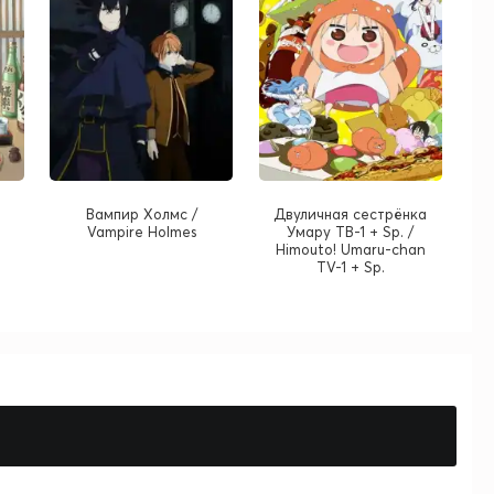
Вампир Холмс /
Двуличная сестрёнка
Vampire Holmes
Умару ТВ-1 + Sp. /
Himouto! Umaru-chan
TV-1 + Sp.