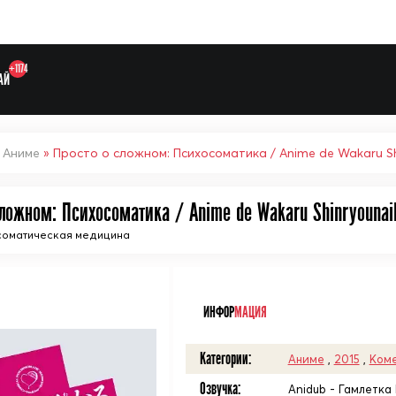
+1174
АЙ
»
Аниме
» Просто о сложном: Психосоматика / Anime de Wakaru Sh
сложном: Психосоматика / Anime de Wakaru Shinryounai
Выберите одну категорию дл
соматическая медицина
ᅠ
ИНФОР
МАЦИЯ
Категории:
Аниме
,
2015
,
Ком
Озвучка:
Anidub - Гамлетка 