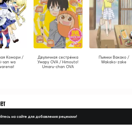
ая Комори /
Двуличная сестрёнка
Пьянки Вакако /
i-san wa
Умару OVA / Himouto!
Wakako-zake
arenai!
Umaru-chan OVA
нет
йтесь на сайте для добавления рецензии!