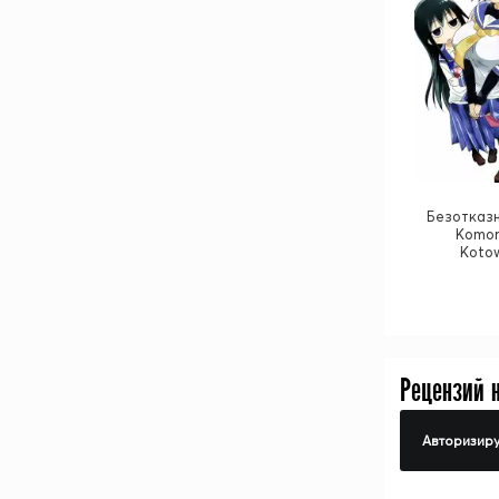
Безотказн
Komor
Kotow
Рецензий 
Авторизиру