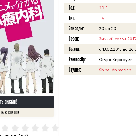
Год:
2015
Тип:
TV
Эпизоды:
20 из 20
Сезон:
Зимний сезон 2015
Выход:
c 13.02.2015 по 26.
Режиссёр:
Огура Хирофуми
Студия:
Shinei Animation
ть онлайн!
осмотры: 2 689