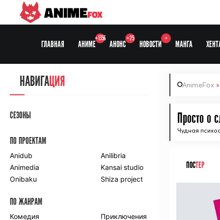
ANIME
FOX
+1356
+25
+
ГЛАВНАЯ
АНИМЕ
АНОНС
НОВОСТИ
МАНГА
ХЕНТ
НАВИГА
ЦИЯ
AnimeFox
СЕЗОНЫ
Просто о 
Чудная психо
ПО ПРОЕКТАМ
Anidub
Anilibria
ПОС
ТЕР
Animedia
Kansai studio
Onibaku
Shiza project
ПО ЖАНРАМ
Комедия
Приключения