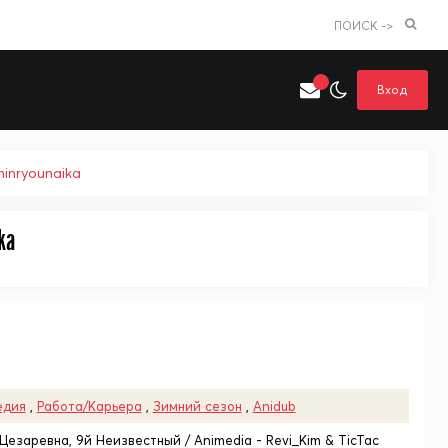
ПОИСК ->
Вход
inryounaika
Искать только в категории
ka
я поиска
Аниме
Хентай
едия
,
Работа/Карьера
,
Зимний сезон
,
Anidub
Цезаревна, 9й Неизвестный / Animedia - Revi_Kim & TicTac