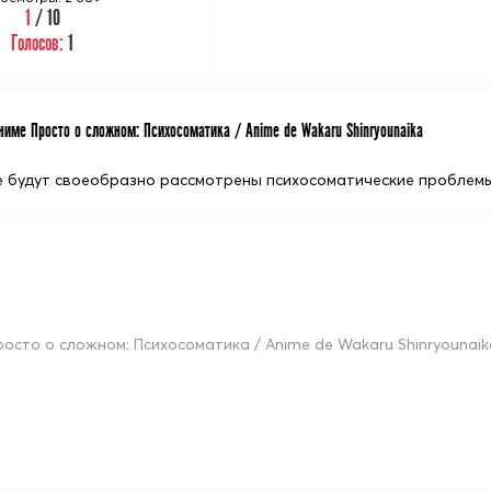
1
/ 10
Голосов:
1
име Просто о сложном: Психосоматика / Anime de Wakaru Shinryounaika
е будут своеобразно рассмотрены психосоматические проблемы.
росто о сложном: Психосоматика / Anime de Wakaru Shinryounaik