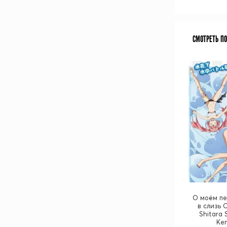
СМОТРЕТЬ П
О моём п
в слизь 
Shitara 
Ke