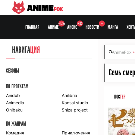
ANIME
FOX
+1356
+25
+
ГЛАВНАЯ
АНИМЕ
АНОНС
НОВОСТИ
МАНГА
ХЕНТ
НАВИГА
ЦИЯ
AnimeFox
СЕЗОНЫ
Семь смерт
ПО ПРОЕКТАМ
Anidub
Anilibria
ПОС
ТЕР
Animedia
Kansai studio
Onibaku
Shiza project
ПО ЖАНРАМ
Комедия
Приключения