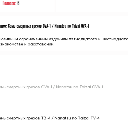
Голосов:
6
име Семь смертных грехов OVA-1 / Nanatsu no Taizai OVA-1
клюзивным ограниченным изданиям пятнадцатого и шестнадцато
 знакомстве и расставании.
емь смертных грехов OVA-1 / Nanatsu no Taizai OVA-1
емь смертных грехов ТВ-4 / Nanatsu no Taizai TV-4