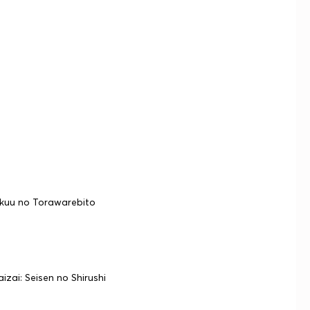
nkuu no Torawarebito
ai: Seisen no Shirushi