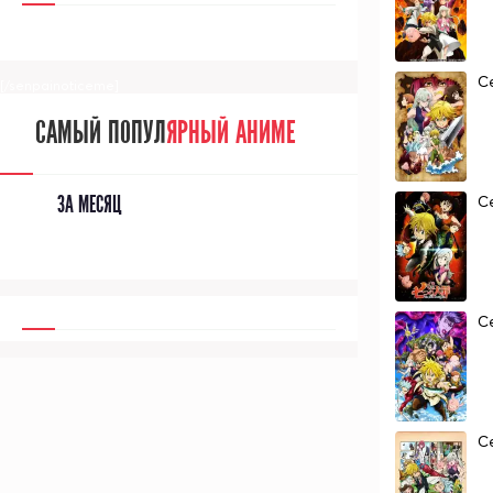
С
[/senpainoticeme]
САМЫЙ ПОПУЛ
ЯРНЫЙ АНИМЕ
ЗА МЕСЯЦ
С
С
С