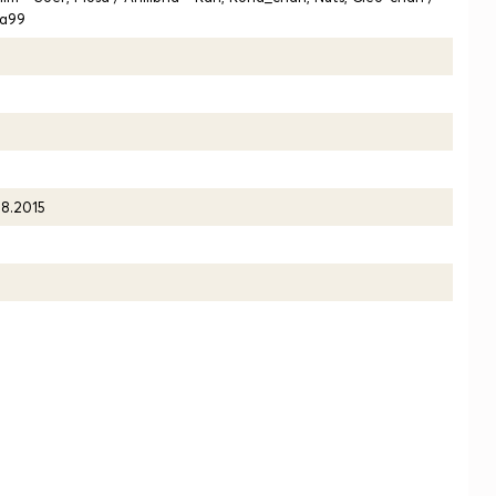
na99
08.2015