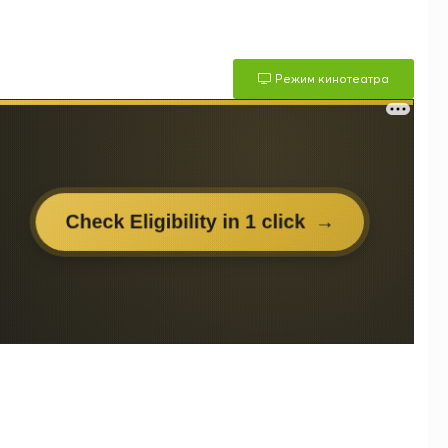
Режим кинотеатра
м