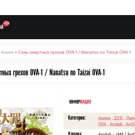
+1174
АЙ
»
Аниме
» Семь смертных грехов OVA-1 / Nanatsu no Taizai OVA-1
ных грехов OVA-1 / Nanatsu no Taizai OVA-1
Выберите одну категорию дл
ᅠ
ИНФОР
МАЦИЯ
Категории:
Аниме
,
2015
,
Дем
OVA
,
Anidub
,
Anif
Озвучка:
Anidub - JAM / Anifi