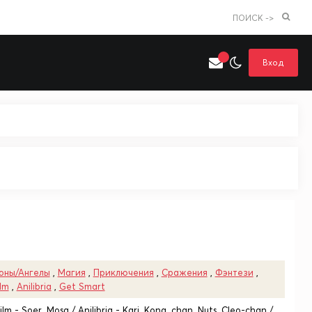
ПОИСК ->
Вход
Искать только в категории
я поиска
Аниме
Хентай
оны/Ангелы
,
Магия
,
Приключения
,
Сражения
,
Фэнтези
,
ilm
,
Anilibria
,
Get Smart
lm - Soer, Mosa / Anilibria - Kari, Kona_chan, Nuts, Cleo-chan /