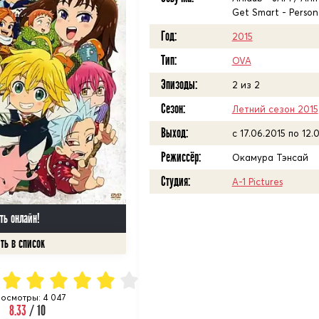
Get Smart - Perso
Год:
2015
Тип:
OVA
Эпизоды:
2 из 2
Сезон:
Летний сезон 2015
Выход:
c 17.06.2015 по 12.
Режиссёр:
Окамура Тэнсай
Студия:
A-1 Pictures
ть онлайн!
осмотры: 4 047
8.33
/ 10