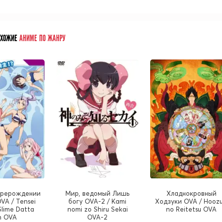
ОХОЖИЕ
АНИМЕ ПО ЖАНРУ
ерерождении
Мир, ведомый Лишь
Хладнокровный
OVA / Tensei
богу OVA-2 / Kami
Ходзуки OVA / Hoozu
Slime Datta
nomi zo Shiru Sekai
no Reitetsu OVA
n OVA
OVA-2