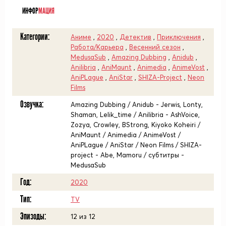
ИНФОР
МАЦИЯ
Категории:
Аниме
,
2020
,
Детектив
,
Приключения
,
Работа/Карьера
,
Весенний сезон
,
MedusaSub
,
Amazing Dubbing
,
Anidub
,
Anilibria
,
AniMaunt
,
Animedia
,
AnimeVost
,
AniPLague
,
AniStar
,
SHIZA-Project
,
Neon
Films
Озвучка:
Amazing Dubbing / Anidub - Jerwis, Lonty,
Shaman, Lelik_time / Anilibria - AshVoice,
Zozya, Crowley, BStrong, Kiyoko Koheiri /
AniMaunt / Animedia / AnimeVost /
AniPLague / AniStar / Neon Films / SHIZA-
project - Abe, Mamoru / субтитры -
MedusaSub
Год:
2020
Тип:
TV
Эпизоды:
12 из 12