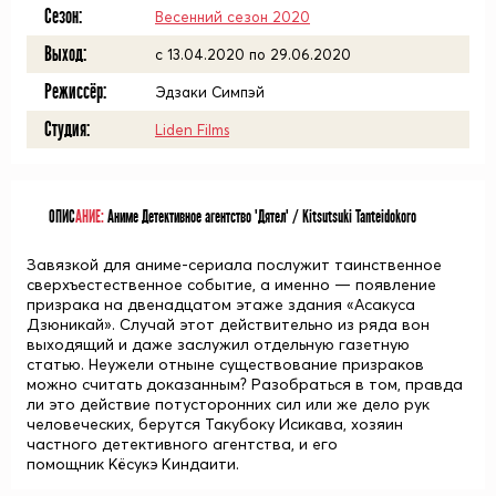
Сезон:
Весенний сезон 2020
Выход:
c 13.04.2020 по 29.06.2020
Режиссёр:
Эдзаки Симпэй
Студия:
Liden Films
ОПИС
АНИЕ:
Аниме Детективное агентство "Дятел" / Kitsutsuki Tanteidokoro
Завязкой для аниме-сериала послужит таинственное
сверхъестественное событие, а именно — появление
призрака на двенадцатом этаже здания «Асакуса
Дзюникай». Случай этот действительно из ряда вон
выходящий и даже заслужил отдельную газетную
статью. Неужели отныне существование призраков
можно считать доказанным? Разобраться в том, правда
ли это действие потусторонних сил или же дело рук
человеческих, берутся Такубоку Исикава, хозяин
частного детективного агентства, и его
помощник Кёсукэ Киндаити.