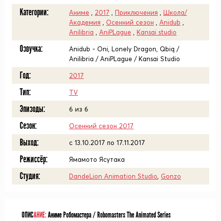
Категории:
Аниме
,
2017
,
Приключения
,
Школа/
Академия
,
Осенний сезон
,
Anidub
,
Anilibria
,
AniPLague
,
Kansai studio
Озвучка:
Anidub - Oni, Lonely Dragon, Qbiq /
Anilibria / AniPLague / Kansai Studio
Год:
2017
Тип:
TV
Эпизоды:
6 из 6
Сезон:
Осенний сезон 2017
Выход:
c 13.10.2017 по 17.11.2017
Режиссёр:
Ямамото Ясутака
Студия:
DandeLion Animation Studio
,
Gonzo
ОПИС
АНИЕ:
Аниме Робомастера / Robomasters The Animated Series