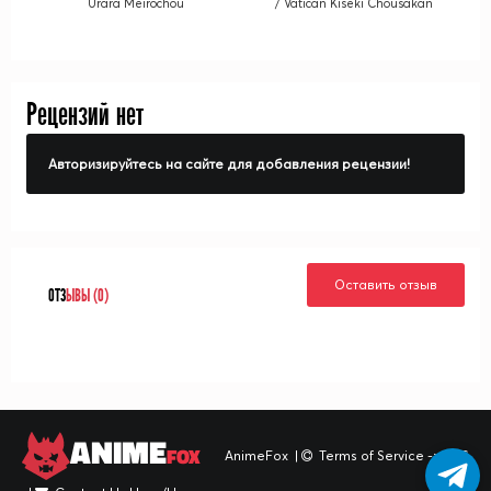
Urara Meirochou
/ Vatican Kiseki Chousakan
Рецензий нет
Авторизируйтесь на сайте для добавления рецензии!
Оставить отзыв
ОТЗ
ЫВЫ (0)
ANIME
FOX
AnimeFox
|
Terms of Service -> TOS