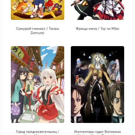
Самурай-гимнаст / Taisou
Жрицы меча / Toji no Miko
Zamurai
Город предсказательниц /
Инспекторы чудес Ватикана