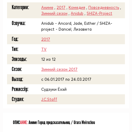
Категории:
Аниме
,
2017
,
Комедия
,
Повседневность
,
Зимний сезон
,
Anidub
,
SHIZA-Project
Озвучка:
Anidub - Ancord, Jade, Esther / SHIZA-
project - Dancel, Лизавета
Год:
2017
Тип:
TV
Эпизоды:
12 из 12
Сезон:
Зимний сезон 2017
Выход:
c 06.01.2017 по 24.03.2017
Режиссёр:
Судзуки Ёхэй
Студия:
J.C.Staff
ОПИС
АНИЕ:
Аниме Город предсказательниц / Urara Meirochou