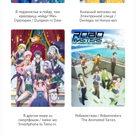
В подземелье я пойду, там
Книжный магазин на
красавицу найду! Меч
Электронной улице /
Оратории / Dungeon ni Deai
Denkigai no Honya-san
o Motomeru no wa Machigatte
Iru Darouka Gaiden: Sword
Oratoria
В другом мире со
Робомастера / Robomasters
смартфоном / Isekai wa
The Animated Series
Smartphone to Tomo ni.