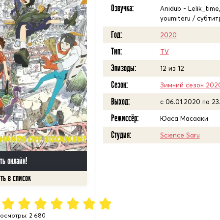
Озвучка:
Anidub - Lelik_tim
youmiteru / субти
Год:
2020
Тип:
TV
Эпизоды:
12 из 12
Сезон:
Зимний сезон 202
Выход:
c 06.01.2020 по 23
Режиссёр:
Юаса Масааки
Студия:
Science Saru
ть онлайн!
осмотры: 2 680