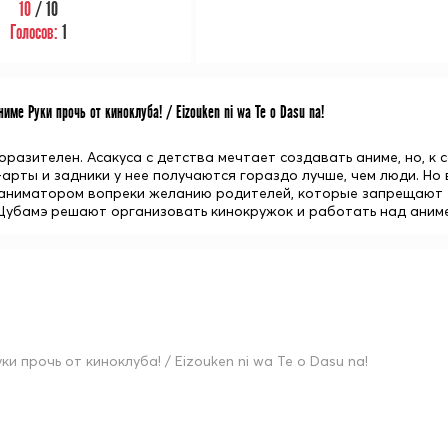
10
/ 10
Голосов:
1
име Руки прочь от киноклуба! / Eizouken ni wa Te o Dasu na!
разителен. Асакуса с детства мечтает создавать аниме, но, к 
-арты и задники у нее получаются гораздо лучше, чем люди. Но 
 аниматором вопреки желанию родителей, которые запрещают ей
Цубамэ решают организовать кинокружок и работать над аниме
ки прочь от киноклуба! / Eizouken ni wa Te o Dasu na!