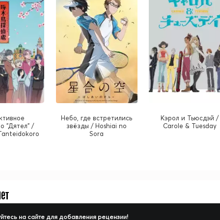
ктивное
Небо, где встретились
Кэрол и Тьюсдэй /
о "Дятел" /
звёзды / Hoshiai no
Carole & Tuesday
 Tanteidokoro
Sora
нет
йтесь на сайте для добавления рецензии!