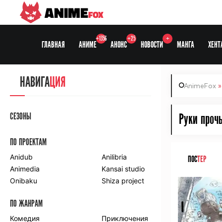
ANIME
FOX
+1356
+25
+
ГЛАВНАЯ
АНИМЕ
АНОНС
НОВОСТИ
МАНГА
ХЕНТ
НАВИГА
ЦИЯ
AnimeFox
СЕЗОНЫ
Руки прочь
ПО ПРОЕКТАМ
Anidub
Anilibria
ПОС
ТЕР
Animedia
Kansai studio
Onibaku
Shiza project
ПО ЖАНРАМ
Комедия
Приключения