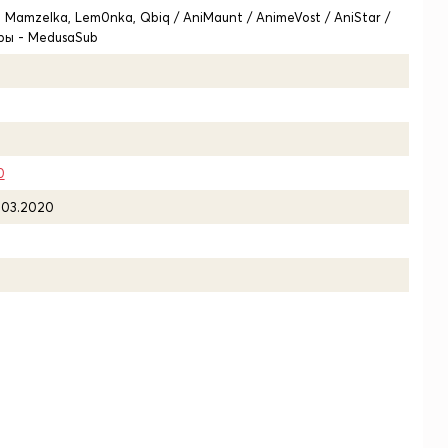
e, Mamzelka, Lem0nka, Qbiq / AniMaunt / AnimeVost / AniStar /
тры - MedusaSub
0
.03.2020