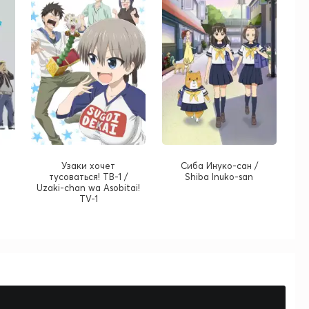
Узаки хочет
Сиба Инуко-сан /
тусоваться! ТВ-1 /
Shiba Inuko-san
Uzaki-chan wa Asobitai!
TV-1