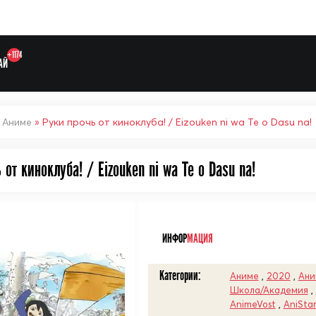
+1174
АЙ
»
Аниме
» Руки прочь от киноклуба! / Eizouken ni wa Te o Dasu na!
 от киноклуба! / Eizouken ni wa Te o Dasu na!
Выберите одну категорию дл
ᅠ
ИНФОР
МАЦИЯ
Категории:
Аниме
,
2020
,
Ани
Школа/Академия
,
AnimeVost
,
AniSta