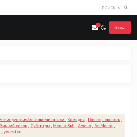
ПОИСК ->
Вход
Искать только в категории
я поиска
Аниме
Хентай
ме-индустрия/мангаки/писатели
,
Комедия
,
Повседневность
,
Зимний сезон
,
Субтитры
,
MedusaSub
,
Anidub
,
AniMaunt
,
r
,
youmiteru