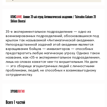
ОПИС
АНИЕ:
Аниме 35-ый отряд Антимагической академии / Taimadou Gakuen 35
Shiken Shoutai
35-е экспериментальное подразделение — одно из
военизированных подразделений, обосновавшихся под
крылом так называемой «Антимагической академии».
Непосредственной задачей этой академии является
взращивание бойцов — инквизиторов — способных
предотвратить любую магическую угрозу. Однако такое
название, как «35-е экспериментальное подразделение»,
лишь на словах кажется чем-то внушительным. На деле
— это сборище эгоцентричных людей с личностными
проблемами, людей, не способных к взаимовыгодному
сотрудничеству.
ХРОНО
ЛОГИЯ
Всего 1 частей