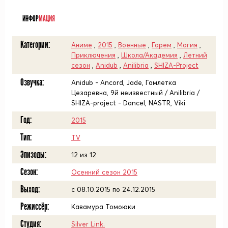
ᅠ
ИНФОР
МАЦИЯ
Категории:
Аниме
,
2015
,
Военные
,
Гарем
,
Магия
,
Приключения
,
Школа/Академия
,
Летний
сезон
,
Anidub
,
Anilibria
,
SHIZA-Project
Озвучка:
Anidub - Ancord, Jade, Гамлетка
Цезаревна, 9й неизвестный / Anilibria /
SHIZA-project - Dancel, NASTR, Viki
Год:
2015
Тип:
TV
Эпизоды:
12 из 12
Сезон:
Осенний сезон 2015
Выход:
c 08.10.2015 по 24.12.2015
Режиссёр:
Кавамура Томоюки
Студия:
Silver Link.