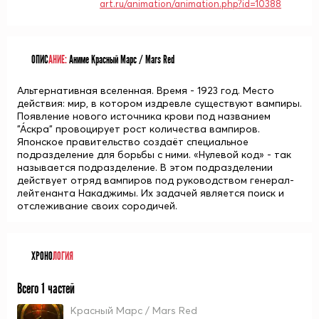
art.ru/animation/animation.php?id=10388
ОПИС
АНИЕ:
Аниме Красный Марс / Mars Red
Альтернативная вселенная. Время - 1923 год. Место
действия: мир, в котором издревле существуют вампиры.
Появление нового источника крови под названием
"А́скра" провоцирует рост количества вампиров.
Японское правительство создаёт специальное
подразделение для борьбы с ними. «Нулевой код» - так
называется подразделение. В этом подразделении
действует отряд вампиров под руководством генерал-
лейтенанта Накаджимы. Их задачей является поиск и
отслеживание своих сородичей.
ХРОНО
ЛОГИЯ
Всего 1 частей
Красный Марс / Mars Red