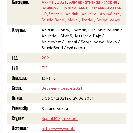
Категории:
Аниме
,
2021
,
Альтернативная история
,
Вампиры
,
Приключения
,
Весенний сезон
,
Субтитры
,
Anidub
,
Anilibria
,
AnimeVost
,
Studio Band
,
Aleko
,
Jisedai
,
Sergei Vasya
Озвучка:
Anidub - Lonty, Shaman, Lilla, Shinjiro-san /
Anilibria - SlivciS, JazzJack, Dejz /
AnimeVost / Jisedai / Sergei Vasya, Aleko /
StudioBand / субтитры
Год:
2021
Тип:
TV
Эпизоды:
13 из 13
Сезон:
Весенний сезон 2021
Выход:
c 06.04.2021 по 29.06.2021
Режиссёр:
Хатано Кохэй
Студия:
Signal MD
,
Tri-Slash
Источник:
http://www.world-