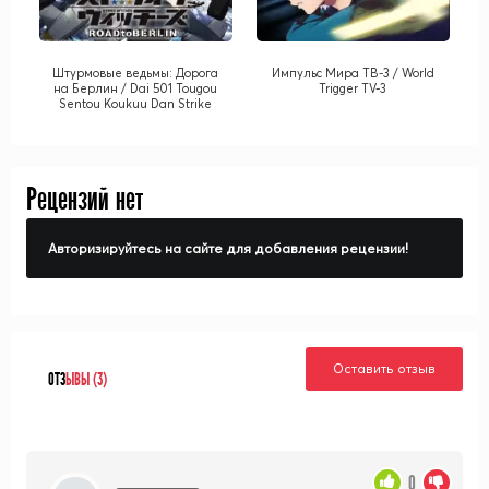
Штурмовые ведьмы: Дорога
Импульс Мира ТВ-3 / World
на Берлин / Dai 501 Tougou
Trigger TV-3
Sentou Koukuu Dan Strike
Witches: Road to Berlin
Рецензий нет
Авторизируйтесь на сайте для добавления рецензии!
Оставить отзыв
ОТЗ
ЫВЫ (3)
0