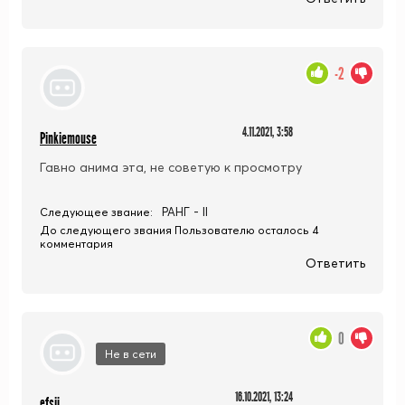
-2
4.11.2021, 3:58
Pinkiemouse
Гавно анима эта, не советую к просмотру
РАНГ - II
Следующее звание:
До следующего звания Пользователю осталось 4
комментария
Ответить
0
Не в сети
16.10.2021, 13:24
efsij