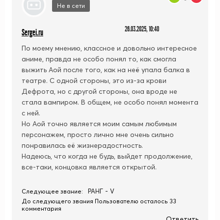
Не в сети
26.03.2025, 10:40
Sergei.ru
По моему мнению, классное и довольно интересное
аниме, правда не особо понял то, как смогла
выжить Аой после того, как на неё упала балка в
театре. С одной стороны, это из-за крови
Дефрота, но с другой стороны, она вроде не
стала вампиром. В общем, не особо понял момента
с ней.
Но Аой точно является моим самым любимым
персонажем, просто лично мне очень сильно
понравилась её жизнерадостность.
Надеюсь, что когда не будь, выйдет продолжение,
все-таки, концовка является открытой.
РАНГ - V
Следующее звание:
До следующего звания Пользователю осталось 33
комментария
Ответить