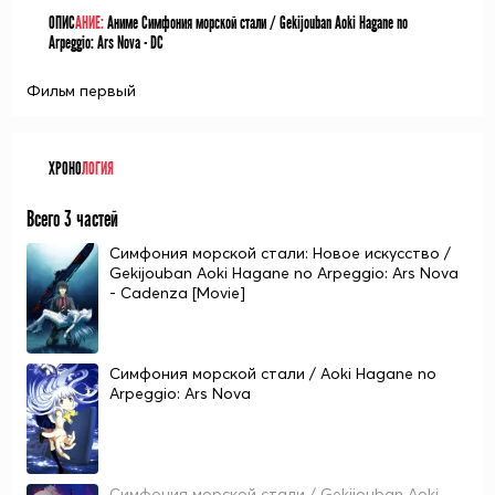
ОПИС
АНИЕ:
Аниме Симфония морской стали / Gekijouban Aoki Hagane no
Arpeggio: Ars Nova - DC
Фильм первый
ХРОНО
ЛОГИЯ
Всего 3 частей
Симфония морской стали: Новое искусство /
Gekijouban Aoki Hagane no Arpeggio: Ars Nova
- Cadenza [Movie]
Симфония морской стали / Aoki Hagane no
Arpeggio: Ars Nova
Симфония морской стали / Gekijouban Aoki