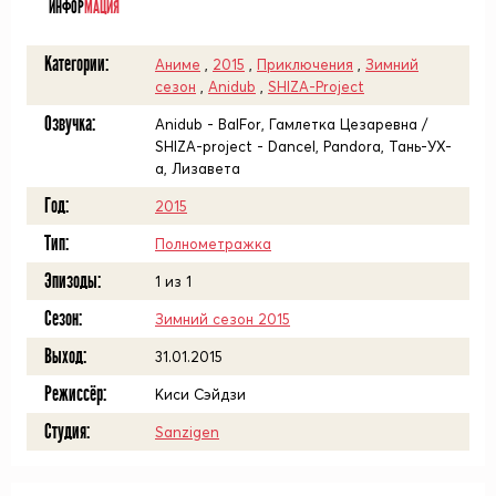
ИНФОР
МАЦИЯ
Категории:
Аниме
,
2015
,
Приключения
,
Зимний
сезон
,
Anidub
,
SHIZA-Project
Озвучка:
Anidub - BalFor, Гамлетка Цезаревна /
SHIZA-project - Dancel, Pandora, Тань-УХ-
а, Лизавета
Год:
2015
Тип:
Полнометражка
Эпизоды:
1 из 1
Сезон:
Зимний сезон 2015
Выход:
31.01.2015
Режиссёр:
Киси Сэйдзи
Студия:
Sanzigen