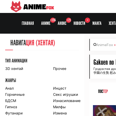
ANIME
FOX
+1356
+25
+
ГЛАВНАЯ
АНИМЕ
АНОНС
НОВОСТИ
МАНГА
ХЕНТ
НАВИГА
НАВИГА
ЦИЯ
ЦИЯ (ХЕНТАЯ)
AnimeFox
СЕЗОНЫ
ТИП АНИМАЦИИ
Gakuen no 
3D хентай
Прочее
Грудастая др
学園の生贄 慰
ПО ПРОЕКТАМ
ЖАНРЫ
Anidub
Anilibria
Animedia
Анал
Kansai studio
Инцест
ПОС
ТЕР
Onibaku
Горничные
Shiza project
Секс игрушки
БДСМ
Изнасилование
ᅠ
ПО ЖАНРАМ
Гипноз
Милфы
Футанари
Измена
Комедия
Приключения