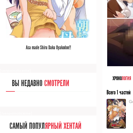
[/senpainoticeme]
САМЫЙ ПОПУЛ
ЯРНЫЙ АНИМЕ
Asa made Shiru Daku Oyakodon!!
ЗА МЕСЯЦ
[senpainoticeme]
ХРОНО
ЛОГИЯ
ВЫ НЕДАВНО
СМОТРЕЛИ
Всего 1 частей
G
[/senpainoticeme]
САМЫЙ ПОПУЛ
ЯРНЫЙ ХЕНТАЙ