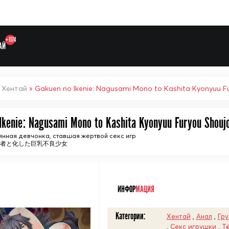
+1174
АЙ
»
Хентай
» Gakuen no Ikenie: Nagusami Mono to Kashita Kyonyuu F
Ikenie: Nagusami Mono to Kashita Kyonyuu Furyou Shouj
Выберите одну категорию дл
янная девчонка, ставшая жертвой секс игр
み者と化した巨乳不良少女
ᅠ
ИНФОР
МАЦИЯ
Категории:
Хентай
,
Анал
,
Гру
,
Секс игрушки
,
Т