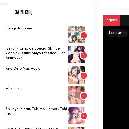
ЗА МЕСЯЦ
ПЛЕЕР
Shoujo Ramune
1 серия
Isekai Kita no de Special Skill de
Zenryoku Ouka Shiyou to Omou The
Animation
Ane Chijo Max Heart
Haritsuke
Shikoyaka naru Toki mo Hameru Toki
mo
Enkou JK Bitch Gyaru: Oji-san to