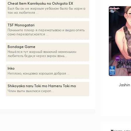
Cheat Item Kanrikyoku no Oshigoto EX
Был бы он не жирным уебаном было бы норм а
так на любителя ...
TSF Monogatari
Почините плеер я перематываю и видео опять
само перезапускается ...
Bondage Game
Нашёлся тут жирный вонючий маменькин
любитель бсдм,я через экран вонь...
Inko
Неплохо, концовка хорошая добрая ...
Jashi
Shikoyaka naru Toki mo Hameru Toki mo
Члин выпн выклюси сироп...