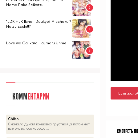
Nama Pako Seikatsu
1LDK + JK Ikinari Doukyo? Micchaku!?
Hatsu Ecchi!!?
Love wa Gal kara Hajimaru Unmei
Есть жало
КОММ
ЕНТАРИИ
Chibo
Сначала думал концовка грустная ,а потом нет
все оказалось хорошо ...
СМОТРЕТЬ П