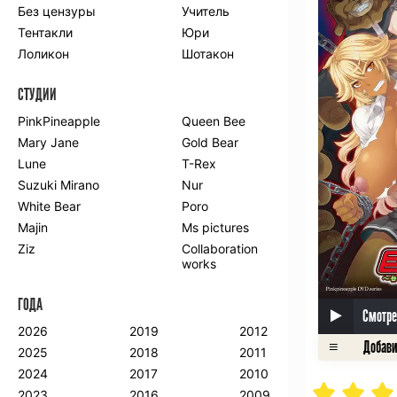
Без цензуры
Учитель
Романтика
Школа
Тентакли
Юри
Этти
Боевые
искусства
Лоликон
Шотакон
Вампиры
Военные
СТУДИИ
Гарем
Демоны
Драма
Игры
PinkPineapple
Queen Bee
Исторический
Магия
Mary Jane
Gold Bear
Фантастика
Фэнтези
Lune
T-Rex
Мистика
Попаданцы в
Suzuki Mirano
Nur
другой мир
White Bear
Poro
Хентай
Majin
Ms pictures
Ziz
Collaboration
ПО ГОДУ
works
2024
2015
2007
ГОДА
2023
2014
2006
Смотре
2022
2013
2005
2026
2019
2012
2021
2012
2004
2025
2018
2011
2020
2011
2003
2024
2017
2010
2019
2010
2002
2023
2016
2009