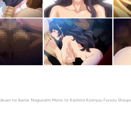
akuen no Ikenie: Nagusami Mono to Kashita Kyonyuu Furyou Shoujo