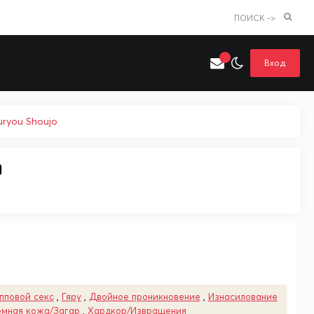
ПОИСК ->
Вход
uryou Shoujo
o
Искать только в категории
я поиска
Аниме
Хентай
пповой секс
,
Гяру
,
Двойное проникновение
,
Изнасилование
ёмная кожа/Загар
,
Хардкор/Извращения