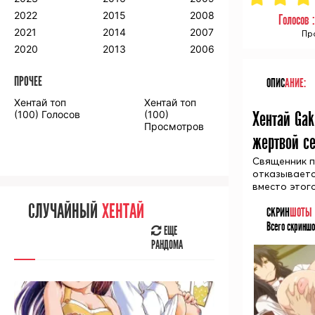
2018
2009
2001
2022
2015
2008
Голосов 
2017
2008
2000
2021
2014
2007
Про
2016
2020
2013
2006
ПРОЧЕЕ
ОПИС
АНИЕ:
ПРОЧЕЕ
Хентай топ
Хентай топ
Аниме фильмы
Аниме OVA
Хентай Gak
(100) Голосов
(100)
Просмотров
жертвой се
Священник п
отказываетс
вместо этого
СЛУЧАЙНОЕ
АНИМЕ
СЛУЧАЙНЫЙ
ХЕНТАЙ
СКРИН
ШОТЫ
ЕЩЕ
Всего скриншо
РАНДОМА
ЕЩЕ
РАНДОМА
[senpainoticeme]
ВЫ НЕДАВНО
СМОТРЕЛИ