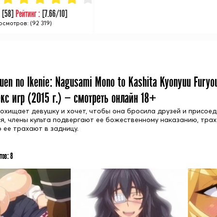
:
[
58
]
Рейтинг :
[
7.66
/10]
смотров: (92 319)
uen no Ikenie: Nagusami Mono to Kashita Kyonyuu Furyo
кс игр (
2015
г.) — смотреть онлайн 18+
охищает девушку и хочет, чтобы она бросила друзей и присоедин
я, члены культа подвергают ее божественному наказанию, трахая
 ее трахают в задницу.
тов:
8