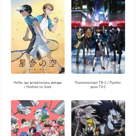
Небо, где встретились звёзды
Психопаспорт ТВ-2 / Psycho-
/ Hoshiai no Sora
pass TV-2