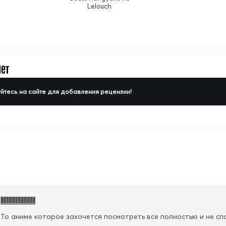
Lelouch
нет
йтесь на сайте для добавления рецензии!
Illllllllllllllllllllll
То аниме которое захочется посмотреть все полностью и не спат