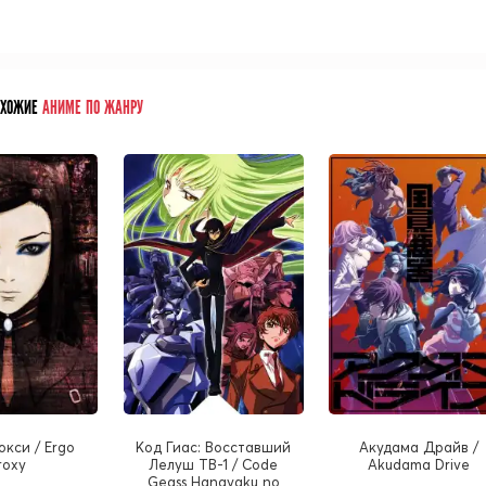
ОХОЖИЕ
АНИМЕ ПО ЖАНРУ
кси / Ergo
Код Гиас: Восставший
Акудама Драйв /
roxy
Лелуш ТВ-1 / Code
Akudama Drive
Geass Hangyaku no