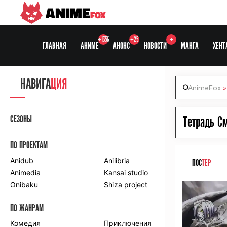
ANIME
FOX
+1356
+25
+
ГЛАВНАЯ
АНИМЕ
АНОНС
НОВОСТИ
МАНГА
ХЕНТ
НАВИГА
ЦИЯ
AnimeFox
СЕЗОНЫ
Тетрадь См
ПО ПРОЕКТАМ
Anidub
Anilibria
ПОС
ТЕР
Animedia
Kansai studio
Onibaku
Shiza project
ПО ЖАНРАМ
Комедия
Приключения