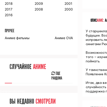
2018
2009
2001
2017
2008
2000
2016
ОПИС
АНИЕ:
Ан
ПРОЧЕЕ
У старшекла
будущее. Во
Аниме фильмы
Аниме OVA
исправить л
синигами Рю
Возможности
того – изуч
поймать.
СЛУЧАЙНОЕ
АНИМЕ
У таинствен
ЕЩЕ
Появление К
РАНДОМА
Итак, два в
случайность 
поддержка п
[senpainoticeme]
ВЫ НЕДАВНО
СМОТРЕЛИ