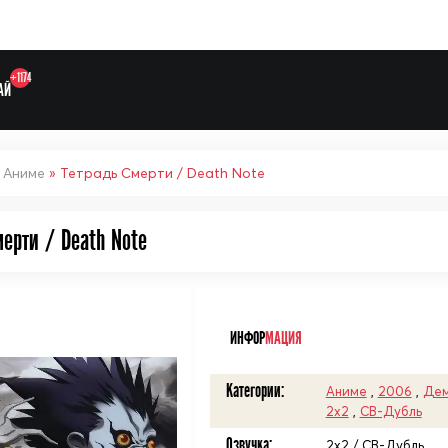
+1174
АЙ
»
Аниме
» Тетрадь Смерти / Death Note
ерти / Death Note
Выберите одну категорию дл
ᅠ
ИНФОР
МАЦИЯ
Категории:
Аниме
,
2006
,
Дем
2x2
,
СВ-Дубль
Озвучка:
2x2 / СВ-Дубль