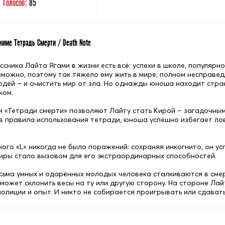
Голосов:
85
име Тетрадь Смерти / Death Note
ссника Лайта Ягами в жизни есть всё: успехи в школе, популярн
зможно, поэтому так тяжело ему жить в мире, полном несправед
юдей – и очистить мир от зла. Но однажды юноша находит стра
ком.
 «Тетради смерти» позволяют Лайту стать Кирой – загадочным
ив правила использования тетради, юноша успешно избегает ло
ного «L» никогда не было поражений: сохраняя инкогнито, он у
иры стало вызовом для его экстраординарных способностей.
есьма умных и одарённых молодых человека сталкиваются в сме
может склонить весы на ту или другую сторону. На стороне Лай
олиции и опыт. И никто не собирается проигрывать или сдава