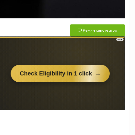
Режим кинотеатра
м