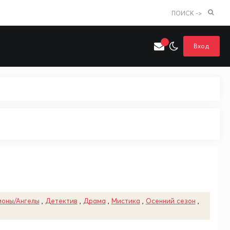
ПОИСК ->
Вход
Искать только в категории
я поиска
Аниме
Хентай
оны/Ангелы
,
Детектив
,
Драма
,
Мистика
,
Осенний сезон
,