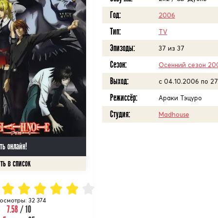
Год:
2006
Тип:
TV
Эпизоды:
37 из 37
Сезон:
Осенний сезон 20
Выход:
с 04.10.2006 по 2
Режиссёр:
Араки Тэцуро
Студия:
Madhouse
ть онлайн!
осмотры: 32 374
7.58
/ 10