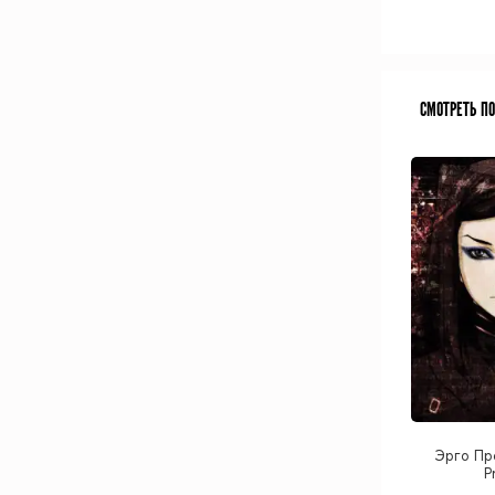
СМОТРЕТЬ П
Эрго Про
P