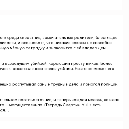
ость среди сверстниц, замечательные родители, блестящее
ливости, и осознавать, что никакие законы не способны
нную чёрную тетрадку и знакомится с её владельцем –
 и всеведущим убийцей, карающим преступников. Более
вушек, расставленных спецслужбами. Никто не может его
спешно распутывал самые трудные дела и помогал полиции.
ртельном противостоянии, и теперь каждая мелочь, каждая
та – могущественная «Тетрадь Смерти». У «L» есть
ться…