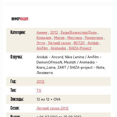
ᅠ
ИНФОР
МАЦИЯ
Категории:
Аниме
,
2012
,
Ёкаи/Божества/Духи
,
Комедия
,
Магия
,
Мистика
,
Романтика
,
Этти
,
Летний сезон
,
BD720
,
Anidub
,
Anifilm
,
Animedia
,
SHIZA-Project
Озвучка:
Anidub - Ancord, Nika Lenina / Anifilm -
DemonOFmooN, MezIdA / Animedia -
Kiara_Laine, ZART / SHIZA-project - Nate,
Лизавета
Год:
2012
Тип:
TV
Эпизоды:
12 из 12 + OVA
Сезон:
Летний сезон 2012