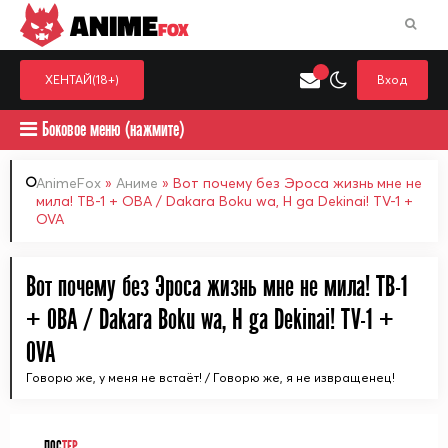
ANIME
FOX
ХЕНТАЙ(18+)
Вход
Боковое меню (нажмите)
AnimeFox
»
Аниме
» Вот почему без Эроса жизнь мне не
мила! ТВ-1 + ОВА / Dakara Boku wa, H ga Dekinai! TV-1 +
OVA
Искать только в категор
Выберите одну категорию для поиска
Аниме
Хент
Вот почему без Эроса жизнь мне не мила! ТВ-1
+ ОВА / Dakara Boku wa, H ga Dekinai! TV-1 +
OVA
Говорю же, у меня не встаёт! / Говорю же, я не извращенец!
ПОС
ТЕР