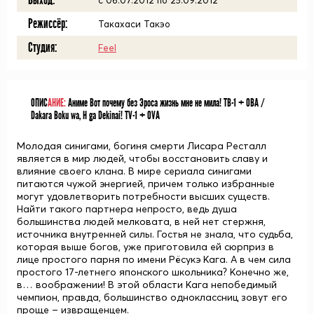
Выход:
c 06.07.2012 по 25.09.2012
Режиссёр:
Такахаси Такэо
Студия:
Feel
ОПИС
АНИЕ:
Аниме Вот почему без Эроса жизнь мне не мила! ТВ-1 + ОВА /
Dakara Boku wa, H ga Dekinai! TV-1 + OVA
Молодая синигами, богиня смерти Лисара Ресталл
является в мир людей, чтобы восстановить славу и
влияние своего клана. В мире сериала синигами
питаются чужой энергией, причем только избранные
могут удовлетворить потребности высших существ.
Найти такого партнера непросто, ведь душа
большинства людей мелковата, в ней нет стержня,
источника внутренней силы. Гостья не знала, что судьба,
которая выше богов, уже приготовила ей сюрприз в
лице простого парня по имени Рёсукэ Кага. А в чем сила
простого 17-летнего японского школьника? Конечно же,
в… воображении! В этой области Кага непобедимый
чемпион, правда, большинство одноклассниц зовут его
проще – извращенцем.