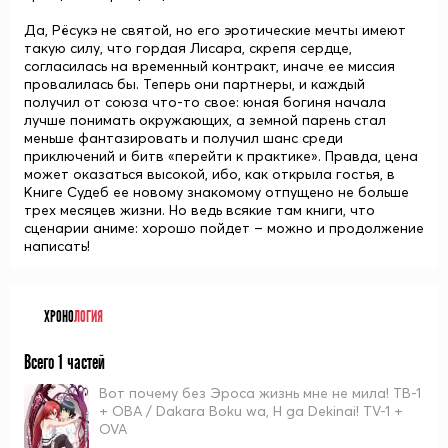
Да, Рёсукэ не святой, но его эротические мечты имеют
такую силу, что гордая Лисара, скрепя сердце,
согласилась на временный контракт, иначе ее миссия
провалилась бы. Теперь они партнеры, и каждый
получил от союза что-то свое: юная богиня начала
лучше понимать окружающих, а земной парень стал
меньше фантазировать и получил шанс среди
приключений и битв «перейти к практике». Правда, цена
может оказаться высокой, ибо, как открыла гостья, в
Книге Судеб ее новому знакомому отпущено не больше
трех месяцев жизни. Но ведь всякие там книги, что
сценарии аниме: хорошо пойдет – можно и продолжение
написать!
ХРОНО
ЛОГИЯ
Всего 1 частей
Вот почему без Эроса жизнь мне не мила! ТВ-1
+ ОВА / Dakara Boku wa, H ga Dekinai! TV-1 +
OVA