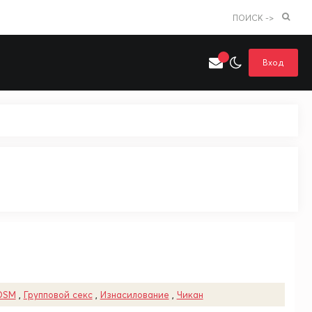
ПОИСК ->
Вход
Искать только в категории
я поиска
Аниме
Хентай
DSM
,
Групповой секс
,
Изнасилование
,
Чикан