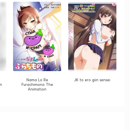
Nama Lo Re
JK to ero giin sensei
on
Furachimono The
Animation