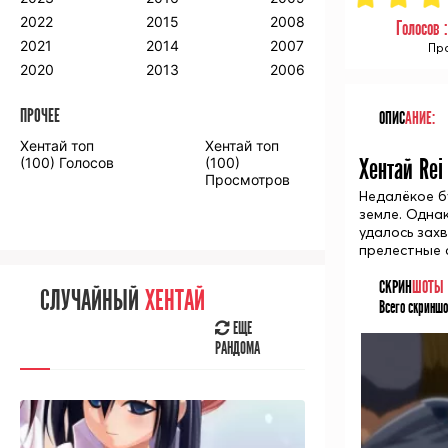
2018
2009
2001
2022
2015
2008
Голосов 
2017
2008
2000
2021
2014
2007
Про
2016
2020
2013
2006
ПРОЧЕЕ
ОПИС
АНИЕ:
ПРОЧЕЕ
Хентай топ
Хентай топ
Аниме фильмы
Аниме OVA
Хентай Rei
(100) Голосов
(100)
Просмотров
Недалёкое б
земле. Одна
удалось зах
прелестные 
СЛУЧАЙНОЕ
АНИМЕ
СКРИН
ШОТЫ
СЛУЧАЙНЫЙ
ХЕНТАЙ
Всего скриншо
ЕЩЕ
РАНДОМА
ЕЩЕ
РАНДОМА
[senpainoticeme]
ВЫ НЕДАВНО
СМОТРЕЛИ