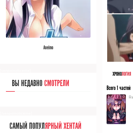
[/senpainoticeme]
САМЫЙ ПОПУЛ
ЯРНЫЙ АНИМЕ
Aneimo
ЗА МЕСЯЦ
[senpainoticeme]
ХРОНО
ЛОГИЯ
ВЫ НЕДАВНО
СМОТРЕЛИ
Всего 1 частей
Re
[/senpainoticeme]
САМЫЙ ПОПУЛ
ЯРНЫЙ ХЕНТАЙ