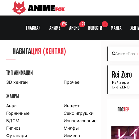
ANIME
FOX
+1356
+25
+
ГЛАВНАЯ
АНИМЕ
АНОНС
НОВОСТИ
МАНГА
ХЕНТ
НАВИГА
НАВИГА
ЦИЯ
ЦИЯ (ХЕНТАЯ)
AnimeFox
СЕЗОНЫ
ТИП АНИМАЦИИ
Rei Zero
3D хентай
Прочее
Рэй Зеро
レイZERO
ПО ПРОЕКТАМ
ЖАНРЫ
Anidub
Anilibria
Animedia
Анал
Kansai studio
Инцест
ПОС
ТЕР
Onibaku
Горничные
Shiza project
Секс игрушки
БДСМ
Изнасилование
ᅠ
ПО ЖАНРАМ
Гипноз
Милфы
Футанари
Измена
Комедия
Приключения