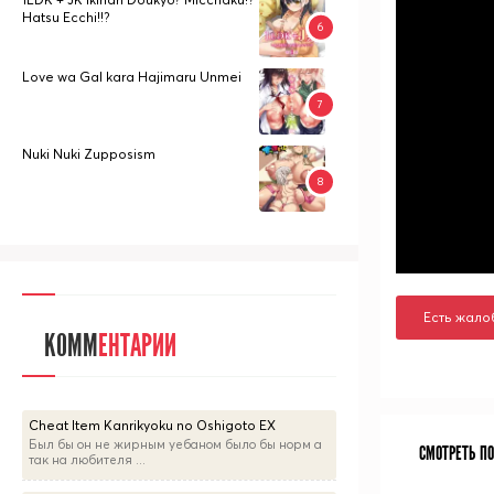
Hatsu Ecchi!!?
Love wa Gal kara Hajimaru Unmei
Nuki Nuki Zupposism
Есть жало
КОММ
ЕНТАРИИ
Cheat Item Kanrikyoku no Oshigoto EX
Был бы он не жирным уебаном было бы норм а
СМОТРЕТЬ П
так на любителя ...