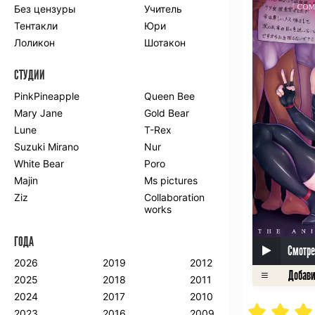
Без цензуры
Учитель
Романтика
Школа
Тентакли
Юри
Этти
Боевые
искусства
Лоликон
Шотакон
Вампиры
Военные
СТУДИИ
Гарем
Демоны
Драма
Игры
PinkPineapple
Queen Bee
Исторический
Магия
Mary Jane
Gold Bear
Фантастика
Фэнтези
Lune
T-Rex
Мистика
Попаданцы в
Suzuki Mirano
Nur
другой мир
White Bear
Poro
Хентай
Majin
Ms pictures
Ziz
Collaboration
ПО ГОДУ
works
2024
2015
2007
ГОДА
2023
2014
2006
Смотре
2022
2013
2005
2026
2019
2012
2021
2012
2004
2025
2018
2011
2020
2011
2003
2024
2017
2010
2019
2010
2002
2023
2016
2009