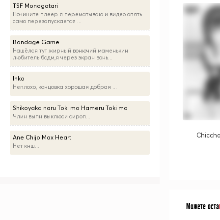
TSF Monogatari
Почините плеер я перематываю и видео опять
само перезапускается ...
Bondage Game
Нашёлся тут жирный вонючий маменькин
любитель бсдм,я через экран вонь...
Inko
Неплохо, концовка хорошая добрая ...
Shikoyaka naru Toki mo Hameru Toki mo
Члин выпн выклюси сироп...
Chicch
Ane Chijo Max Heart
Нет кнш...
Можете оста