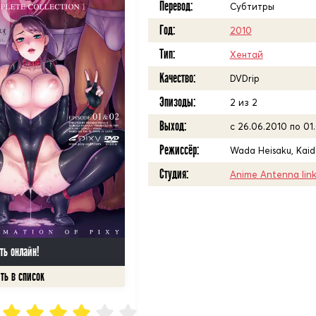
Перевод:
Субтитры
Год:
2010
Тип:
Хентай
Качество:
DVDrip
Эпизоды:
2 из 2
Выход:
с 26.06.2010 по 01
Режиссёр:
Wada Heisaku, Kaid
Студия:
Anime Antenna Iink
ть онлайн!