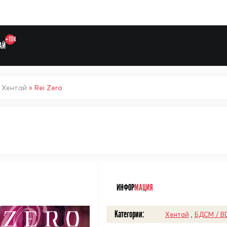
+1174
АЙ
»
Хентай
» Rei Zero
Выберите одну категорию дл
ᅠ
ИНФОР
МАЦИЯ
Категории:
Хентай
,
БДСМ / B