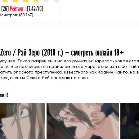
:
[
26
]
Рейтинг :
[
7.42
/10]
смотров: (83 767)
 Zero / Рэй Зеро (
2010
г.) — смотреть онлайн 18+
удущее. Токио разрушен и на его руинах воцарилась новая стол
ко не все подчиняются правилам этого мира, одни из таких тайн
ватить опасного преступника, известного как Хоакин Найто, но
спец агенты Сёко и Рей попадают в плен.
тов:
8