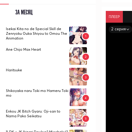
ЗА МЕСЯЦ
ПЛЕЕР
2 серия
Isekai Kita no de Special Skill de
Zenryoku Ouka Shiyou to Omou The
Animation
Ane Chijo Max Heart
Haritsuke
Shikoyaka naru Toki mo Hameru Toki
mo
Enkou JK Bitch Gyaru: Oji-san to
Nama Pako Seikatsu
1LDK + JK Ikinari Doukyo? Micchaku!?