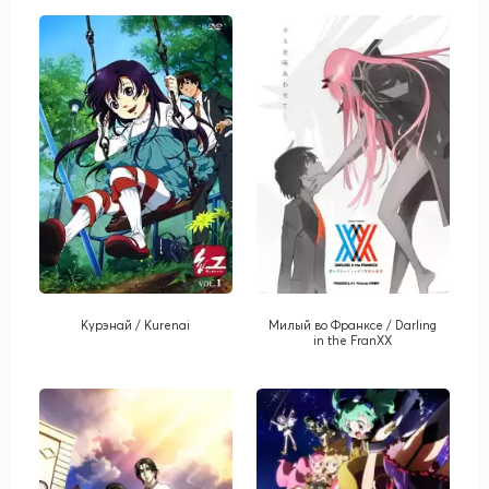
Курэнай / Kurenai
Милый во Франксе / Darling
in the FranXX