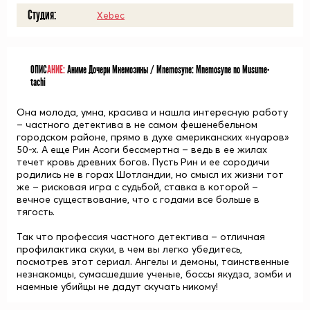
Студия:
Xebec
ОПИС
АНИЕ:
Аниме Дочери Мнемозины / Mnemosyne: Mnemosyne no Musume-
tachi
Она молода, умна, красива и нашла интересную работу
– частного детектива в не самом фешенебельном
городском районе, прямо в духе американских «нуаров»
50-х. А еще Рин Асоги бессмертна – ведь в ее жилах
течет кровь древних богов. Пусть Рин и ее сородичи
родились не в горах Шотландии, но смысл их жизни тот
же – рисковая игра с судьбой, ставка в которой –
вечное существование, что с годами все больше в
тягость.
Так что профессия частного детектива – отличная
профилактика скуки, в чем вы легко убедитесь,
посмотрев этот сериал. Ангелы и демоны, таинственные
незнакомцы, сумасшедшие ученые, боссы якудза, зомби и
наемные убийцы не дадут скучать никому!