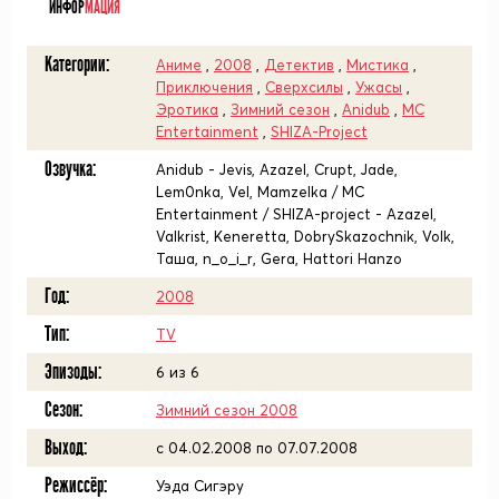
ИНФОР
МАЦИЯ
Категории:
Аниме
,
2008
,
Детектив
,
Мистика
,
Приключения
,
Сверхсилы
,
Ужасы
,
Эротика
,
Зимний сезон
,
Anidub
,
MC
Entertainment
,
SHIZA-Project
Озвучка:
Anidub - Jevis, Azazel, Crupt, Jade,
Lem0nka, Vel, Mamzelka / MC
Entertainment / SHIZA-project - Azazel,
Valkrist, Keneretta, DobrySkazochnik, Volk,
Таша, n_o_i_r, Gera, Hattori Hanzo
Год:
2008
Тип:
TV
Эпизоды:
6 из 6
Сезон:
Зимний сезон 2008
Выход:
c 04.02.2008 по 07.07.2008
Режиссёр:
Уэда Сигэру